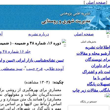
[
صفحه اصلی
]
صفحه اصلي
درباره نشريه
آخ
بخش‌های اصلی
دوره ۱۶، شماره ۴۸ و ضميمه - ( ضميمه ۴۸ ۱۳۹۶ )
اطلاعات نشریه
جلد ۱۶ شماره ۴۸ و ضميمه صفحات ۲۰۴-۱۸۹
آرشیو مجله و مقالات
برای نویسندگان
تبیین نشانه‌شناسی بازار ایرانی (تبیین و
برای داوران
*
آویده طلایی
،
فرح حبیب
،
سید مصطفی مخ
ثبت نام و اشتراک
تماس با ما
چکیده:
(۱۳۰۴ مشاهده)
تسهیلات پایگاه
معماری برای بهره­گیری از روشی برای
بایگانی مقالات زیر چاپ
دست‌به‌گریبان نظریات و مقوله­های ن
معماری) را همانند یک متن می­پندارد و 
جستجو در پایگاه
اساس ارتباط بین لایه­ها و بر اساس ب
مهم و تأثیرگذار در شهرهای ایرانی ا