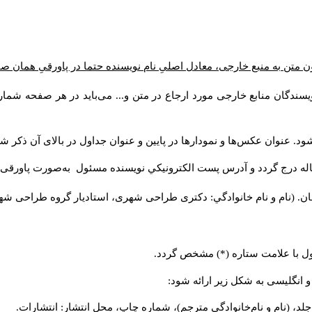
ن متن به منبع خارجی، معادل اصلیِ نام نویسنده حتما در پاورقیِ همان 
سندگان منابع خارجی مورد ارجاع در متن و... می‌باید در هر صفحه شمار
د. عنوان عکس‌ها و نمودارها در پایین و عنوان جداول در بالای آن ذکر شو
له درج گردد و آدرس پست الكترونيكي نويسنده مسئول به‌صورت پاورقی ذ
ن. (نام و نام خانوادگي: دکتری طراحی شهری، استادیار گروه
طراحی شهری،
ول با علامت ستاره (*) مشخص گردد.
و انگلیسی به شکل زیر ارائه شود:
لد، (نام و نام‌خانوادگی مترجم)، شماره چاپ، محل انتشار: انتشارات.