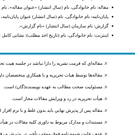
مقاله: نام خانوادگی، نام (سال انتشار) «عنوان مقاله»، نا
پایان‌نامه: نام خانوادگی، نام (سال انتشار) عنوان پایان‌نامه
گزارش: نام سازمان (سال انتشار) «نام گزارش».
اینترنت: نام خانوادگی، نام (تاریخ اخذ مطلب): نشانی کامل 
مقاله‌اي كه فرمت نشريه را دارا نباشد در جلسه هيت ت
مقاله‌ها توسط هیات تحريريه و با همکاري متخصصان د
مسئوليت صحت مطالب به عهده نويسنده(گان) است.
هيأت تحريريه در رد و ويرايش مقالات مجاز است.
مقاله پس از پذيرش نهايي باید بدون غلط و با نرم افزار
rd
مستندات و مدارک مربوط به داوری کلیه مقالات در هیأت 
عدم رعایت شیوه نامه فوق موجب تأخیر در پذیرش و رفت 