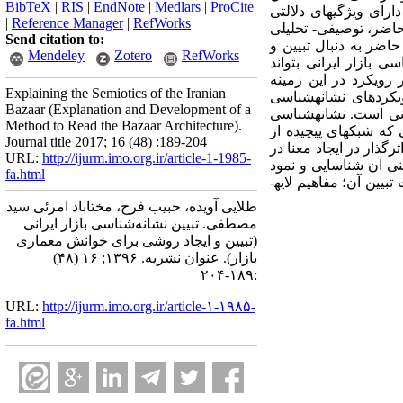
BibTeX
|
RIS
|
EndNote
|
Medlars
|
ProCite
رای ویژگی­های دلالتی
|
Reference Manager
|
RefWorks
حاضر، توصیفی- تحلیلی
Send citation to:
اضر به دنبال تبیین و
Mendeley
Zotero
RefWorks
 بازار ایرانی بتواند
رویکرد در این زمینه
Explaining the Semiotics of the Iranian
ویکردهای نشانه­شناسی
Bazaar (Explanation and Development of a
انی است. نشانه­شناسی
Method to Read the Bazaar Architecture).
 که شبکه­ای پیچیده از
Journal title 2017; 16 (48) :189-204
گذار در ایجاد معنا در
URL:
http://ijurm.imo.org.ir/article-1-1985-
تنی آن شناسایی و نمود
fa.html
عینی شبکه رمزگان در یک کنش ارتباطی مشخص شود. بدین منظور برای شناسایی لایه های متنی بازارجهت تبیین آن؛ مفاهیم لایه­
طلایی آویده، حبیب فرح، مختاباد امرئی سید
مصطفی. تبیین نشانه‌شناسی بازار ایرانی
(تبیین و ایجاد روشی برای خوانش معماری
بازار). عنوان نشریه. ۱۳۹۶; ۱۶ (۴۸)
:۱۸۹-۲۰۴
URL:
http://ijurm.imo.org.ir/article-۱-۱۹۸۵-
fa.html