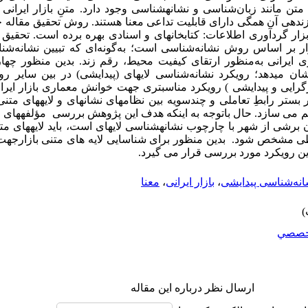
 مانند زبان‌شناسی و نشانه­شناسی وجود دارد. متنِ بازار ایرانی دا
نده­ی آن همگی دارای قابلیت تداعی معنا هستند. روش تحقیق مقاله 
ر گردآوری اطلاعات: کتابخانه­ای و اسنادی بهره برده است. تحقیق ح
 بر اساس روش نشانه‌شناسی است؛ به‌گونه‌ای که تبیین نشانه‌شناسی
یرانی به‌منظور ارتقای کیفیت محیط، رقم زند. بدین منظور چهار 
ان می­دهد؛ رویکرد نشانه‌شناسی لایه­ای (پیدایشی) در بین سایر ر
گرایی و پیدایشی ) رویکرد مناسب­تری جهت خوانش معماری بازار ایر
 بستر رابطِ تعاملی و چندسویه بین نظام­های نشانه­ای و لایه­های متنی
م می سازد. حال با­توجه به اینکه هدف این پژوهش بررسی مؤلفه­های اثر
ان برشی از شهر با چارچوب نشانه­شناسی لایه­ای است، باید لایه­های م
این رویکرد مورد بررسی قرار می گیرد.
انه‌شناسی پیدایشی
،
بازار ایرانی
،
معنا
خصصي
ارسال نظر درباره این مقاله