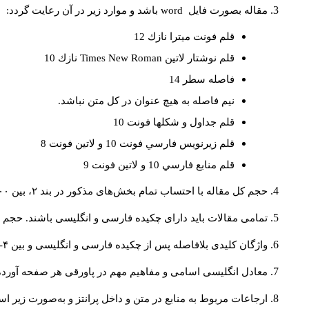
مقاله بصورت فايل
word
باشد و موارد زير در آن رعايت گردد:
قلم فونت ميترا نازك 12
قلم نوشتار لاتين
Times New Roman
نازك 10
فاصله سطر 14
نيم فاصله به هيچ عنوان در كل متن نباشد.
قلم جداول و شكلها فونت 10
قلم زيرنويس فارسي فونت 10 و لاتين فونت 8
قلم منابع فارسي 10 و لاتين فونت 9
حجم کل مقاله با احتساب تمام بخش‌های مذکور در بند ۲، بین ۶۰۰۰ تا ۸۰۰۰کلمه باشد.
تمامی مقالات باید دارای چکیده فارسی و انگلیسی باشند. حجم هر دو چکیده کمتر از ۲۰۰ 
واژگان کلیدی بلافاصله پس از چکیده فارسی و انگلیسی و بین ۴-۶ کلمه نوشته شود.
معادل انگلیسی اسامی و مفاهیم مهم در پاورقی هر صفحه آورده
ارجاعات مربوط به منابع در متن و داخل پرانتز و به‌صورت زیر ا