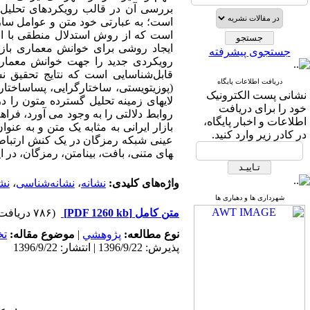
بررسی آن در قالب رویکردهای تحلیل متن
است؛ به عبارتی خود متن و عوامل ساز
است که از روش استدلال منطقی با ابزا
ایجاد روشی برای خوانش معماری بازار
جستجوی پیشرفته
رویکردی جدید را جهت خوانش معماری ا
قابل‌شناسایی است که نتایج تحقیق نش
دریافت اطلاعات پایگاه
(پوزیتویستی، ساختارگرایی، پساساختار
نشانی پست الکترونیک
لایه­ای زمینه تحلیل گسترده متون را در
خود را برای دریافت
روابط دلالتی را به وجود می آورد، فراه
اطلاعات و اخبار پایگاه،
بازار ایرانی به مثابه یک متن و به عنو
در کادر زیر وارد کنید.
های متنی، بافت، بینامتن، رمزگان، در 
واژه‌های کلیدی:
نشانه
،
نشانه‌شناسی
،
نش
شهرداری ها و دهیاری ها
متن کامل
[PDF 1260 kb]
(۷۸۶ دریافت)
نوع مطالعه:
پژوهشي
|
موضوع مقاله:
ت
پذیرش: 1396/9/22 | انتشار: 1396/9/22