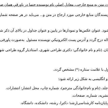
ن متن به منبع خارجی، معادل اصلیِ نام نویسنده حتما در پاورقیِ همان 
سندگان منابع خارجی مورد ارجاع در متن و... می‌باید در هر صفحه شمار
د. عنوان عکس‌ها و نمودارها در پایین و عنوان جداول در بالای آن ذکر شو
له درج گردد و آدرس پست الكترونيكي نويسنده مسئول به‌صورت پاورقی ذ
ن. (نام و نام خانوادگي: دکتری طراحی شهری، استادیار گروه
طراحی شهری،
ول با علامت ستاره (*) مشخص گردد.
و انگلیسی به شکل زیر ارائه شود:
لد، (نام و نام‌خانوادگی مترجم)، شماره چاپ، محل انتشار: انتشارات.
م نشریه، شماره، صفحات.
، پایان‌نامه کارشناسی‌ارشد/ دکترا، رشته، دانشکده، دانشگاه.