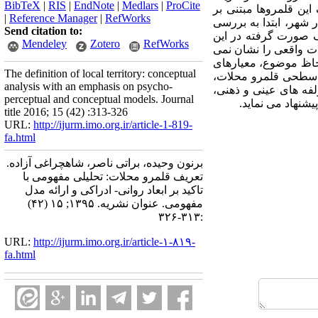
BibTeX
|
RIS
|
EndNote
|
Medlars
|
ProCite
ن قلمروها مبتنی بر
|
Reference Manager
|
RefWorks
ر شهر، ابتدا به بررسی
Send citation to:
لف صورت گرفته در این
Mendeley
Zotero
RefWorks
ات واقعی را نشان نمی
 لحاظ موضوع، معیارهای
The definition of local territory: conceptual
ندسطحی قلمرو محلات،
analysis with an emphasis on psycho-
لفه های عینی و ذهنی،
perceptual and conceptual models. Journal
شنهاد می نماید.
title 2016; 15 (42) :313-326
URL:
http://ijurm.imo.org.ir/article-1-819-
fa.html
برنون وحیده، براتی ناصر، شاهچراغی آزاده.
تعریف قلمرو محلات: تحلیلی مفهومی با
تاکید بر ابعاد روانی- ادراکی و ارائه مدل
مفهومی. عنوان نشریه. ۱۳۹۵; ۱۵ (۴۲)
:۳۱۳-۳۲۶
URL:
http://ijurm.imo.org.ir/article-۱-۸۱۹-
fa.html