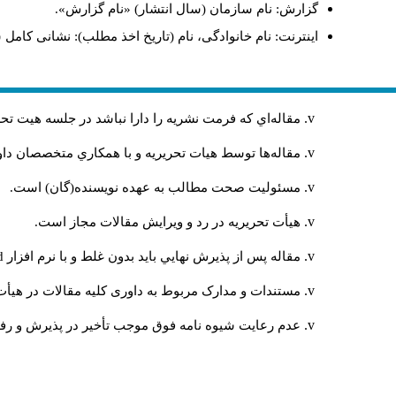
گزارش: نام سازمان (سال انتشار) «نام گزارش».
اینترنت: نام خانوادگی، نام (تاریخ اخذ مطلب): نشانی کامل 
مقاله‌اي كه فرمت نشريه را دارا نباشد در جلسه هيت ت
مقاله‌ها توسط هیات تحريريه و با همکاري متخصصان د
مسئوليت صحت مطالب به عهده نويسنده(گان) است.
هيأت تحريريه در رد و ويرايش مقالات مجاز است.
مقاله پس از پذيرش نهايي باید بدون غلط و با نرم افزار
rd
مستندات و مدارک مربوط به داوری کلیه مقالات در هیأت 
عدم رعایت شیوه نامه فوق موجب تأخیر در پذیرش و رفت 