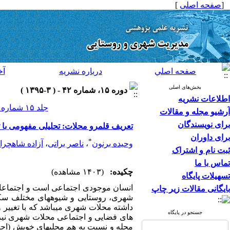
[
صفحه اصلی
]
صفحه اصلي
درباره نشريه
آخ
بخش‌های اصلی
دوره ۱۵، شماره ۴۲ - ( ۳-۱۳۹۵ )
اطلاعات نشریه
جلد ۱۵ شماره ۴۲ صفحات ۳۲۶-۳۱۳
آرشیو مجله و مقالات
برای نویسندگان
تعریف قلمرو محلات: تحلیلی مفهومی با تا
برای داوران
*
وحیده برنون
،
ناصر براتی
،
آزاده شاهچرا
ثبت نام و اشتراک
تماس با ما
چکیده:
(۱۴۰۳ مشاهده)
تسهیلات پایگاه
انسان موجودی اجتماعی است و اجتماعات 
بایگانی مقالات زیر چاپ
شهری، روستایی و شیوه­های مختلف سکو
داشته محلات شهری می­باشد که با تغییر و
جستجو در پایگاه
های فضایی و اجتماعی محلات شهری نیز در
محله و نسبت به هم محلی­های خویش (اجت