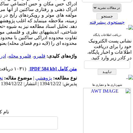
ادراک حس مکان و حس اجتماعی ساکنین 
ادراک ذهنی و رفتاری ساکنین از آنها می
مولفه های موثر و رویکردهای رایج در زم
زمینه، ملاحظه می­نماید که اغلب پژوهشه
جستجوی پیشرفته
دهد. تحلیل اسناد مطالعه نیز به شیوه «ت
شناختی، اندیشه­های نظری و فلسفی مور
دریافت اطلاعات پایگاه
تفاوت محدوده ادراکی ساکنین با محدوده 
نشانی پست الکترونیک
محدوده ای را (لایه دوم فضای محله) بعن
خود را برای دریافت
اطلاعات و اخبار پایگاه،
واژه‌های کلیدی:
قلمرو
،
قلمرو محله
،
ادر
در کادر زیر وارد کنید.
متن کامل
[PDF 584 kb]
(۱۰۳۱ دریافت)
نوع مطالعه:
پژوهشي
|
موضوع مقاله:
ت
پذیرش: 1394/12/22 | انتشار: 1394/12/22
شهرداری ها و دهیاری ها
نام ک