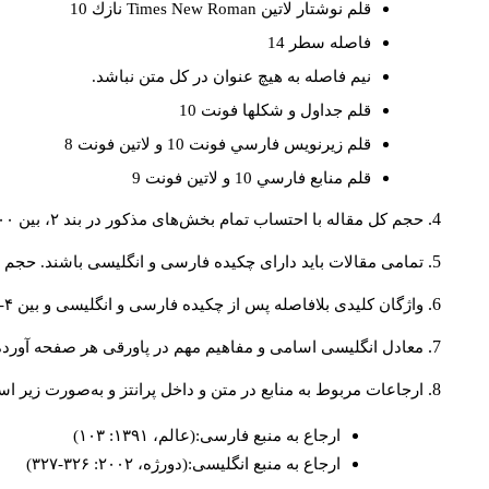
قلم نوشتار لاتين
Times New Roman
نازك 10
فاصله سطر 14
نيم فاصله به هيچ عنوان در كل متن نباشد.
قلم جداول و شكلها فونت 10
قلم زيرنويس فارسي فونت 10 و لاتين فونت 8
قلم منابع فارسي 10 و لاتين فونت 9
حجم کل مقاله با احتساب تمام بخش‌های مذکور در بند ۲، بین ۶۰۰۰ تا ۸۰۰۰کلمه باشد.
تمامی مقالات باید دارای چکیده فارسی و انگلیسی باشند. حجم هر دو چکیده کمتر از ۲۰۰ 
واژگان کلیدی بلافاصله پس از چکیده فارسی و انگلیسی و بین ۴-۶ کلمه نوشته شود.
معادل انگلیسی اسامی و مفاهیم مهم در پاورقی هر صفحه آورده
ارجاعات مربوط به منابع در متن و داخل پرانتز و به‌صورت زیر ا
ارجاع به منبع فارسی:(عالم، ۱۳۹۱: ۱۰۳)
ارجاع به منبع انگلیسی:(دورژه، ۲۰۰۲: ۳۲۶-۳۲۷)