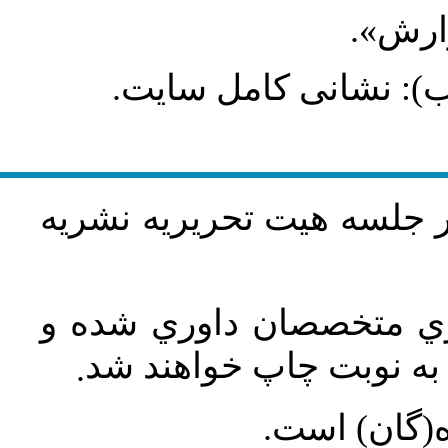
گزارش
طلب): نشانی کامل سایت
در جلسه هيت تحريريه نشريه
اري متخصصان داوري شده و
ه نوبت چاپ خواهند شد
.
ه(گان) است