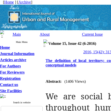
[
Home
] [
Archive
]
Main
About
Current Issue
Main Menu
Volume 15, Issue 42 (6-2016)
Home
2016, 15(42): 31
Journal Information
Articles archive
The definition of local territory: 
conceptual models
For Authors
For Reviewers
Registration
Abstract:
(1406 Views)
Contact us
Site Facilities
We are social 
Search in website
throughout hum