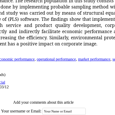
mance. The research population in this study consists 
as done by implementing probable sampling method w
nd study was carried out by means of structural equa
 of (PLS) software. The findings show that implement
th service and product quality development, cor
ctly and indirectly facilitate economic performance 
easing the efficiency. Similarly, environmental prot
nt has a positive impact on corporate image.
conomic performance
,
operational performance
,
market performance
,
s
ds)
cial
/03/12
Add your comments about this article
Your username or Email: