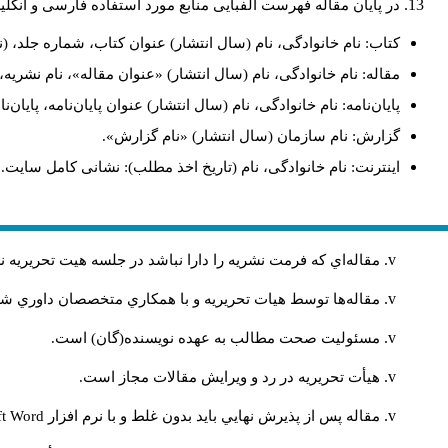
در پایان مقاله فهرست الفبایی منابع مورد استفاده فارسی و انگل
کتاب: نام خانوادگی، نام (سال انتشار) عنوان کتاب، شماره جلد، (ن
مقاله: نام خانوادگی، نام (سال انتشار) «عنوان مقاله»، نام نشری
پایان‌نامه: نام خانوادگی، نام (سال انتشار) عنوان پایان‌نامه، پایا
گزارش: نام سازمان (سال انتشار) «نام گزارش».
اینترنت: نام خانوادگی، نام (تاریخ اخذ مطلب): نشانی کامل سایت.
مقاله‌اي كه فرمت نشريه را دارا نباشد در جلسه هيت تحريريه
مقاله‌ها توسط هیات تحريريه و با همکاري متخصصان داوري 
مسئوليت صحت مطالب به عهده نويسنده(گان) است.
هيأت تحريريه در رد و ويرايش مقالات مجاز است.
مقاله پس از پذيرش نهايي باید بدون غلط و با نرم افزار
ft Word