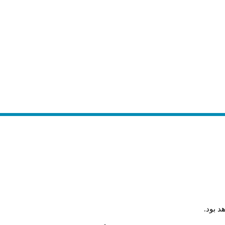
د بود
.