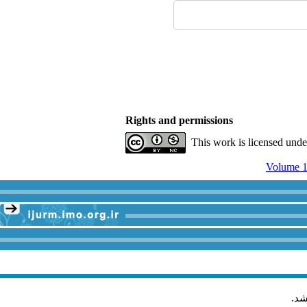
Rights and permissions
This work is licensed und
Volume 1
شد
.