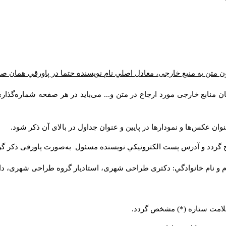
ن متن به منبع خارجی، معادل اصلیِ نام نویسنده حتما در پاورقیِ همان 
 منابع خارجی مورد ارجاع در متن و... می‌باید در هر صفحه شماره‌گذار
ان عکس‌ها و نمودارها در پایین و عنوان جداول در بالای آن ذکر شود.
 گردد و آدرس پست الكترونيكي نويسنده مسئول به‌صورت پاورقی ذکر گر
م و نام خانوادگي: دکتری طراحی شهری، استادیار گروه
طراحی شهری، دانشکد
 علامت ستاره (*) مشخص گردد.