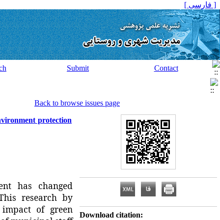
[ فارسی ]
ch
Submit
Contact
Back to browse issues page
nvironment protection
ment has changed
This research by
 impact of green
Download citation: