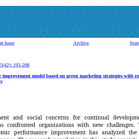
nt Issue
Archive
Sear
5(42): 193-208
e improvement model based on green marketing strategies with e
ty
ment and social concerns for continual develop
as confronted organizations with new challenges. 
omic performance improvement has analyzed the