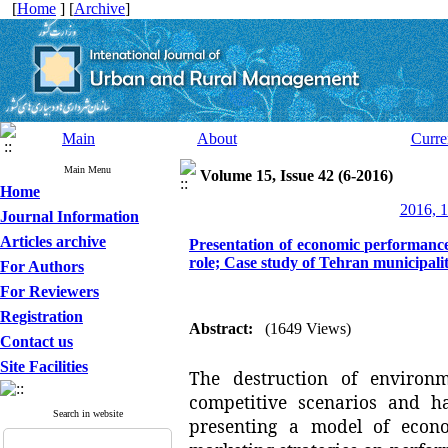
[
Home
] [
Archive
]
Main
About
Curre
Main Menu
Volume 15, Issue 42 (6-2016)
Home
2016, 1
Journal Information
Articles archive
Presentation of economic performanc
role; Case study of Tehran municipali
For Authors
For Reviewers
Registration
Abstract:
(1649 Views)
Contact us
Site Facilities
The destruction of environ
competitive scenarios and h
Search in website
presenting a model of econ