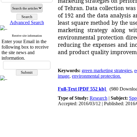
marketing strategies on perfor
of Tehran. Data collection w
of 192 and the data analysis a
least square method by the use
Advanced Search
marketing strategy along wi
environmental protection dire
Receive site information
Enter your Email in the
reducing the expenses and incr
following box to receive
and product quality improveme
the site news and
information.
Keywords:
green marketing strategies
,
e
image
,
environmental protection.
Full-Text
[PDF 552 kb]
(980 Downloa
Type of Study:
Research
|
Subject:
Spe
Accepted: 2016/03/12 | Published: 2016