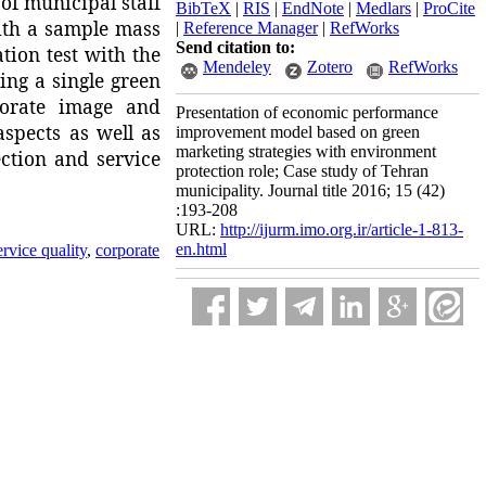
of municipal staff
BibTeX
|
RIS
|
EndNote
|
Medlars
|
ProCite
ith a sample mass
|
Reference Manager
|
RefWorks
Send citation to:
tion test with the
Mendeley
Zotero
RefWorks
ing a single green
porate image and
Presentation of economic performance
aspects as well as
improvement model based on green
marketing strategies with environment
ection and service
protection role; Case study of Tehran
municipality. Journal title 2016; 15 (42)
:193-208
URL:
http://ijurm.imo.org.ir/article-1-813-
en.html
ervice quality
,
corporate