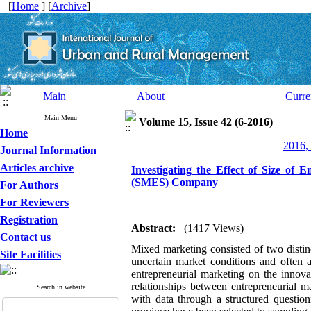
[
Home
] [
Archive
]
Main
About
Curre
Main Menu
Volume 15, Issue 42 (6-2016)
Home
2016, 
Journal Information
Articles archive
Investigating the Effect of Size of
(SMES) Company
For Authors
For Reviewers
Registration
Abstract:
(1417 Views)
Contact us
Mixed marketing consisted of two distinc
Site Facilities
uncertain market conditions and often a
entrepreneurial marketing on the inno
relationships between entrepreneurial 
Search in website
with data through a structured quest