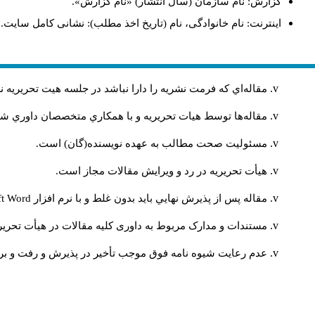
گزارش: نام سازمان (سال انتشار) «نام گزارش».
اینترنت: نام خانوادگی، نام (تاریخ اخذ مطلب): نشانی کامل سایت.
مقاله‌اي كه فرمت نشريه را دارا نباشد در جلسه هيت تحريريه
مقاله‌ها توسط هیات تحريريه و با همکاري متخصصان داوري 
مسئوليت صحت مطالب به عهده نويسنده(گان) است.
هيأت تحريريه در رد و ويرايش مقالات مجاز است.
مقاله پس از پذيرش نهايي باید بدون غلط و با نرم افزار
ft Word
مستندات و مدارک مربوط به داوری کلیه مقالات در هیأت تحریری
عدم رعایت شیوه نامه فوق موجب تأخیر در پذیرش و رفت و برگ