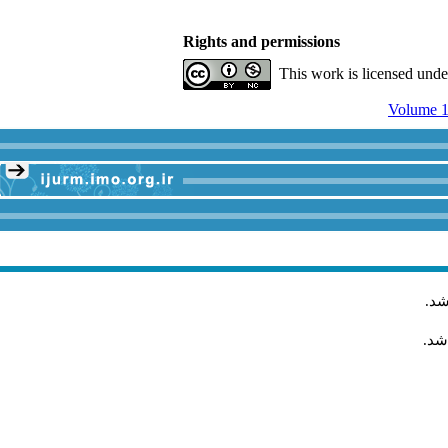
Rights and permissions
This work is licensed und
Volume 1
شد
.
شد.