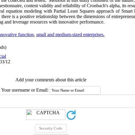
the collected and tested. Methods in this study consisted of the nature,
estionnaire, content validity and reliability of Cronbach's alpha, its resu
tural equation modeling with Partial Least Squares approach of Smar
 there is a positive relationship between the dimensions of entrepreneur
ing and leverage resources with innovative performance.
nnovative function
,
small and medium-sized enterprises.
ds)
cial
/03/12
Add your comments about this article
Your username or Email: