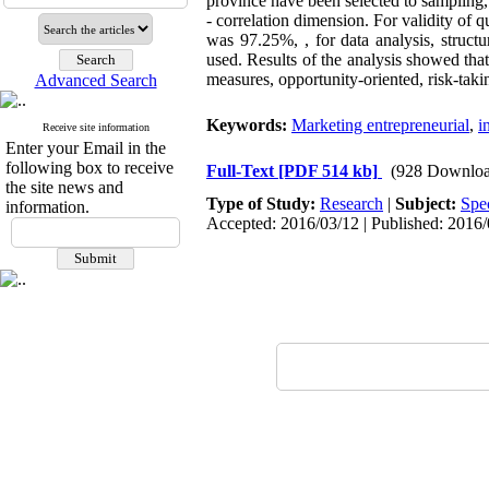
province have been selected to sampling, 
- correlation dimension. For validity of qu
was 97.25%, , for data analysis, struc
used. Results of the analysis showed that
measures, opportunity-oriented, risk-tak
Advanced Search
Keywords:
Marketing entrepreneurial
,
i
Receive site information
Enter your Email in the
following box to receive
Full-Text
[PDF 514 kb]
(928 Downloa
the site news and
Type of Study:
Research
|
Subject:
Spe
information.
Accepted: 2016/03/12 | Published: 2016