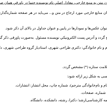
ن متن به منبع خارجی، معادل اصلیِ نام نویسنده حتما در پاورقیِ همان 
 منابع خارجی مورد ارجاع در متن و... می‌باید در هر صفحه شماره‌گذار
ان عکس‌ها و نمودارها در پایین و عنوان جداول در بالای آن ذکر شود.
 گردد و آدرس پست الكترونيكي نويسنده مسئول به‌صورت پاورقی ذکر گر
م و نام خانوادگي: دکتری طراحی شهری، استادیار گروه
طراحی شهری، دانشکد
 علامت ستاره (*) مشخص گردد.
یسی به شکل زیر ارائه شود:
ام و نام‌خانوادگی مترجم)، شماره چاپ، محل انتشار: انتشارات.
ه، شماره، صفحات.
ن‌نامه کارشناسی‌ارشد/ دکترا، رشته، دانشکده، دانشگاه.