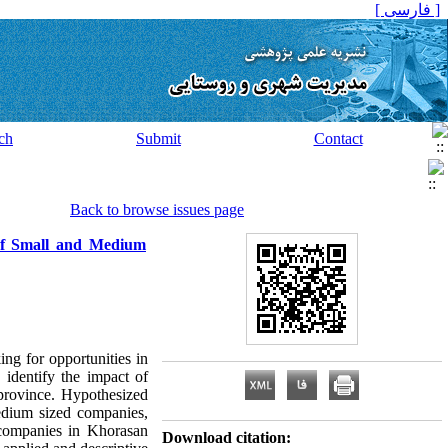
[ فارسی ]
ch
Submit
Contact
Back to browse issues page
 of Small and Medium
ing for opportunities in
 identify the impact of
province. Hypothesized
edium sized companies,
 companies in Khorasan
Download citation: