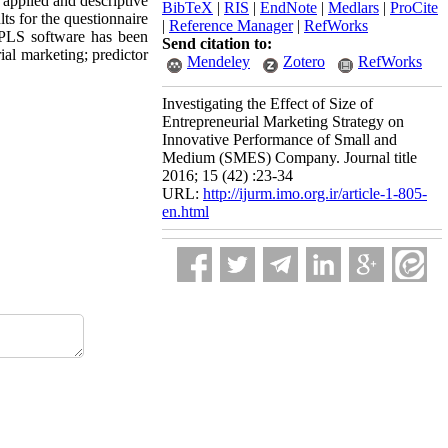
 applied and descriptive
BibTeX
|
RIS
|
EndNote
|
Medlars
|
ProCite
lts for the questionnaire
|
Reference Manager
|
RefWorks
t PLS software has been
Send citation to:
ial marketing; predictor
Mendeley
Zotero
RefWorks
Investigating the Effect of Size of
Entrepreneurial Marketing Strategy on
Innovative Performance of Small and
Medium (SMES) Company. Journal title
2016; 15 (42) :23-34
URL:
http://ijurm.imo.org.ir/article-1-805-
en.html