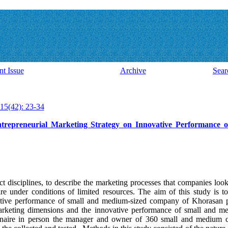
nt Issue
Archive
Sear
15(42): 23-34
 Entrepreneurial Marketing Strategy on Innovative Performance
t disciplines, to describe the marketing processes that companies look
re under conditions of limited resources. The aim of this study is to
vative performance of small and medium-sized company of Khorasan 
marketing dimensions and the innovative performance of small and m
ionnaire in person the manager and owner of 360 small and medium