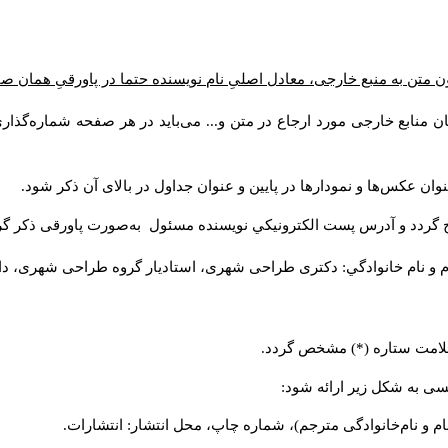
 متن به منبع خارجی، معادل اصلیِ نام نویسنده حتما در پاورقیِ همان ص
ن منابع خارجی مورد ارجاع در متن و... می‌باید در هر صفحه شماره‌گذا
وان عکس‌ها و نمودارها در پایین و عنوان جداول در بالای آن ذکر شود
ج گردد و آدرس پست الكترونيكي نويسنده مسئول به‌صورت پاورقی ذکر گ
م و نام خانوادگي: دکتری طراحی شهری، استادیار گروه
طراحی شهری، دانش).
ا علامت ستاره (*) مشخص گردد
لیسی به شکل زیر ارائه شود
نام و نام‌خانوادگی مترجم)، شماره چاپ، محل انتشار: انتشارات