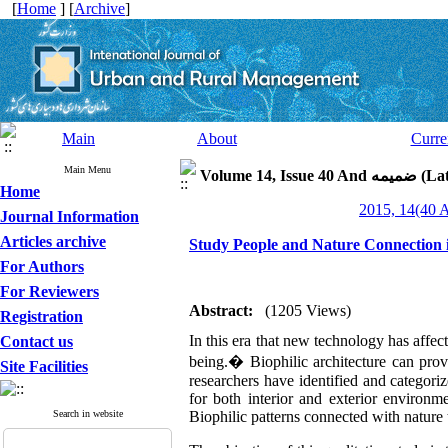
[
Home
] [
Archive
]
Main
About
Curre
Main Menu
Volume 14, 
Home
Journal Information
Articles archive
Study People and Nature Connection i
For Authors
For Reviewers
Abstract:
(1205 Views)
Registration
In this era that new technology has affe
Contact us
being.� Biophilic architecture can prov
Site Facilities
researchers have identified and categoriz
for both interior and exterior environm
Search in website
Biophilic patterns connected with nature