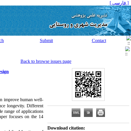
[ فارسی ]
ch
Submit
Contact
Back to browse issues page
esign
 can improve human well-
ce longevity. Different
de range of applications
paper focuses on the 14
Download citation: