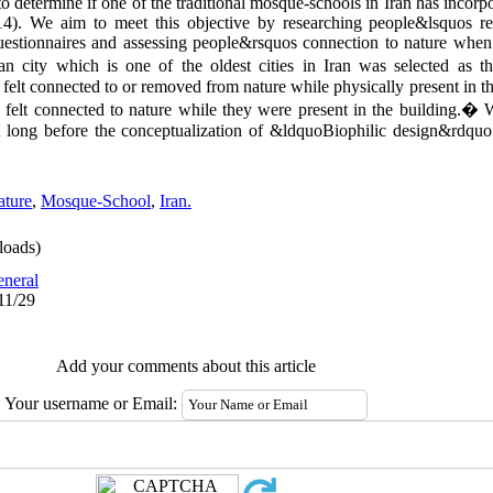
 to determine if one of the traditional mosque-schools in Iran has incorp
4). We aim to meet this objective by researching people&lsquos rea
uestionnaires and assessing people&rsquos connection to nature when
city which is one of the oldest cities in Iran was selected as t
 felt connected to or removed from nature while physically present in 
ors felt connected to nature while they were present in the building.
long before the conceptualization of &ldquoBiophilic design&rdquo 
ature
,
Mosque-School
,
Iran.
oads)
neral
11/29
Add your comments about this article
Your username or Email: