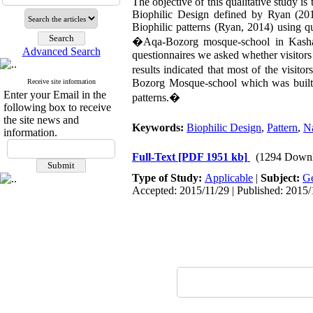
The objective of this qualitative study is
Biophilic Design defined by Ryan (201
Biophilic patterns (Ryan, 2014) using q
�Aqa-Bozorg mosque-school in Kashan 
Advanced Search
questionnaires we asked whether visitors
results indicated that most of the visit
Bozorg Mosque-school which was built 
Receive site information
Enter your Email in the
patterns.�
following box to receive
the site news and
Keywords:
Biophilic Design
,
Pattern
,
N
information.
Full-Text
[PDF 1951 kb]
(1294 Downl
Type of Study:
Applicable
|
Subject:
Ge
Accepted: 2015/11/29 | Published: 2015/