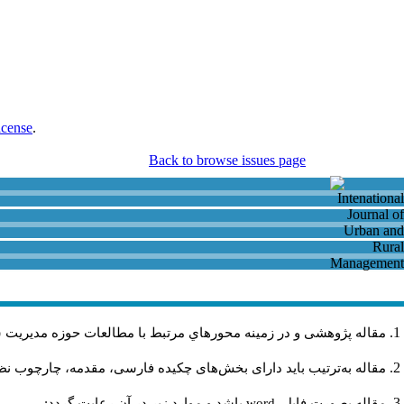
icense
.
Back to browse issues page
مقاله پژوهشی و در زمینه محورهاي مرتبط با مطالعات حوزه مديريت 
مقاله به‌ترتیب باید دارای بخش‌های چکیده فارسی، مقدمه، چارچوب نظر.
باشد و موارد زير در آن رعايت گردد:
word
مقاله بصورت فايل