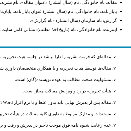
مقاله: نام خانوادگی، نام (سال انتشار) «عنوان مقاله»، نام نشر.
پایان‌نامه: نام خانوادگی، نام (سال انتشار) عنوان پایان‌نامه، پای.
گزارش: نام سازمان (سال انتشار) «نام گزارش».
اینترنت: نام خانوادگی، نام (تاریخ اخذ مطلب): نشانی کامل سایت.
مقاله‌اي كه فرمت نشريه را دارا نباشد در جلسه هيت تحريريه
مقاله‌ها توسط هیات تحريريه و با همکاري متخصصان داوري 
مسئوليت صحت مطالب به عهده نويسنده(گان) است.
هيأت تحريريه در رد و ويرايش مقالات مجاز است.
ft Word
مقاله پس از پذيرش نهايي باید بدون غلط و با نرم افزار
مستندات و مدارک مربوط به داوری کلیه مقالات در هیأت تحریری
عدم رعایت شیوه نامه فوق موجب تأخیر در پذیرش و رفت و بر.