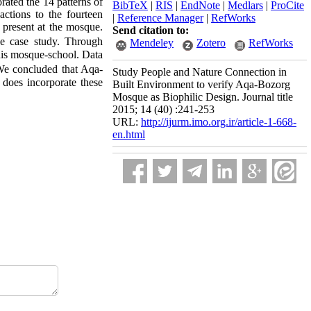
orated the 14 patterns of
BibTeX
|
RIS
|
EndNote
|
Medlars
|
ProCite
ctions to the fourteen
|
Reference Manager
|
RefWorks
 present at the mosque.
Send citation to:
he case study. Through
Mendeley
Zotero
RefWorks
this mosque-school. Data
� We concluded that Aqa-
Study People and Nature Connection in
does incorporate these
Built Environment to verify Aqa-Bozorg
Mosque as Biophilic Design. Journal title
2015; 14 (40) :241-253
URL:
http://ijurm.imo.org.ir/article-1-668-
en.html