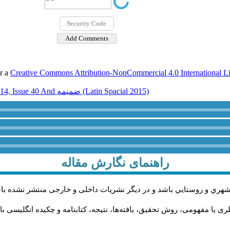
er a
Creative Commons Attribution-NonCommercial 4.0 International L
Volume 14, Issue 40 And ضميمه (Latin Spacial 2015)
راهنمای نگارش مقاله
شهري و روستايي باشد و در دیگر نشریات داخلی و خارجی منتشر نشده با
ی یا مفهومی، روش تحقیق، یافته‌ها، نتیجه، کتابنامه و چکیده انگلیسی ب