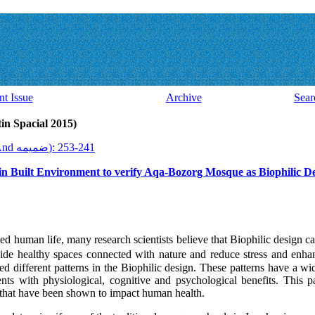
nt Issue
Archive
Sear
Issue 40 And ضميمه (Latin Spacial 2015)
2015, 14(40 And ضميمه): 241-253
n Built Environment to verify Aqa-Bozorg Mosque as Biophilic D
cted human life, many research scientists believe that Biophilic design
ide healthy spaces connected with nature and reduce stress and enhan
ed different patterns in the Biophilic design. These patterns have a wi
ents with physiological, cognitive and psychological benefits. This 
 that have been shown to impact human health.