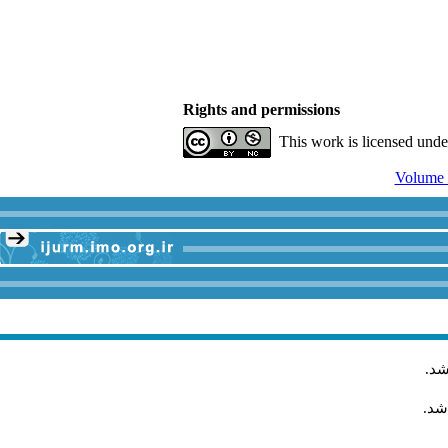
Rights and permissions
This work is licensed und
.
شد
اشد