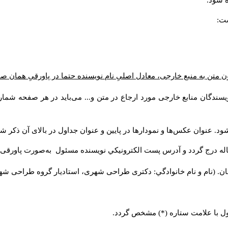
 شود.
ست:
ن متن به منبع خارجی، معادل اصلیِ نام نویسنده حتما در پاورقیِ همان 
سندگان منابع خارجی مورد ارجاع در متن و... می‌باید در هر صفحه شمار
د. عنوان عکس‌ها و نمودارها در پایین و عنوان جداول در بالای آن ذکر شو
له درج گردد و آدرس پست الكترونيكي نويسنده مسئول به‌صورت پاورقی ذ
ن. (نام و نام خانوادگي: دکتری طراحی شهری، استادیار گروه
طراحی شهری،
ول با علامت ستاره (*) مشخص گردد.