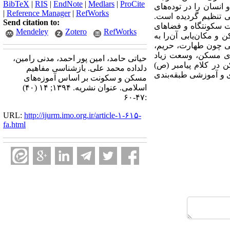
BibTeX
|
RIS
|
EndNote
|
Medlars
|
ProCite
نسان را در توده‌های
|
Reference Manager
|
RefWorks
ی تنظیم گردیده است.
Send citation to:
 که مرتبط با ساخت سکونتگاه و فضاهای
Mendeley
Zotero
RefWorks
و مکان‌یابی آن‌را به
هایی چون طهارت، حریم،
وی مسکن، وسعت زیاد
حیاتی حامد، امین پور احمد، مدنی رامین،
 در کلام پیامبر (ص)
دلداده محمد علی. بازشناسی مفاهیم
ی و آموزشی طبقه‌بندی
مسکن و سکونت بر اساس آموزه‌های
اسلامی. عنوان نشریه. ۱۳۹۴; ۱۴ (۴۰)
:۴۷-۶۰
URL:
http://ijurm.imo.org.ir/article-۱-۶۱۵-
fa.html