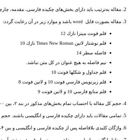
مقاله به‌ترتیب باید دارای بخش‌های چکیده فارسی، مقدمه، چارچو
مقاله بصورت فايل
word
باشد و موارد زير در آن رعايت گردد:
قلم فونت ميترا نازك 12
قلم نوشتار لاتين
Times New Roman
نازك 10
فاصله سطر 14
نيم فاصله به هيچ عنوان در كل متن نباشد.
قلم جداول و شكلها فونت 10
قلم زيرنويس فارسي فونت 10 و لاتين فونت 8
قلم منابع فارسي 10 و لاتين فونت 9
حجم کل مقاله با احتساب تمام بخش‌های مذکور در بند ۲، بین ۶۰۰۰ تا ۸۰۰۰کلمه باشد.
تمامی مقالات باید دارای چکیده فارسی و انگلیسی باشند. حجم هر دو چکیده کمتر از ۲۰۰ 
واژگان کلیدی بلافاصله پس از چکیده فارسی و انگلیسی و بین ۴-۶ کلمه نوشته شود.