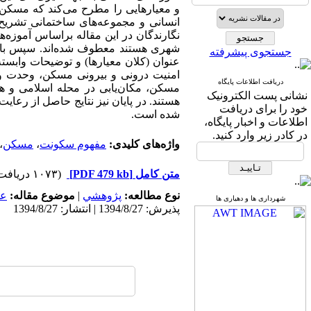
و معیارهایی را مطرح می‌کند که مسکن 
انسانی و مجموعه‌های ساختمانی تشریح
شهری هستند معطوف شده‌اند. سپس با است
جستجوی پیشرفته
عنوان (کلان معیارها) و توضیحات وابسته 
امنیت درونی و بیرونی مسکن، وحدت و
دریافت اطلاعات پایگاه
مسکن، مکان‌یابی در محله اسلامی و هم
نشانی پست الکترونیک
هستند. در پایان نیز نتایج حاصل از رعا
خود را برای دریافت
شده است.
اطلاعات و اخبار پایگاه،
در کادر زیر وارد کنید.
واژه‌های کلیدی:
مفهوم سکونت
،
مسکن
،
متن کامل
[PDF 479 kb]
(۱۰۷۳ دریافت)
نوع مطالعه:
پژوهشي
|
موضوع مقاله:
عم
شهرداری ها و دهیاری ها
پذیرش: 1394/8/27 | انتشار: 1394/8/27