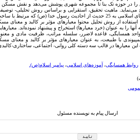
را در حوزه تک بنا تا مجموعه شهری پوشش می‌دهد و نقش مسکن و ا
 می‌نماید. ماهیت تحقیق، استقرایی و براساس روش تحلیلی- توصیف
نگارندگان در این مقاله براساس آموزه‌های اسلامی به 25 حدیث از احادیث رسول خدا (ص)
فاده از روش تحلیل محتوا معیارهای مؤثر بر کالبد و معنای مسکن 
آنها را به عنوان (خرد معیارها) استخراج و پیشنهاد نموده‌اند. معیار
احد همسایگی، قاعده لاضرر، سلسله مراتب، ظرفیت مادی و معن
پیوندی با طبیعت، به عنوان معیارهای مؤثر بر کالبد و معنای مسکن
یت این معیارها در قالب سه دسته کلی روانی- اجتماعی، ساختاری-کالبد
روابط همسایگی
،
آموزه‌های اسلامی
،
پیامبر اسلام(ص).
ومى
ارسال پیام به نویسنده مسئول