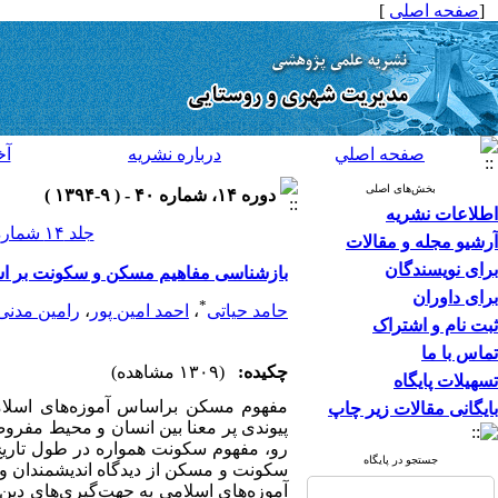
[
صفحه اصلی
]
صفحه اصلي
درباره نشريه
آخ
بخش‌های اصلی
دوره ۱۴، شماره ۴۰ - ( ۹-۱۳۹۴ )
اطلاعات نشریه
جلد ۱۴ شماره ۴۰ صفحات ۶۰-۴۷
آرشیو مجله و مقالات
برای نویسندگان
بازشناسی مفاهیم مسکن و سکونت بر اس
برای داوران
*
حامد حیاتی
،
احمد امین پور
،
رامین مدنی
ثبت نام و اشتراک
تماس با ما
چکیده:
(۱۳۰۹ مشاهده)
تسهیلات پایگاه
مفهوم مسکن براساس آموزه‌های اسلام
بایگانی مقالات زیر چاپ
پیوندی پر معنا بین انسان و محیط مفرو
رو، مفهوم سکونت همواره در طول تاریخ
جستجو در پایگاه
سکونت و مسکن از دیدگاه اندیشمندان و سپ
آموزه‌های اسلامی به جهت‌گیری‌های دین