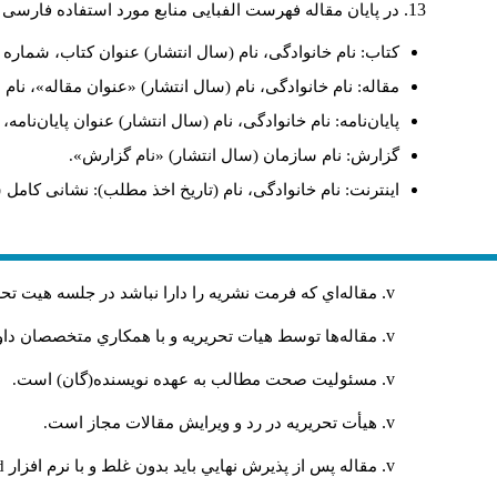
در پایان مقاله فهرست الفبایی منابع مورد استفاده فارسی 
کتاب: نام خانوادگی، نام (سال انتشار) عنوان کتاب، شماره ج
مقاله: نام خانوادگی، نام (سال انتشار) «عنوان مقاله»، نا
پایان‌نامه: نام خانوادگی، نام (سال انتشار) عنوان پایان‌نامه
گزارش: نام سازمان (سال انتشار) «نام گزارش».
اینترنت: نام خانوادگی، نام (تاریخ اخذ مطلب): نشانی کامل 
مقاله‌اي كه فرمت نشريه را دارا نباشد در جلسه هيت ت
مقاله‌ها توسط هیات تحريريه و با همکاري متخصصان د
مسئوليت صحت مطالب به عهده نويسنده(گان) است.
هيأت تحريريه در رد و ويرايش مقالات مجاز است.
مقاله پس از پذيرش نهايي باید بدون غلط و با نرم افزار
rd