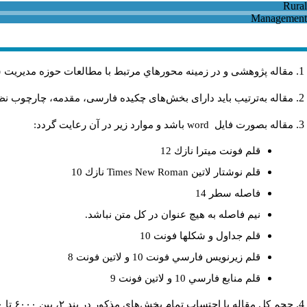
مقاله پژوهشی و در زمینه محورهاي مرتبط با مطالعات حوزه مديريت 
مقاله به‌ترتیب باید دارای بخش‌های چکیده فارسی، مقدمه، چارچوب نظری
مقاله بصورت فايل
word
باشد و موارد زير در آن رعايت گردد:
قلم فونت ميترا نازك 12
قلم نوشتار لاتين
Times New Roman
نازك 10
فاصله سطر 14
نيم فاصله به هيچ عنوان در كل متن نباشد.
قلم جداول و شكلها فونت 10
قلم زيرنويس فارسي فونت 10 و لاتين فونت 8
قلم منابع فارسي 10 و لاتين فونت 9
حجم کل مقاله با احتساب تمام بخش‌های مذکور در بند ۲، بین ۶۰۰۰ تا ۸۰۰۰کلمه باشد.