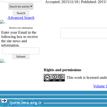
Accepted: 2015/11/18 | Published: 2015/
Advanced Search
Receive site information
Enter your Email in the
following box to receive
the site news and
information.
Rights and permissions
This work is licensed und
Volume 1