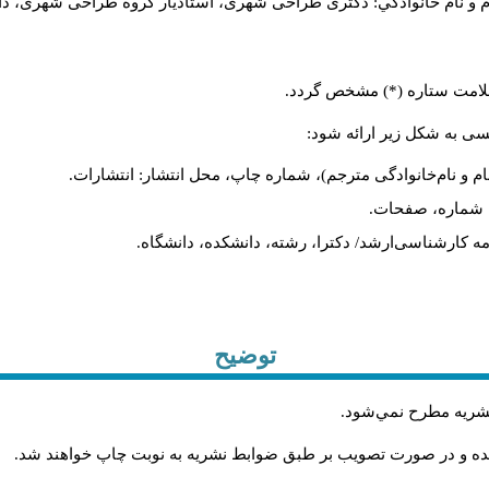
م و نام خانوادگي: دکتری طراحی شهری، استادیار گروه
طراحی شهری، دانشکد
 علامت ستاره (*) مشخص گردد.
یسی به شکل زیر ارائه شود:
ام و نام‌خانوادگی مترجم)، شماره چاپ، محل انتشار: انتشارات.
ه، شماره، صفحات.
ن‌نامه کارشناسی‌ارشد/ دکترا، رشته، دانشکده، دانشگاه.
توضیح
 نشريه مطرح نمي‌شود
.
شده و در صورت تصويب بر طبق ضوابط نشريه به نوبت چاپ خواهند شد
.