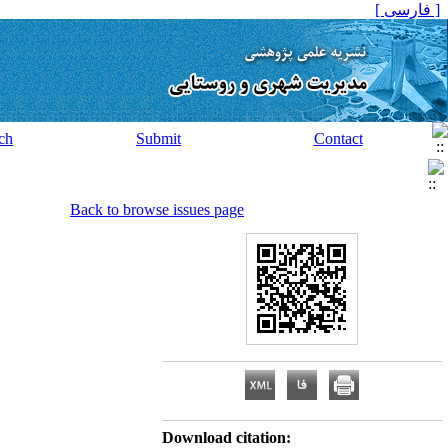
[ فارسی ]
ch
Submit
Contact
Back to browse issues page
Download citation: