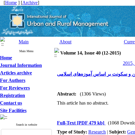
[
Home
] [
Archive
]
Main
About
Curre
Main Menu
Volume 14, Issue 40 (12-2015)
Home
2015, 
Journal Information
Articles archive
 و سکونت بر اساس آموزه‌های اسلامی
For Authors
For Reviewers
Abstract:
(1306 Views)
Registration
Contact us
This article has no abstract.
Site Facilities
Full-Text
[PDF 479 kb]
(1068 Downlo
Search in website
Type of Study:
Research
|
Subject:
Gen