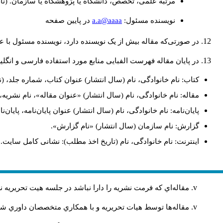
مرتبه علمی، تخصص، دانشگاه یا پژوهشگاه یا سازمان. (نا
a.a@aaaa
نويسنده مسئول:
در پايين صفحه
در صورتی‌که مقاله بیش از یک نویسنده دارد، نویسنده مسئول با
در پایان مقاله فهرست الفبایی منابع مورد استفاده فارسی و انگل
کتاب: نام خانوادگی، نام (سال انتشار) عنوان کتاب، شماره جلد، (ن
مقاله: نام خانوادگی، نام (سال انتشار) «عنوان مقاله»، نام نشری
پایان‌نامه: نام خانوادگی، نام (سال انتشار) عنوان پایان‌نامه، پایا
گزارش: نام سازمان (سال انتشار) «نام گزارش».
اینترنت: نام خانوادگی، نام (تاریخ اخذ مطلب): نشانی کامل سایت.
مقاله‌اي كه فرمت نشريه را دارا نباشد در جلسه هيت تحريريه
مقاله‌ها توسط هیات تحريريه و با همکاري متخصصان داوري 