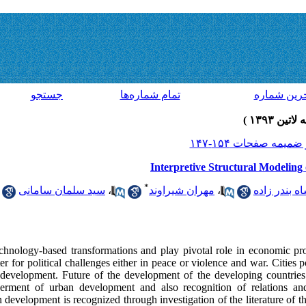
رين شماره
تمام شماره‌ها
جستجو
Interpretive Structural Modeli
*
ه بندر زاده
،
مهران شیراوند
،
سید سلمان سامانی
echnology-based transformations and play pivotal role in economic pro
er for political challenges either in peace or violence and war. Cities p
velopment. Future of the development of the developing countries is
erment of urban development and also recognition of relations an
velopment is recognized through investigation of the literature of the 