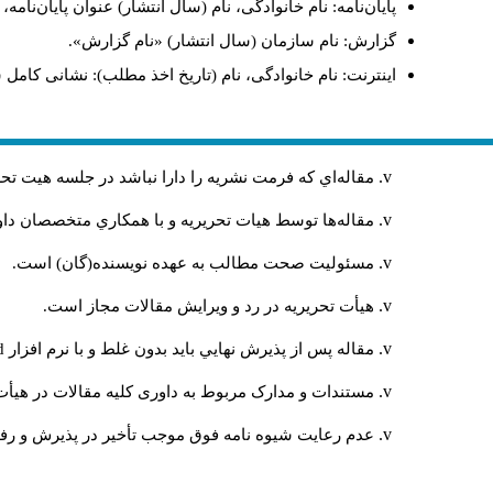
پایان‌نامه: نام خانوادگی، نام (سال انتشار) عنوان پایان‌نامه
گزارش: نام سازمان (سال انتشار) «نام گزارش».
اینترنت: نام خانوادگی، نام (تاریخ اخذ مطلب): نشانی کامل 
مقاله‌اي كه فرمت نشريه را دارا نباشد در جلسه هيت ت
مقاله‌ها توسط هیات تحريريه و با همکاري متخصصان د
مسئوليت صحت مطالب به عهده نويسنده(گان) است.
هيأت تحريريه در رد و ويرايش مقالات مجاز است.
مقاله پس از پذيرش نهايي باید بدون غلط و با نرم افزار
rd
مستندات و مدارک مربوط به داوری کلیه مقالات در هیأت 
عدم رعایت شیوه نامه فوق موجب تأخیر در پذیرش و رفت 