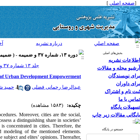
[
صفحه اصلی
]
صفحه اصلي
درباره نشريه
آخ
بخش‌های اصلی
دوره ۱۳، شماره ۳۷ و ضميمه - ( ضميمه لاتين ۱۳۹۳ )
اطلاعات نشریه
جلد ۱۳ شماره ۳۷ و ضميمه صفحات ۱۵۴-۱۴۷
آرشیو مجله و مقالات
برای نویسندگان
ng of Urban Development Empowerment
برای داوران
عبدالرضا رحمانی فضلی
،
حمید شا
ثبت نام و اشتراک
تماس با ما
چکیده:
(۱۵۸۳ مشاهده)
تسهیلات پایگاه
cedures. Moreover, cities are the social,
بایگانی مقالات زیر چاپ
ossess a distinguishing share in societies’
 concentrated in cities. Therefore, the
جستجو در پایگاه
d modeling of the mentioned elements.
subject and elites’ opinions. Thereafter,