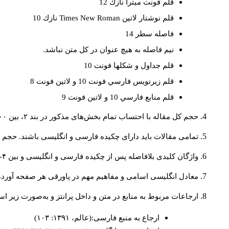
قلم فونت ميترا نازك 12
قلم نوشتار لاتين
Times New Roman
نازك 10
فاصله سطر 14
نيم فاصله به هيچ عنوان در كل متن نباشد.
قلم جداول و شكلها فونت 10
قلم زيرنويس فارسي فونت 10 و لاتين فونت 8
قلم منابع فارسي 10 و لاتين فونت 9
حجم کل مقاله با احتساب تمام بخش‌های مذکور در بند ۲، بین ۶۰۰۰ تا ۸۰۰۰کلمه باشد.
تمامی مقالات باید دارای چکیده فارسی و انگلیسی باشند. حجم هر دو چکیده کمتر از ۲۰۰ 
واژگان کلیدی بلافاصله پس از چکیده فارسی و انگلیسی و بین ۴-۶ کلمه نوشته شود.
معادل انگلیسی اسامی و مفاهیم مهم در پاورقی هر صفحه آورده
ارجاعات مربوط به منابع در متن و داخل پرانتز و به‌صورت زیر ا
ارجاع به منبع فارسی:(عالم، ۱۳۹۱: ۱۰۳)