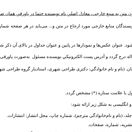
ن متن به منبع خارجی، معادل اصلیِ نام نویسنده حتما در پاورقیِ همان 
سندگان منابع خارجی مورد ارجاع در متن و... می‌باید در هر صفحه شمار
د. عنوان عکس‌ها و نمودارها در پایین و عنوان جداول در بالای آن ذکر شو
له درج گردد و آدرس پست الكترونيكي نويسنده مسئول به‌صورت پاورقی ذ
ن. (نام و نام خانوادگي: دکتری طراحی شهری، استادیار گروه
طراحی شهری،
ول با علامت ستاره (*) مشخص گردد.
و انگلیسی به شکل زیر ارائه شود:
لد، (نام و نام‌خانوادگی مترجم)، شماره چاپ، محل انتشار: انتشارات.
م نشریه، شماره، صفحات.