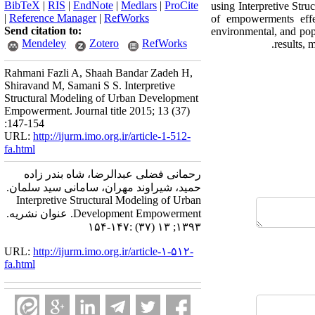
BibTeX
|
RIS
|
EndNote
|
Medlars
|
ProCite
using Interpretive Str
|
Reference Manager
|
RefWorks
of empowerments effec
Send citation to:
environmental, and pop
Mendeley
Zotero
RefWorks
results, 
Rahmani Fazli A, Shaah Bandar Zadeh H,
Shiravand M, Samani S S. Interpretive
Structural Modeling of Urban Development
Empowerment. Journal title 2015; 13 (37)
:147-154
URL:
http://ijurm.imo.org.ir/article-1-512-
fa.html
رحمانی فضلی عبدالرضا، شاه بندر زاده
حمید، شیراوند مهران، سامانی سید سلمان.
Interpretive Structural Modeling of Urban
Development Empowerment. عنوان نشریه.
۱۳۹۳; ۱۳ (۳۷) :۱۴۷-۱۵۴
URL:
http://ijurm.imo.org.ir/article-۱-۵۱۲-
fa.html