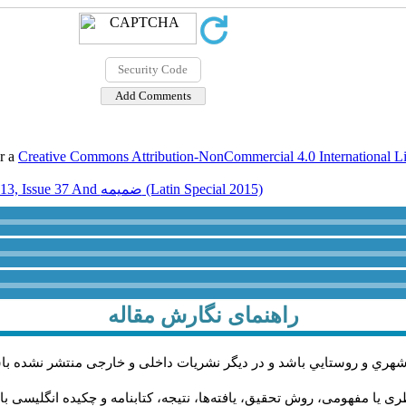
er a
Creative Commons Attribution-NonCommercial 4.0 International L
Volume 13, Issue 37 And ضميمه (Latin Special 2015)
راهنمای نگارش مقاله
شهري و روستايي باشد و در دیگر نشریات داخلی و خارجی منتشر نشده با
 یا مفهومی، روش تحقیق، یافته‌ها، نتیجه، کتابنامه و چکیده انگلیسی با