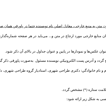
ن متن به منبع خارجی، معادل اصلیِ نام نویسنده حتما در پاورقیِ همان 
 منابع خارجی مورد ارجاع در متن و... می‌باید در هر صفحه شماره‌گذار
ان عکس‌ها و نمودارها در پایین و عنوان جداول در بالای آن ذکر شود.
 گردد و آدرس پست الكترونيكي نويسنده مسئول به‌صورت پاورقی ذکر گر
م و نام خانوادگي: دکتری طراحی شهری، استادیار گروه
طراحی شهری، دانشکد
 علامت ستاره (*) مشخص گردد.
یسی به شکل زیر ارائه شود: