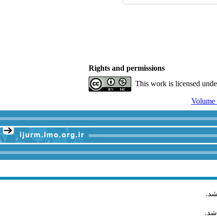
Rights and permissions
This work is licensed und
شد
.
شد.