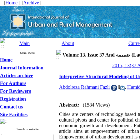
[
Home
] [
Archive
]
Main
About
Curre
Main Menu
Latin Spec)
Home
Journal Information
Articles archive
Interpretive Structural Modeling o
For Authors
Abdolreza Rahmani Fazli
,
Hamid
For Reviewers
Registration
Abstract:
(1584 Views)
Contact us
Cities are centers of technology-based t
Site Facilities
cultural pivots and center for political c
economic growth and development. Futur
Search in website
article aims at empowerment of urban
Empowerment of urban development is reco