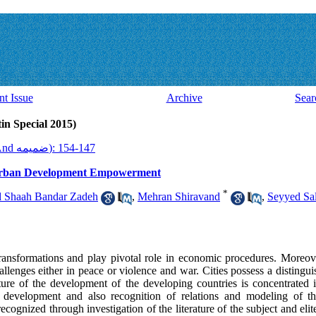
nt Issue
Archive
Sear
Volume 13, Issue 37 And ضميمه (ial 2015
2015, 13(37 And ضميمه): 147-154
f Urban Development Empowerment
*
 Shaah Bandar Zadeh
,
Mehran Shiravand
,
Seyyed Sa
ransformations and play pivotal role in economic procedures. Moreover
hallenges either in peace or violence and war. Cities possess a distingui
e of the development of the developing countries is concentrated in
 development and also recognition of relations and modeling of t
gnized through investigation of the literature of the subject and elite