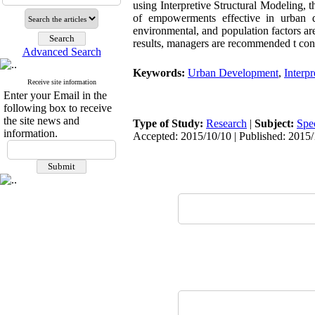
using Interpretive Structural Modeling,
of empowerments effective in urban d
environmental, and population factors a
results, managers are recommended t conce
Advanced Search
Keywords:
Urban Development
,
Interp
Receive site information
Enter your Email in the
following box to receive
the site news and
Type of Study:
Research
|
Subject:
Spe
information.
Accepted: 2015/10/10 | Published: 2015