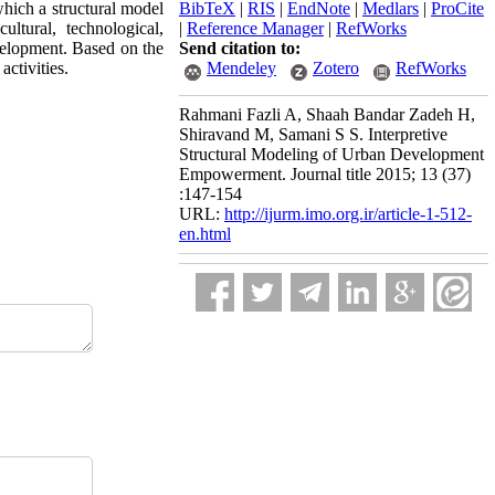
hich a structural model
BibTeX
|
RIS
|
EndNote
|
Medlars
|
ProCite
ltural, technological,
|
Reference Manager
|
RefWorks
velopment. Based on the
Send citation to:
ctivities.
Mendeley
Zotero
RefWorks
Rahmani Fazli A, Shaah Bandar Zadeh H,
Shiravand M, Samani S S. Interpretive
Structural Modeling of Urban Development
Empowerment. Journal title 2015; 13 (37)
:147-154
URL:
http://ijurm.imo.org.ir/article-1-512-
en.html