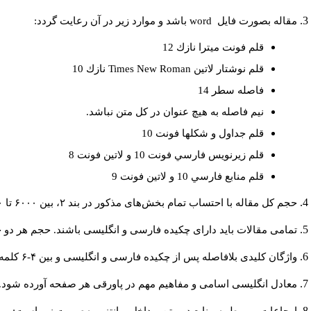
مقاله بصورت فايل
word
باشد و موارد زير در آن رعايت گردد:
قلم فونت ميترا نازك 12
قلم نوشتار لاتين
Times New Roman
نازك 10
فاصله سطر 14
نيم فاصله به هيچ عنوان در كل متن نباشد.
قلم جداول و شكلها فونت 10
قلم زيرنويس فارسي فونت 10 و لاتين فونت 8
قلم منابع فارسي 10 و لاتين فونت 9
حجم کل مقاله با احتساب تمام بخش‌های مذکور در بند ۲، بین ۶۰۰۰ تا ۸۰۰۰کلمه باشد.
تمامی مقالات باید دارای چکیده فارسی و انگلیسی باشند. حجم هر دو چکیده کمتر از ۲۰۰ و بیشتر 
واژگان کلیدی بلافاصله پس از چکیده فارسی و انگلیسی و بین ۴-۶ کلمه نوشته شود.
معادل انگلیسی اسامی و مفاهیم مهم در پاورقی هر صفحه آورده شود.