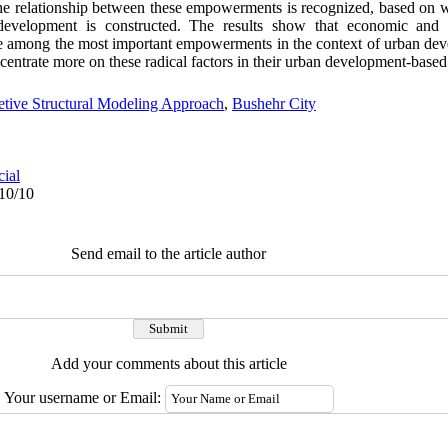
 the relationship between these empowerments is recognized, based on w
evelopment is constructed. The results show that economic and cu
re among the most important empowerments in the context of urban de
ntrate more on these radical factors in their urban development-based a
retive Structural Modeling Approach
,
Bushehr City
cial
/10/10
Send email to the article author
Add your comments about this article
Your username or Email: