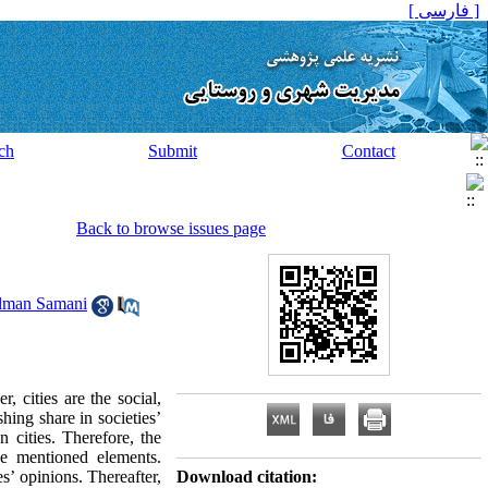
[ فارسی ]
ch
Submit
Contact
Back to browse issues page
lman Samani
, cities are the social,
shing share in societies’
 cities. Therefore, the
he mentioned elements.
s’ opinions. Thereafter,
Download citation: