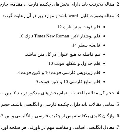
مقاله به‌ترتیب باید دارای بخش‌های چکیده فارسی، مقدمه، چارچو
مقاله بصورت فايل
word
باشد و موارد زير در آن رعايت گردد:
قلم فونت ميترا نازك 12
قلم نوشتار لاتين
Times New Roman
نازك 10
فاصله سطر 14
نيم فاصله به هيچ عنوان در كل متن نباشد.
قلم جداول و شكلها فونت 10
قلم زيرنويس فارسي فونت 10 و لاتين فونت 8
قلم منابع فارسي 10 و لاتين فونت 9
حجم کل مقاله با احتساب تمام بخش‌های مذکور در بند ۲، بین ۶۰۰۰ تا ۸۰۰۰کلمه باشد.
تمامی مقالات باید دارای چکیده فارسی و انگلیسی باشند. حجم هر دو چکیده کمتر از ۲۰۰ 
واژگان کلیدی بلافاصله پس از چکیده فارسی و انگلیسی و بین ۴-۶ کلمه نوشته شود.
معادل انگلیسی اسامی و مفاهیم مهم در پاورقی هر صفحه آورده