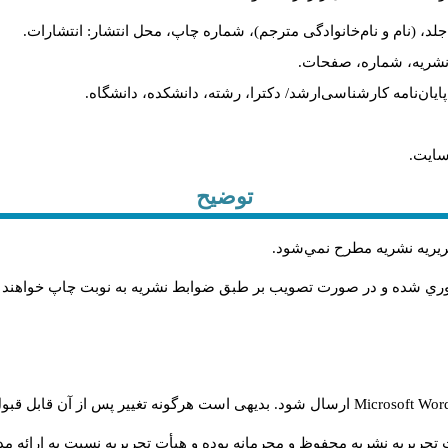
لد، (نام و نام‌خانوادگی مترجم)، شماره چاپ، محل انتشار: انتشارات.
م نشریه، شماره، صفحات.
، پایان‌نامه کارشناسی‌ارشد/ دکترا، رشته، دانشکده، دانشگاه.
سایت.
توضیح
حريريه نشريه مطرح نمي‌شود
.
اوري شده و در صورت تصويب بر طبق ضوابط نشريه به نوبت چاپ خواهند
Microsoft Wo
ارسال شود. بدیهی است هرگونه تغییر پس از آن قابل قبول
تحریریه نشریه محفوظ و محرمانه بوده و هیأت تحریریه نسبت به ارائه مدا