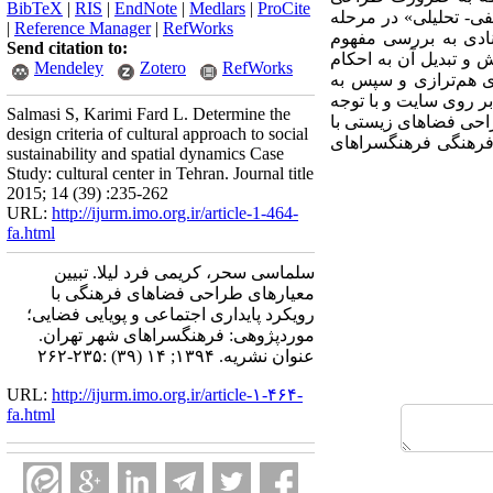
BibTeX
|
RIS
|
EndNote
|
Medlars
|
ProCite
فی- تحلیلی» در مرحله
|
Reference Manager
|
RefWorks
نادی به بررسی مفهوم
Send citation to:
و تبدیل آن به احکام
Mendeley
Zotero
RefWorks
ی هم‌ترازی و سپس به
ر روی سایت و با توجه
Salmasi S, Karimi Fard L. Determine the
راحی فضاهای زیستی با
design criteria of cultural approach to social
 فرهنگی فرهنگسراهای
sustainability and spatial dynamics Case
Study: cultural center in Tehran. Journal title
2015; 14 (39) :235-262
URL:
http://ijurm.imo.org.ir/article-1-464-
fa.html
سلماسی سحر، کریمی فرد لیلا. تبیین
معیارهای طراحی فضاهای فرهنگی با
رویکرد پایداری اجتماعی و پویایی فضایی؛
موردپژوهی: فرهنگسراهای شهر تهران.
عنوان نشریه. ۱۳۹۴; ۱۴ (۳۹) :۲۳۵-۲۶۲
URL:
http://ijurm.imo.org.ir/article-۱-۴۶۴-
fa.html