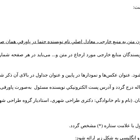
ست:
ن متن به منبع خارجی، معادل اصلیِ نام نویسنده حتما در پاورقیِ همان 
سندگان منابع خارجی مورد ارجاع در متن و... می‌باید در هر صفحه شمار
د. عنوان عکس‌ها و نمودارها در پایین و عنوان جداول در بالای آن ذکر شو
له درج گردد و آدرس پست الكترونيكي نويسنده مسئول به‌صورت پاورقی ذ
ن. (نام و نام خانوادگي: دکتری طراحی شهری، استادیار گروه
طراحی شهری،
ول با علامت ستاره (*) مشخص گردد.
و انگلیسی به شکل زیر ارائه شود: