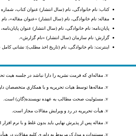
کتاب: نام خانوادگی، نام (سال انتشار) عنوان کتاب، شماره ج
مقاله: نام خانوادگی، نام (سال انتشار) «عنوان مقاله»، نا
پایان‌نامه: نام خانوادگی، نام (سال انتشار) عنوان پایان‌نامه
گزارش: نام سازمان (سال انتشار) «نام گزارش».
اینترنت: نام خانوادگی، نام (تاریخ اخذ مطلب): نشانی کامل 
مقاله‌اي كه فرمت نشريه را دارا نباشد در جلسه هيت ت
مقاله‌ها توسط هیات تحريريه و با همکاري متخصصان د
مسئوليت صحت مطالب به عهده نويسنده(گان) است.
هيأت تحريريه در رد و ويرايش مقالات مجاز است.
مقاله پس از پذيرش نهايي باید بدون غلط و با نرم افزار
rd
مستندات و مدارک مربوط به داوری کلیه مقالات در هیأت 