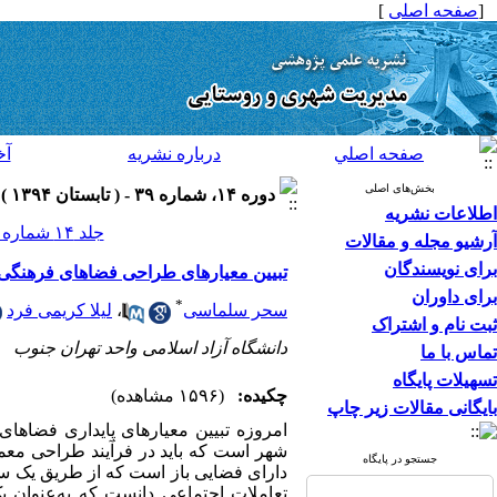
[
صفحه اصلی
]
صفحه اصلي
درباره نشريه
آخ
بخش‌های اصلی
دوره ۱۴، شماره ۳۹ - ( تابستان ۱۳۹۴ )
اطلاعات نشریه
جلد ۱۴ شماره ۳۹ صفحات ۲۶۲-۲۳۵
آرشیو مجله و مقالات
برای نویسندگان
تبیین معیارهای طراحی فضاهای فرهنگی ب
برای داوران
*
سحر سلماسی
،
لیلا کریمی فرد
ثبت نام و اشتراک
دانشگاه آزاد اسلامی واحد تهران جنوب
تماس با ما
تسهیلات پایگاه
چکیده:
(۱۵۹۶ مشاهده)
بایگانی مقالات زیر چاپ
امروزه تبیین معیارهای پایداری فضاهای
شهر است که باید در فرآیند طراحی معما
جستجو در پایگاه
دارای فضایی باز است که از طریق یک سیس
تعاملات اجتماعی دانست که به‌عنوان