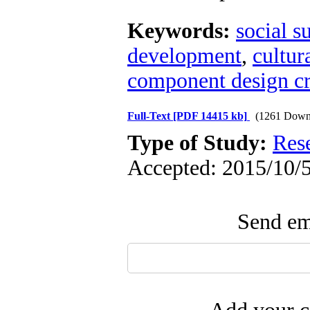
Keywords:
social s
development
,
cultur
component design cri
Full-Text
[PDF 14415 kb]
(1261 Down
Type of Study:
Res
Accepted: 2015/10/5
Send ema