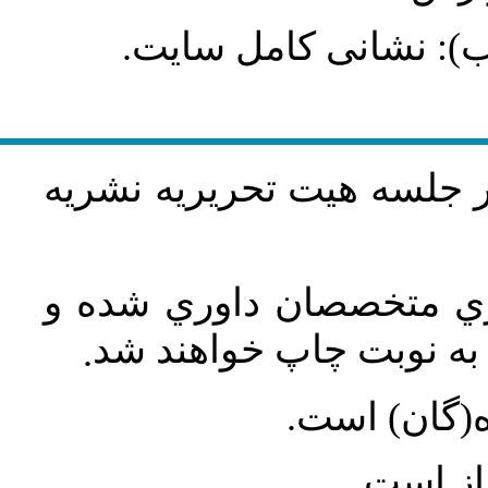
طلب): نشانی کامل سایت
در جلسه هيت تحريريه نشريه
اري متخصصان داوري شده و
ه نوبت چاپ خواهند شد
.
ه(گان) است
جاز است