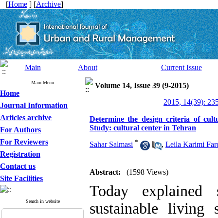
[
Home
] [
Archive
]
Main
About
Current Issue
Main Menu
Volume 14, Issue 39 (9-2015)
Home
2015, 14(39): 23
Journal Information
Articles archive
Determine the design criteria of cult
Study: cultural center in Tehran
For Authors
For Reviewers
*
Sahar Salmasi
,
Leila Karimi Far
Registration
Contact us
Abstract:
(1598 Views)
Site Facilities
Today explained so
Search in website
sustainable livin