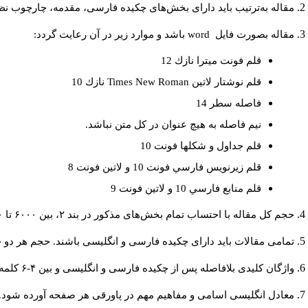
مقاله به‌ترتیب باید دارای بخش‌های چکیده فارسی، مقدمه، چارچوب نظری
مقاله بصورت فايل
word
باشد و موارد زير در آن رعايت گردد:
قلم فونت ميترا نازك 12
قلم نوشتار لاتين
Times New Roman
نازك 10
فاصله سطر 14
نيم فاصله به هيچ عنوان در كل متن نباشد.
قلم جداول و شكلها فونت 10
قلم زيرنويس فارسي فونت 10 و لاتين فونت 8
قلم منابع فارسي 10 و لاتين فونت 9
حجم کل مقاله با احتساب تمام بخش‌های مذکور در بند ۲، بین ۶۰۰۰ تا ۸۰۰۰کلمه باشد.
تمامی مقالات باید دارای چکیده فارسی و انگلیسی باشند. حجم هر دو چکیده کمتر از ۲۰۰ و بیشتر 
واژگان کلیدی بلافاصله پس از چکیده فارسی و انگلیسی و بین ۴-۶ کلمه نوشته شود.
معادل انگلیسی اسامی و مفاهیم مهم در پاورقی هر صفحه آورده شود.