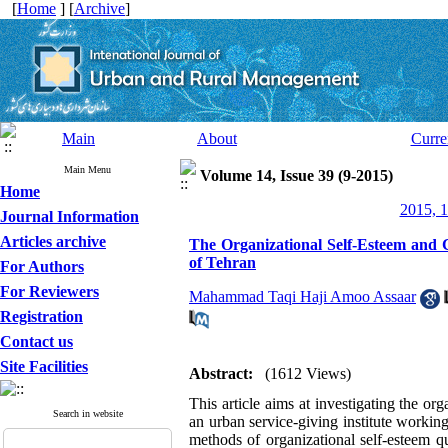
[
Home
] [
Archive
]
Main
About
Curre
Main Menu
Volume 14, Issue 39 (9-2015)
Home
2015, 1
Journal Information
Articles archive
The Organizational Self-Esteem and 
of Tehran
For Authors
For Reviewers
Mahammad Taqi Haji Amoo Assaar
Registration
Contact us
Site Facilities
Abstract:
(1612 Views)
This article aims at investigating the o
Search in website
an urban service-giving institute worki
methods of organizational self-esteem 