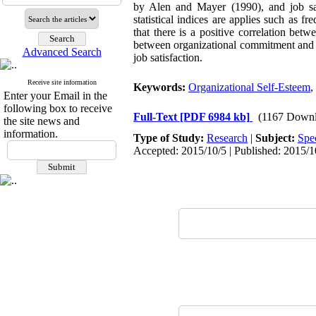
by Alen and Mayer (1990), and job sat
statistical indices are applies such as f
that there is a positive correlation bet
between organizational commitment and j
Advanced Search
job satisfaction.
Receive site information
Keywords:
Organizational Self-Esteem
,
Enter your Email in the
following box to receive
Full-Text
[PDF 6984 kb]
(1167 Downl
the site news and
information.
Type of Study:
Research
|
Subject:
Spe
Accepted: 2015/10/5 | Published: 2015/1