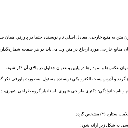
ن متن به منبع خارجی، معادل اصلیِ نام نویسنده حتما در پاورقیِ همان 
 منابع خارجی مورد ارجاع در متن و... می‌باید در هر صفحه شماره‌گذار
ان عکس‌ها و نمودارها در پایین و عنوان جداول در بالای آن ذکر شود.
 گردد و آدرس پست الكترونيكي نويسنده مسئول به‌صورت پاورقی ذکر گر
م و نام خانوادگي: دکتری طراحی شهری، استادیار گروه
طراحی شهری، دانشکد
 علامت ستاره (*) مشخص گردد.
یسی به شکل زیر ارائه شود: