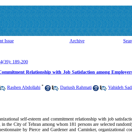
nt Issue
Archive
Sear
4(39): 189-200
Commitment Relationship with Job Satisfaction among Employers
*
,
Rashen Abdollahi
,
Dariush Rahmati
,
Vahideh Sad
rganizational self-esteem and commitment relationship with job satisfa
ng in the City of Tehran among whom 181 persons are selected randomly.
questionnaire by Pierce and Gardener and Caminker, organizational c