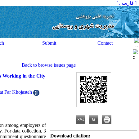
[ فارسی ]
ch
Submit
Contact
Back to browse issues page
 Working in the City
at Far Khojasteh
ction among employers of
 For data collection, 3
Download citation:
ommitment questionnaire