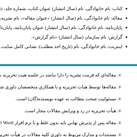
کتاب: نام خانوادگی، نام (سال انتشار) عنوان کتاب، شماره جلد، (ن
مقاله: نام خانوادگی، نام (سال انتشار) «عنوان مقاله»، نام نشری
پایان‌نامه: نام خانوادگی، نام (سال انتشار) عنوان پایان‌نامه، پایا
گزارش: نام سازمان (سال انتشار) «نام گزارش».
اینترنت: نام خانوادگی، نام (تاریخ اخذ مطلب): نشانی کامل سایت.
مقاله‌اي كه فرمت نشريه را دارا نباشد در جلسه هيت تحريريه
مقاله‌ها توسط هیات تحريريه و با همکاري متخصصان داوري 
مسئوليت صحت مطالب به عهده نويسنده(گان) است.
هيأت تحريريه در رد و ويرايش مقالات مجاز است.
مقاله پس از پذيرش نهايي باید بدون غلط و با نرم افزار
ft Word
مستندات و مدارک مربوط به داوری کلیه مقالات در هیأت تحریری