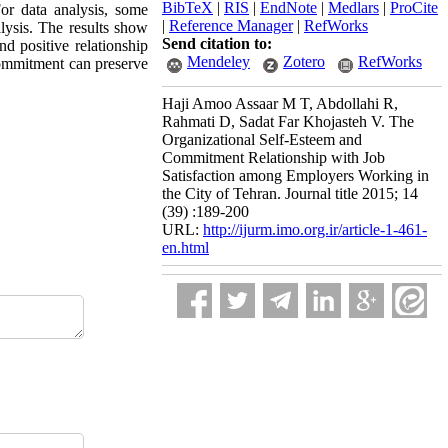
BibTeX
|
RIS
|
EndNote
|
Medlars
|
ProCite
or data analysis, some
|
Reference Manager
|
RefWorks
alysis. The results show
Send citation to:
nd positive relationship
Mendeley
Zotero
RefWorks
commitment can preserve
Haji Amoo Assaar M T, Abdollahi R,
Rahmati D, Sadat Far Khojasteh V. The
Organizational Self-Esteem and
Commitment Relationship with Job
Satisfaction among Employers Working in
the City of Tehran. Journal title 2015; 14
(39) :189-200
URL:
http://ijurm.imo.org.ir/article-1-461-
en.html