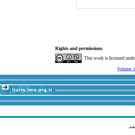
Rights and permissions
This work is licensed und
Volume 1
شد
.