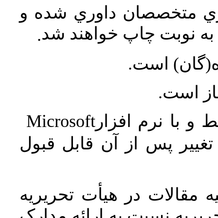
اري متخصصان داوري شده و
ه نوبت چاپ خواهند شد
.
ه(گان) است
جاز است
Microsoft
 و با نرم افزار
غییر پس از آن قابل قبول
 مقالات در هیأت تحریریه
یریه نسبت به ارائه مدارک