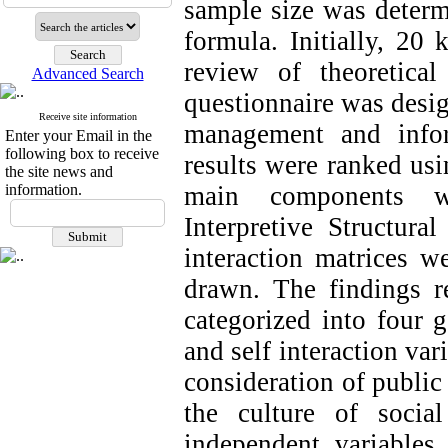
sample size was determ
formula. Initially, 20 
review of theoretica
Advanced Search
questionnaire was desig
Receive site information
management and infor
Enter your Email in the
following box to receive
results were ranked us
the site news and
information.
main components we
Interpretive Structura
interaction matrices w
drawn. The findings re
categorized into four 
and self interaction var
consideration of public 
the culture of socia
independent variables 