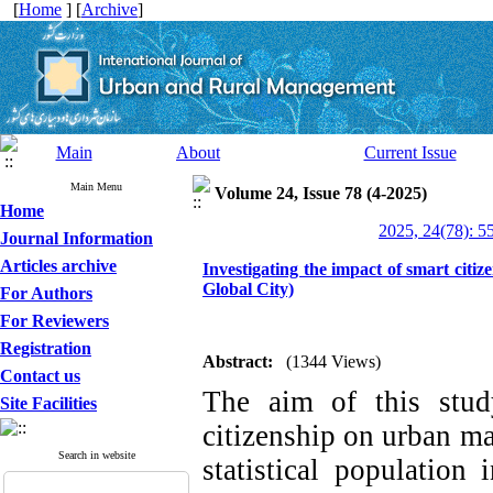
[
Home
] [
Archive
]
Main
About
Current Issue
Main Menu
Volume 24, Issue 78 (4-2025)
Home
2025, 24(78): 5
Journal Information
Articles archive
Investigating the impact of smart citi
Global City)
For Authors
For Reviewers
Registration
Abstract:
(1344 Views)
Contact us
The aim of this stud
Site Facilities
citizenship on urban ma
Search in website
statistical population