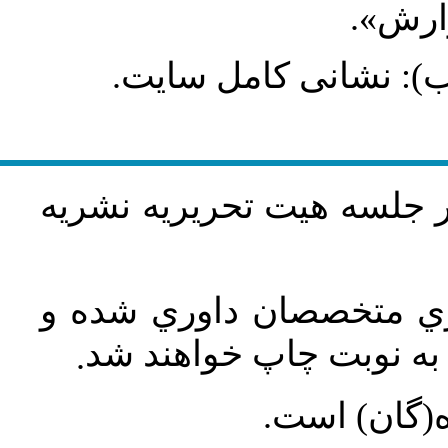
گزارش
طلب): نشانی کامل سایت
در جلسه هيت تحريريه نشريه
اري متخصصان داوري شده و
ه نوبت چاپ خواهند شد
.
ه(گان) است