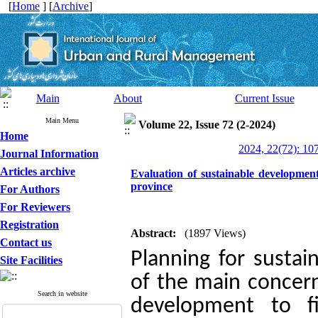
[
Home
] [
Archive
]
Main
About
Current Issue
Main Menu
Volume 22, Issue 72 (2-2024)
Home
2024, 22(72): 10
Journal Information
Articles archive
Evaluation of sustainable development
province
For Authors
For Reviewers
Registration
Abstract:
(1897 Views)
Contact us
Planning for sustai
Site Facilities
of the main concerns
Search in website
development to f