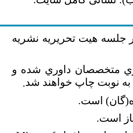
در جلسه هيت تحريريه نشريه
اري متخصصان داوري شده و
ه نوبت چاپ خواهند شد
.
ه(گان) است
جاز است