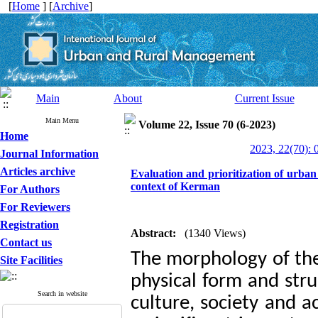
[
Home
] [
Archive
]
Main
About
Current Issue
Main Menu
Volume 22, Issue 70 (6-2023)
Home
2023, 22(70): 
Journal Information
Articles archive
Evaluation and prioritization of urban m
context of Kerman
For Authors
For Reviewers
Registration
Abstract:
(1340 Views)
Contact us
The morphology of the 
Site Facilities
physical form and stru
Search in website
culture, society and ac