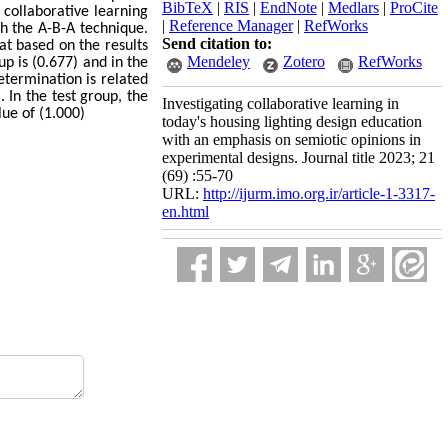
BibTeX
|
RIS
|
EndNote
|
Medlars
|
ProCite
collaborative learning
|
Reference Manager
|
RefWorks
th the A-B-A technique.
Send citation to:
at based on the results
Mendeley
Zotero
RefWorks
p is (0.677) and in the
etermination is related
. In the test group, the
Investigating collaborative learning in
lue of (1.000)
today's housing lighting design education
with an emphasis on semiotic opinions in
experimental designs. Journal title 2023; 21
(69) :55-70
URL:
http://ijurm.imo.org.ir/article-1-3317-
en.html