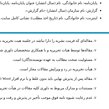
پایان‌نامه: نام خانوادگی، نام (سال انتشار) عنوان پایان‌نامه، پای.
گزارش: نام سازمان (سال انتشار) «نام گزارش».
اینترنت: نام خانوادگی، نام (تاریخ اخذ مطلب): نشانی کامل سایت.
مقاله‌اي كه فرمت نشريه را دارا نباشد در جلسه هيت تحريريه
مقاله‌ها توسط هیات تحريريه و با همکاري متخصصان داوري 
مسئوليت صحت مطالب به عهده نويسنده(گان) است.
هيأت تحريريه در رد و ويرايش مقالات مجاز است.
ft Word
مقاله پس از پذيرش نهايي باید بدون غلط و با نرم افزار
مستندات و مدارک مربوط به داوری کلیه مقالات در هیأت تحریری
عدم رعایت شیوه نامه فوق موجب تأخیر در پذیرش و رفت و بر.