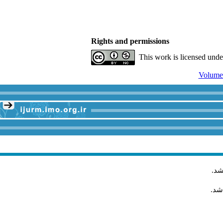
Rights and permissions
This work is licensed und
Volume 
.
شد
اشد