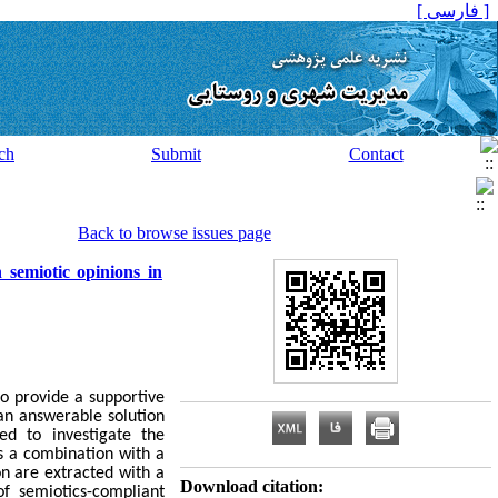
[ فارسی ]
ch
Submit
Contact
Back to browse issues page
 semiotic opinions in
to provide a supportive
 an answerable solution
ed to investigate the
is a combination with a
on are extracted with a
Download citation:
f semiotics-compliant