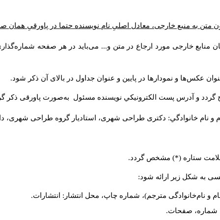
 متن به منبع خارجی، معادل اصلیِ نام نویسنده حتما در پاورقیِ همان ص
ن منابع خارجی مورد ارجاع در متن و... می‌باید در هر صفحه شماره‌گذا
وان عکس‌ها و نمودارها در پایین و عنوان جداول در بالای آن ذکر شود
ج گردد و آدرس پست الكترونيكي نويسنده مسئول به‌صورت پاورقی ذکر گ
م و نام خانوادگي: دکتری طراحی شهری، استادیار گروه
طراحی شهری، دانش).
ا علامت ستاره (*) مشخص گردد
لیسی به شکل زیر ارائه شود
نام و نام‌خانوادگی مترجم)، شماره چاپ، محل انتشار: انتشارات
یه، شماره، صفحات