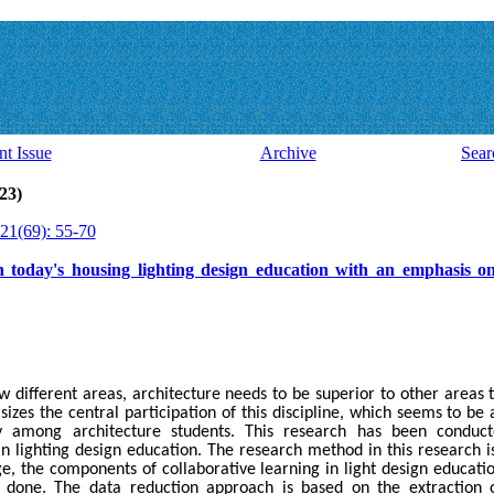
nt Issue
Archive
Sear
23)
21(69): 55-70
in today's housing lighting design education with an emphasis on
 different areas, architecture needs to be superior to other areas 
asizes the central participation of this discipline, which seems to be
y among architecture students. This research has been conduct
 in lighting design education. The research method in this research 
ge, the components of collaborative learning in light design educati
s done. The data reduction approach is based on the extraction o