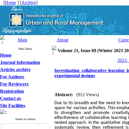
[
Home
] [
Archive
]
Main
About
Curre
Main Menu
Volume 21, Issue 69 (Winter 2023 20
Home
2023, 
Journal Information
Articles archive
Investigating collaborative learning 
experimental designs
For Authors
For Reviewers
Registration
Abstract:
(912 Views)
Contact us
Due to its breadth and the need to know
Site Facilities
space for various activities. This emph
to strengthen and promote creativit
effectiveness of collaborative learning
Search in website
nested approach. In the qualitative sta
systematic review, then refinement i