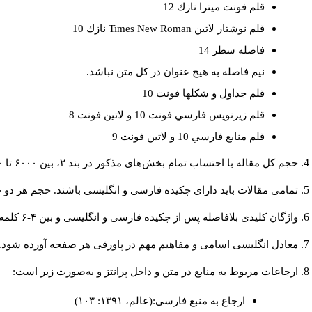
قلم فونت ميترا نازك 12
نازك 10
Times New Roman
قلم نوشتار لاتين
فاصله سطر 14
نيم فاصله به هيچ عنوان در كل متن نباشد.
قلم جداول و شكلها فونت 10
قلم زيرنويس فارسي فونت 10 و لاتين فونت 8
قلم منابع فارسي 10 و لاتين فونت 9
حجم کل مقاله با احتساب تمام بخش‌های مذکور در بند ۲، بین ۶۰۰۰ تا ۸۰۰۰کلمه باشد.
تمامی مقالات باید دارای چکیده فارسی و انگلیسی باشند. حجم هر دو چکیده کمتر از ۲۰۰ و بیشتر.
واژگان کلیدی بلافاصله پس از چکیده فارسی و انگلیسی و بین ۴-۶ کلمه نوشته شود.
معادل انگلیسی اسامی و مفاهیم مهم در پاورقی هر صفحه آورده شود.
ارجاعات مربوط به منابع در متن و داخل پرانتز و به‌صورت زیر است:
ارجاع به منبع فارسی:(عالم، ۱۳۹۱: ۱۰۳)