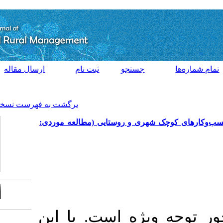
[ English ]
]
Archive
[
جو
ثبت نام
ارسال مقاله
تماس با ما
برگشت به فهرست نسخه ها
 و روستایی (مطالعه موردی
با این
.
ه است
Download citation: