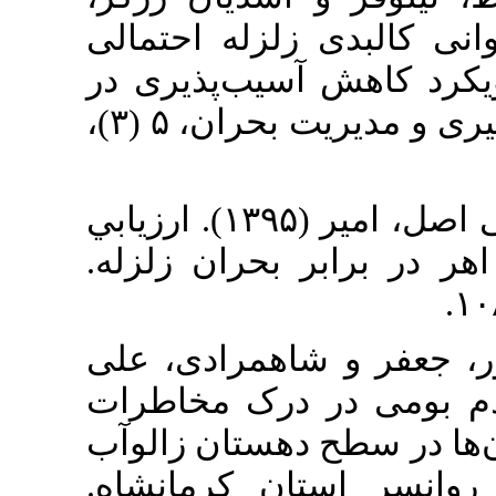
بدی زلزله احتمالی
سیب‌پذیری در
مناطق شهری. دانش پیشگیری و مديريت بحران، ۵ (۳)،
۷. سرور، هوشنگ و کاشانی اصل، امیر (۱۳۹۵). ارزيابي
 بحران زلزله
۸. رادی، علی
(۱۳۹۵). طرات
دهستان زالوآب
ن کرمانشاه