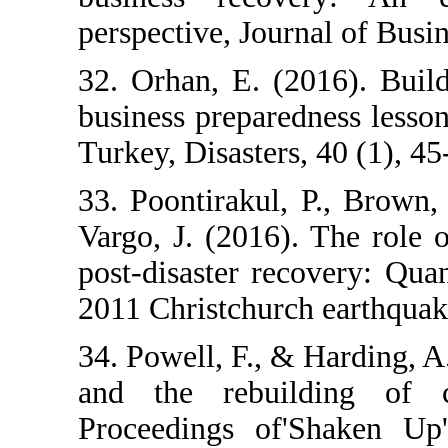
perspective, J
32. Orhan, E.
business prepa
Turkey, Disaste
33. Poontiraku
Vargo, J. (201
post-disaster 
2011 Christchu
34. Powell, F.
and the reb
Proceedings 