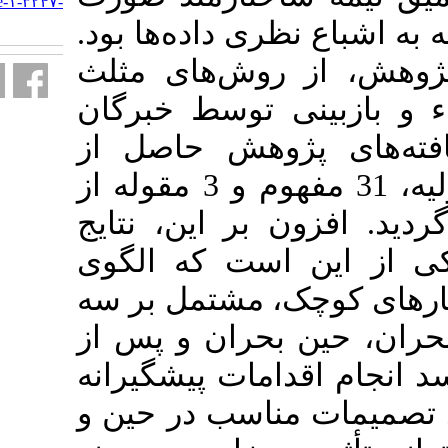
http://ijurm.imo.org.ir/article-۱-۳۲۴۷-
fa.html
ی داده‌ها بود
ش‌های مثلث
توسط خبرگان
وهش حاصل از
، 76 کد اولیه، 31 مفهوم و 3 مقوله از
ر این، نتایج
ت که الگوی
 مشتمل بر سه
حران و پس از
مات پیشگیرانه
اسب در حین و