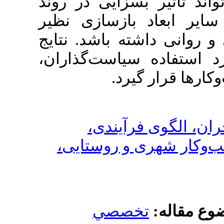
زایی در روند
بازسازی نظیر
ته باشد
. نتایج
یاست‌گذاران
یرد
رآیندی
 و روستایی
صصي