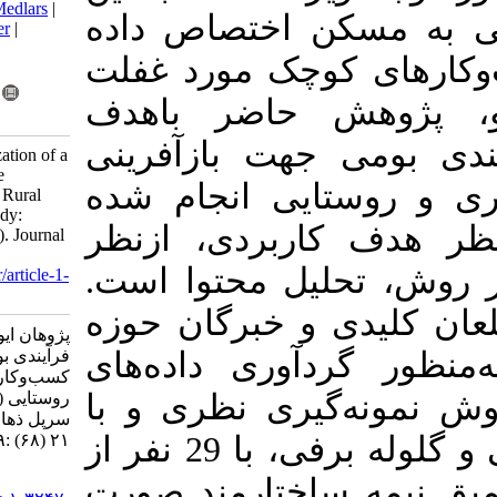
BibTeX
|
RIS
|
EndNote
|
Medlars
|
 اختصاص داده
ProCite
|
Reference Manager
|
RefWorks
چک
مورد غفلت
Send citation to:
Mendeley
Zotero
اضر باهدف
RefWorks
ت بازآفرینی
Pazhouhan A. Conceptualization of a
Local Process Model for the
 انجام شده
Regeneration of Urban and Rural
Small Businesses (Case Study:
ردی، ازنظر
Sarpol-e Zahab Earthquake). Journal
title 2023; 21 (68) :39-55
ل محتوا است
URL:
http://ijurm.imo.org.ir/article-1-
3247-fa.html
 خبرگان حوزه
پژوهان ایوب. مفهوم‌پردازی الگوی
وری داده‌های
فرآیندی بومی جهت بازآفرینی
کسب‌وکارهای کوچک شهری و
ی
نظری و با
روستایی (مطالعه موردی: زلزله
سرپل ذهاب). عنوان نشریه. ۱۴۰۱;
۲۱ (۶۸) :۳۹-۵۵
قضاوتی و گلوله برفی، با 29 نفر از
URL:
ارمند
صورت