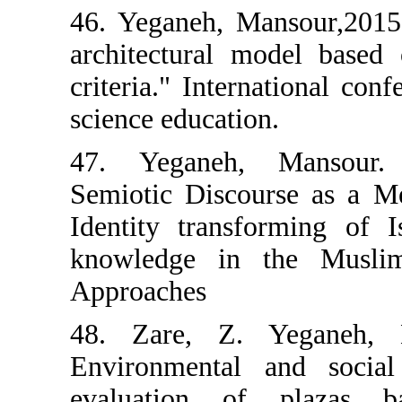
46. Yeganeh, 
architectural
criteria." Int
science educat
47. Yeganeh
Semiotic Disc
Identity tran
knowledge i
Approaches
48. Zare, Z
Environmenta
evaluation 