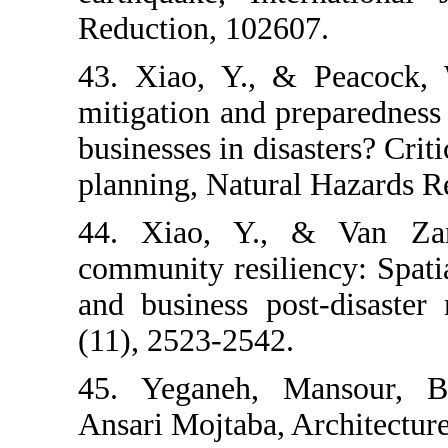
Reduction, 10
43. Xiao, Y.
mitigation and
businesses in d
planning, Natu
44. Xiao, Y.
community resi
and business 
(11), 2523-254
45. Yeganeh
Ansari Mojtaba