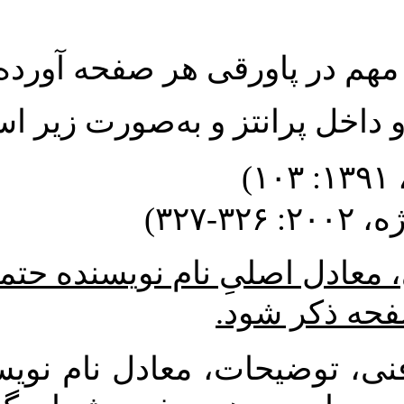
رقی هر صفحه آورده شود
تز و به‌صورت زیر است
* ام نویسنده حتما در پاورقیِ
د
، معادل نام نویسندگان منابع