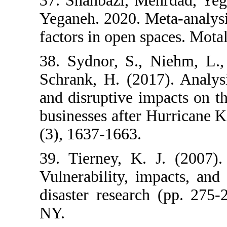
37. Shahbazi,
Yeganeh. 2020.
factors in ope
38. Sydnor, S
Schrank, H. (
and disruptive
businesses aft
(3), 1637-1663
39. Tierney, 
Vulnerability
disaster rese
NY.