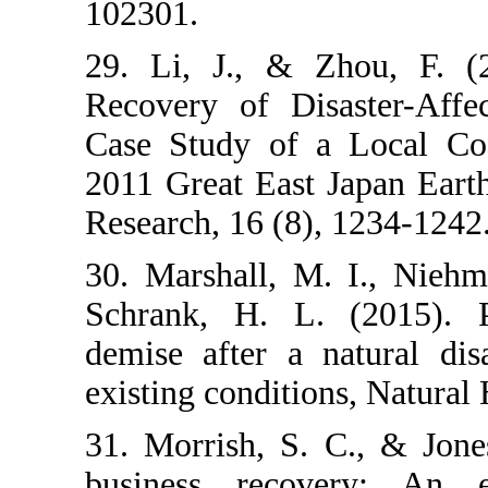
102301.
29. Li, J., 
Recovery of 
Case Study o
2011 Great Eas
Research, 16 (
30. Marshall,
Schrank, H. 
demise after 
existing condi
31. Morrish, S
business rec