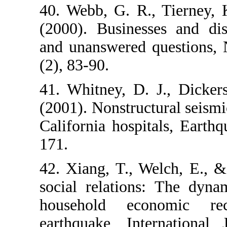
40. Webb, G. 
(2000). Busin
and unanswere
(2), 83-90.
41. Whitney, 
(2001). Nonstr
California hos
171.
42. Xiang, T.
social relati
household 
earthquake, I