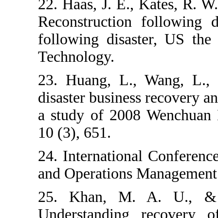
22. Haas, J. E
Reconstructio
following disa
Technology.
23. Huang, L
disaster busin
a study of 20
10 (3), 651.
24. Internatio
and Operatio
25. Khan, M
Understandin