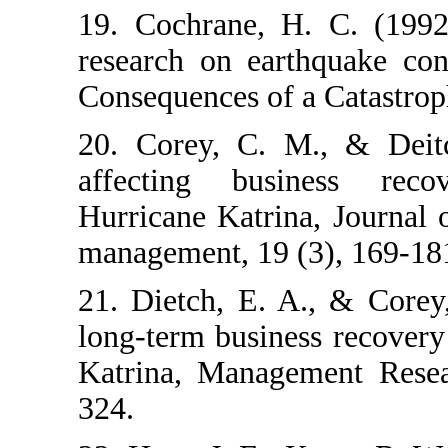
19. Cochrane
research on 
Consequences o
20. Corey, C
affecting b
Hurricane Katr
management, 1
21. Dietch, E
long‐term busi
Katrina, Man
324.