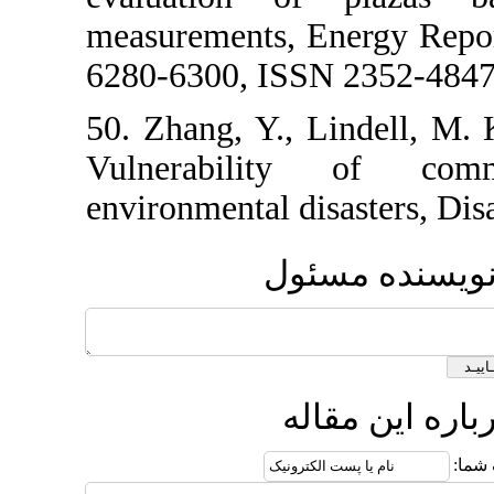
measurements,
6280-6300, IS
50. Zhang, Y.,
Vulnerabil
environmental d
ل