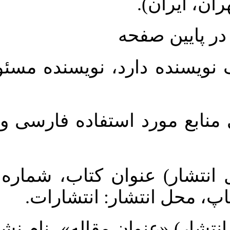
حه
رد، نویسنده مسئول با علامت
 استفاده فارسی و انگلیسی به
وان کتاب، شماره جلد، (نام و
شار: انتشارات
نوان مقاله»، نام نشریه، شماره