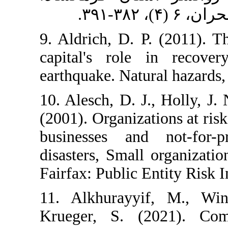
9. Aldrich, D.
capital's r
earthquake. Na
10. Alesch, D.
(2001). Organi
businesses a
disasters, Sma
Fairfax: Public
11. Alkhuray
Krueger, S. 