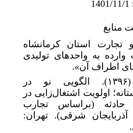
۱. کرمانشاه
(۱۳۹۶). «لیدی
ن
۲. د (۱۳۹۶). الگویی نو در
شتغال‌زایی در
اساس تجارب
شرقی). تهران