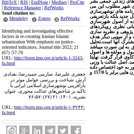
ه های زندگی جمعی بشر
BibTeX
|
RIS
|
EndNote
|
Medlars
|
ProCite
های شهر مطلوب این می
|
Reference Manager
|
RefWorks
برنامه های نوشهرسازی
Send citation to:
سل جدید
بلکه بازتعریفی
Mendeley
Zotero
RefWorks
فاده از اصول شهرسازی
بانی نظری رویکردهای
Identifying and investigating effective
 پژوهی و نظریه سازی
factors in re-creating Iranian Islamic
 و از سویی دیگر هدف
مشترک آنها است.
تحلیل
urbanization With emphasis on justice-
ق به این صورت میباشد
oriented indicators. Journal title 2022; 21
ول و مولفه ها و اصول
(67) :57-76
ی قرار گرفت. نهایتا
URL:
http://ijurm.imo.org.ir/article-1-3243-
اصل عدالت با وزنی
fa.html
حور به خود اختصاص داده
است، اصل سلسله مراتب با 175/0 در اولویت دوم و اصل وحدت و تنوع فضایی و اصل پیوستگی فضایی نیز با وزن هایی برابر با 157/0 و
جعفری علیرضا، صارمی حمیدرضا، بغدادی
آرش. شناخت و بررسی عوامل موثر در
بازآفرینی نوشهرسازی اسلامی ایرانی با
تاکید بر شاخص‌های عدالت محوری. عنوان
نشریه. ۱۴۰۱; ۲۱ (۶۷) :۵۷-۷۶
URL:
http://ijurm.imo.org.ir/article-۱-۳۲۴۳-
fa.html