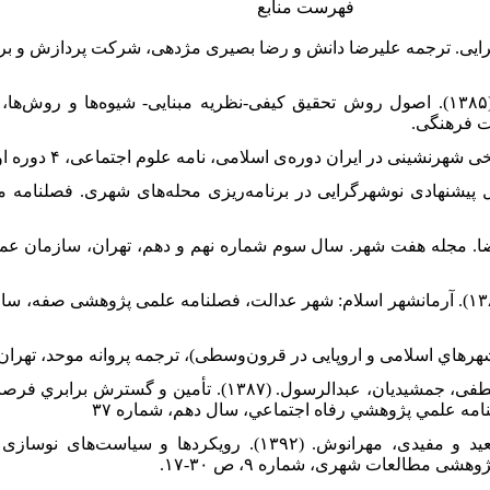
فهرست منابع
۱۳). منشور نوشهرگرایی. ترجمه علیرضا دانش و رضا بصیری مژدهی، شرکت پردازش 
۲. استراس، آنسلم و کوربین، جولیت. (۱۳۸۵). اصول روش تحقیق کیفی-نظریه مبنایی- شیوه‌ها
ت فرهنگی.
ده یزدی، سارا. (۱۳۸۹). اصول پیشنهادی نوشهرگرایی در برنامه‌ریزی محله‌های شهری. ف
۱۳۸۱). عدالت ‌در ‌فضا. مجله‌ هفت‌ شهر. سال ‌سوم ‌شماره ‌نهم‌ و ‌دهم، تهران، سازما
۸. بابادی عکاشه، زهرا، شریف، سیدمصطفی، جمشیدیان، عبدالرسول. (۱۳۸۷
مه علمي پژوهشي رفاه اجتماعي، سال دهم، شماره ۳۷
۹. بحرینی، سیدحسین، ایزدی، محمدسعید و مفیدی، مهرانوش. (۱۳۹۲). رویکر
ی مطالعات شهری، شماره ۹، ص ۳۰-۱۷.