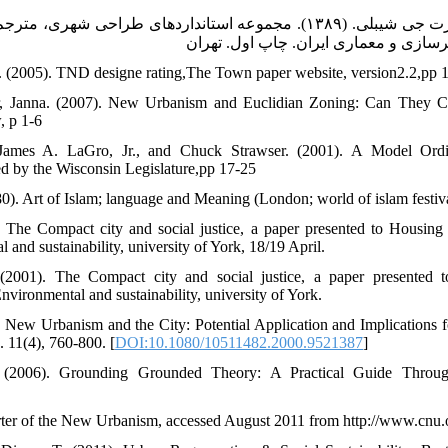
۵۳. واتسون، دونالد، آلن ج.پلاتوس و رابرت جی شیبلی. (۱۳۸۹). مجموعه استانداردهای
سازی و معماری ایران. چاپ اول. تهران
. (2005). TND designe rating,The Town paper website, version2.2,pp 
, Janna. (2007). New Urbanism and Euclidian Zoning: Can They Co-
, p 1-6
ames A. LaGro, Jr., and Chuck Strawser. (2001). A Model Ordin
 by the Wisconsin Legislature,pp 17-25
80). Art of Islam; language and Meaning (London; world of islam festiva
 The Compact city and social justice, a paper presented to Housing 
and sustainability, university of York, 18/19 April.
(2001). The Compact city and social justice, a paper presented t
vironmental and sustainability, university of York.
. New Urbanism and the City: Potential Application and Implications 
 11(4), 760-800. [
DOI:10.1080/10511482.2000.9521387
]
 (2006). Grounding Grounded Theory: A Practical Guide Through
er of the New Urbanism, accessed August 2011 from http://www.cnu.org/