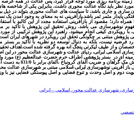
ن زمینه برنامه ریزی مورد توجه قرار گیرد، پس عدالت در همه عرص
 مورد نظر باید نگاه عدالت محوری داشت. بنابراین یکی از شاخصه 
آن ساری و جاری باشد، تا سیاست های عدالت محوری بتواند در ذیل 
گی پایدار مثمر ثمر باشد.بازآفرینی نه به معنای به وجود آمدن یک ن
مراه دارد؛ مقصود از بازآفرینی استفاده مجدد از این کالبد با است
فهوم نوشهرسازی می باشد.
روش تحقیق این پژوهش با تأکید بر م
با رویکردی کیفی انجام میشود. راهبرد این پژوهش ترکیبی از مورد
لی پژوهش مبتنی بر چگونگی تحقق این رویکرد در شهرهای ایران است
 رد فرضیه نیست، بلکه به دنبال توسعه دو نظریه با تأکید بر بستر 
صان و از طیف لیکرتی پنجگ انه بهره گرفته شده است.
اهداف تحقی
سازی اسلامی ایرانی، ردپای عدالت و شهرسازی عدالت محور در این اص
نه ای در بستر پژوهشی اطراف حرم حضرت عبدالعظیم (ع) مورد واکاو
وش مک گراهان و
ضریب آلفای کرونباخ ،آلفای برابر با 831/0 به دست آمد.
تحقق اصول باز آفرینی نوشهرسازی ایرانی-اسلامی مبتنی بر شهرسازی عدالت م
سازی، شهرسازی عدالت محور، اسلامی – ایرانی
خصصي