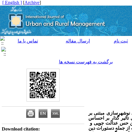
[ English ]
]
Archive
[
ثبت نام
ارسال مقاله
تماس با ما
برگشت به فهرست نسخه ها
نوشهرسازی مبتنی بر
 تاثیر گذار بر احساس
امین حس عدالت جویی و
ز جمله دستورات دین
Download citation: