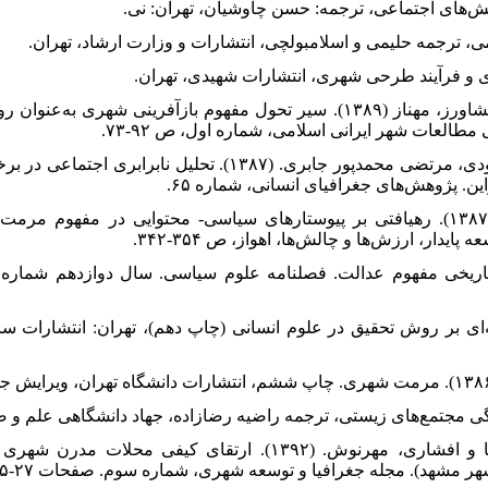
۱۳. پوراحمد، احمد، حبیبی، کیومرث و کشاورز، مهناز (۱۳۸۹). سیر تحول مفهوم بازآفرینی
لعات شهر ایرانی اسلامی، شماره اول، ص ۹۲-۷۳.
۱۴. حاتمی نژاد، حسین، رحمت‌الله فرهودی، مرتضی محمدپور جابری. (۱۳۸۷). ت
 پژوهش‌های جغرافیای انسانی، شماره ۶۵.
۱۵. حاجی پور، خلیل و خلیلی، احمد. (۱۳۸۷). رهیافتی بر پیوستارهای سیاسی- محتوایی در 
دار، ارزش‌ها و چالش‌ها، اهواز، ص ۳۵۴-۳۴۲.
یدر، حمید. (۱۳۸۸). تحول تاریخی مفهوم عدالت. فصلنامه علوم سیاسی. سال دوازدهم
يا، محمدرضا. (۱۳۸۹). مقدمه‌ای بر روش تحقيق در علوم انسانی (چاپ دهم)، تهران: انتش
۲۰. رحیم رهنما، محمد، روشنی، پریسا و افشاری، مهرنوش. (۱۳۹۲). ارتقای ک
ر مشهد). مجله جغرافیا و توسعه شهری، شماره سوم. صفحات ۲۷-۴۵