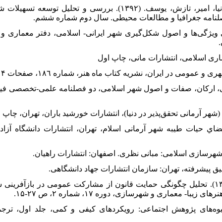
۴۲. مستوفی‌الممالکی، رضا، بسطامی نیا، امیر، تازش، یوسف. (۱۳۹۲). بررسی 
لنامه جغرافیا و مطالعات محیطی. سال دوم شماره ششم.
ن، غلامرضا. (۱۳۹۱). معرفی ویژگی‌ها و اصول شکل‌گیری شهر ایرانی- اسلامی، دفتر 
محمد. (۱۳۹۴). الگو، مبانی، ارکان، صفات و اصول شهر اسلامی، دو فصلنامه علمی-تخص
 محمد. (۱۳۹۵). نظریه فضاي حیات طیبه شهر آرمانی اسلام، تهران، انتشارات دانشگا
۵۱. نوریان، فرشاد و آریانا، اندیشه. (۱۳۹۱). تحلیل چگونگی حمایت قانون از مشارکت عمومی در
- معماری و شهرسازی، دوره ۱۷، شماره ۲، ص ۲۷-۱۵.
ومن، ویلیام لاورنس. (۱۳۹۲). شیوه‌های پژوهش اجتماعی: رویکردهای کیفی و کمی، جلد او