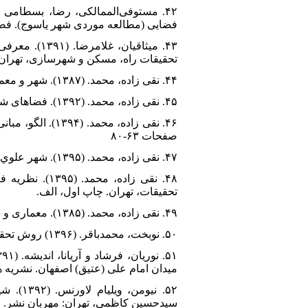
فضایی (مطالعه موردی شهر یاسوج). فص
۴۳. میثاقیا
تحقیقات راه، مسکن و شهرسازی، تهران.
۴۴. نقی زاده، محمد. (۱۳۸۷). شهر و معماری اسلامی، انتشارات مانی، چاپ اول
۴۵. نقی زاده، محمد. (۱۳۹۲). فضاهای شهری و عمومی در ایران، نشریه کتاب ماه هنر، شماره ١۸٦، صفحات ۴ تا ١١.
۴۶. نقی زاده، 
صفحات ۶۳-۸۰
۴۷. نقی زاده، محمد. (۱۳۹۵). شهر علوي (شهر آرمانی تحقق‌پذیر در دنیا)، انتشارات خورشید باران، تهران، چاپ اول، ۱۳۹۵ ب.
۴۸. نقی زاده،
تحقیقات، تهران. چاپ اول، الف.
۴۹. نقی زاده، محمد. (۱۳۸۵). معماری و شهرسازی اسلامی: مبانی نظری. اصفهان: انتشارات راهیان.
۵۰. نوبخت، محمدباقر. (۱۳۹۶) روش تحقیق پیشرفته، تهران: سازمان انتشارات جهاد دانشگاهی.
میدان امام علی (عتیق) اصفهان. نشریه هنرهای زیبا
۵۲. نی
سیدحسین کاظمی، تهران: مهربان نشر.