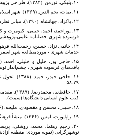
۱۰. بلیکی، نورمن. (۱۳۸۴)، طراحی پژوهش‌های اجتماعی، ترجمه: حسن چاوشیان، تهران: نی.
۱۱. بمات، نجم الدین. (۱۳۶۹). شهر اسلامی، ترجمه حلیمی و اسلامبولچی، انتشارات و وزارت ارشاد، تهران.
۱۲. پاکزاد، جهانشاه. (۱۳۹۰)، مبانی نظری و فرآیند طرحی شهری، انتشارات شهیدی، تهران.
فرسوده شهری. فصلنامه علمی-پژوهشی مطا
خدمات شهری - موردمطالعه شهر اسفراين.
بافت‌های فرسوده شهری، چشم‌انداز توسعه پای
۱۶. حاجی ح
۲۹-۵۸
۱۷. حافظ‌ن
کتب علوم انسانی دانشگا‌‌ه‌ها (سمت).
۱۸. حبیبی، محسن و مقصودی، ملیحه. (۱۳۸۶). مرمت شهری. چاپ ششم، انتشارات دانشگاه تهران، ویرایش جدید.
۱۹. راپاپورت، امس. (۱۳۶۶). منشأ فرهنگی مجتمع‌های زیستی، ترجمه راضیه رضازاده، جهاد دانشگاهی علم و صنعت، تهران.
نوشهرگرایی (نمونه موردی: منطقه آزادشه