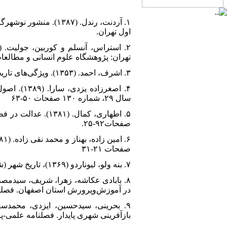
۱. آردنت، رندل. (۸۷
اول تهران.
تهران: پژوهشگاه علوم انسانی و مطالعا
۳. اشرف، احمد. (۱۳۵۳). ویژگی‌های تاریخی شهرنشینی در ایران دوره‌ی اسلامی، نامه علوم اجتماعی، ۴ دوره اول
۴. اصغرزا
سال ۲۹، شماره ۱۳۰ صفحات ۵۰-۶۳
۵. اطهاری، کمال. (
صفحات‌۹۲-۲۵.
صفحات ۲۱-۳۱
۷. بنه ولو، لیوناردو (۱۳۶۹)، تاریخ شهر (شهرهاي اسلامی و اروپایی در قرون‌وسطی)، ترجمه پروانه موحد، تهران، مرکز نشر دانشگاهی
در آموزش‌وپرورش استان اصفهان. فصلنا
بازآفرینی شهری پایدار. فصلنامه علمی-پژوهش