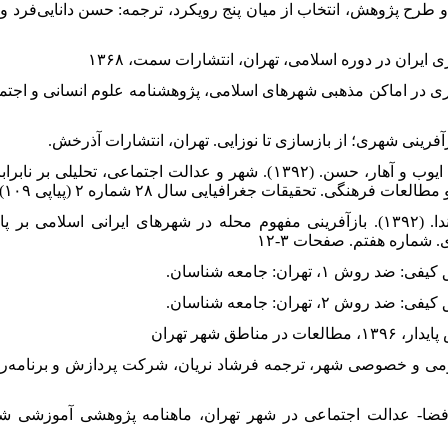
 (۱۳۹۶). پویش کیفی و طرح پژوهش، انتخاب از میان پنج رویکرد، ترجمه: حسن دانایی
اری در اماکن مذهبی شهرهای اسلامی، پژوهشنامه علوم انسانی و اجتم
۳۵. لطفی، صدیقه، منوچهری میاندوآب، ایوب و آهار، حسن. (۱۳۹۲). شهر و عدالت اجتما
رهنگی. تحقیقات جغرافیایی سال ۲۸ شماره ۲ (پیاپی ۱۰۹).
۳۶. لطیفی، غلامرضا و صفری چابک، ندا. (۱۳۹۲). بازآفرینی مفهوم محله در شهرهای ایرانی 
ماره هفتم. صفحات ۳-۱۲
علی. (۱۳۸۷). فضای عمومی و خصوصی شهر، ترجمه فرشاد نریان، شرکت پردازش و برن