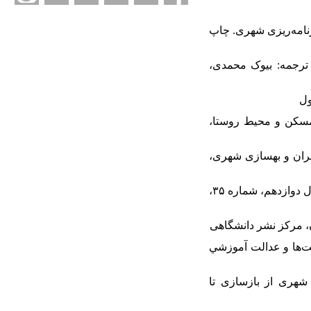
و برنامه‌ریزی شهری. چاپ
 و روش‌ها، ترجمه: بیوک محمدی،
صلنامه مسکن و محیط روستا،
ن‌ عمران ‌و‌ بهسازی‌ شهری،
۶. امین زاده، بهناز و محمد نقی زاده. (۱۳۸۱). آرمانشهر اسلام: شهر عدالت، فصلنامه علمی پژوهشی صفه، سال دوازدهم، شماره ۳۵،
). تأمين و گسترش برابري فرصت‌ها و عدالت آموزشي
دها و سیاست‌های نوسازی شهری از بازسازی تا