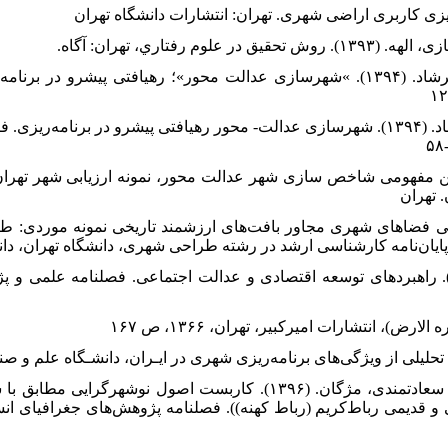
۲۳. سعیدی رضوانی، هادی و نوریان، فرشاد. (۱۳۹۴). »شهرسازی عدالت محور»؛ رهیافتی پی
۲۴. سعیدی رضوانی، هادی، نوریان، فرشاد. (۱۳۹۴). شهرسازی عدالت- محور رهیافتی پیشرو در ب
دی رضوانی، هادی. (۱۳۹۱). تبیین مفهومی شاخص سازی شهر عدالت محور، نمونه ارزیابی شهر
. تهران
شب‌افروز. (۱۳۹۱). بازآفرینی فضاهای شهری مجاور بافت‌های ارزشمند تاریخی نمونه م
 پایان‌نامه کارشناسی ارشد در رشته طراحی شهری، دانشگاه تهران، د
۲. شریف زادگان، محمدحسید. (۱۳۸۶). راهبردهای توسعه اقتصادی و عدالت اجتماعی. فصلنامه 
۳۰. صفوی، سیدعلی، رضایی، محمود و سعادتمندی، مژگان. (۱۳۹۶). کاربست اصول ن