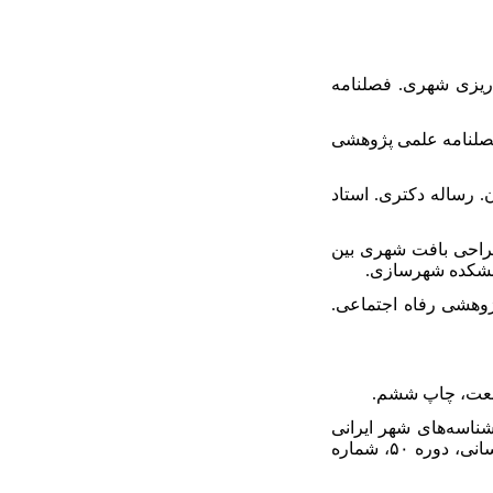
شرو در برنامه‌ریزی شهری. فصلنامه
رنامه‌ریزی. فصلنامه علمی پژوهشی
 تهران. رساله دکتری. استاد
وردی: طراحی بافت شهری بین
انشکده شهرسازی.
علمی و پژوهشی رفاه اجتماعی.
وشهرگرایی مطابق با شناسه‌های شهر ایرانی
اسلامی (مطالعۀ موردی: محلۀ مسکونی و قدیمی رباط‌کریم (رباط کهنه)). فصلنامه پژوهش‌های جغرافیای انسانی، دوره ۵۰، شماره