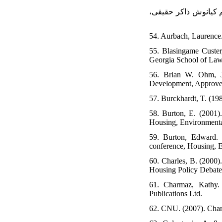
 طراحی شهری، مترجم کیانوش ذاکر حقیقی،
54. Aurbach, Laurence
55. Blasingame Custer
Georgia School of Law
56. Brian W. Ohm, J
Development, Approved
57. Burckhardt, T. (19
58. Burton, E. (2001).
Housing, Environmental 
59. Burton, Edward. 
conference, Housing, En
60. Charles, B. (2000)
Housing Policy Debate.
61. Charmaz, Kathy.
Publications Ltd.
62. CNU. (2007). Chart