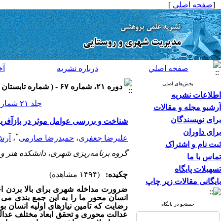
[
صفحه اصلی
]
صفحه اصلي
درباره نشريه
آخ
بخش‌های اصلی
دوره ۲۱، شماره ۶۷ - ( شماره تابستان ۱۴۰۱ ۱۴۰۱ )
اطلاعات نشریه
جلد ۲۱ شماره ۶۷ صفحات ۷۶-۵۷
آرشیو مجله و مقالات
برای نویسندگان
شناخت و بررسی عوامل موثر در بازآفری
برای داوران
*
علیرضا جعفری
،
حمیدرضا صارمی
،
آرش
ثبت نام و اشتراک
گروه برنامه‌ریزی شهری، دانشکده هنر و
تماس با ما
تسهیلات پایگاه
چکیده:
(۱۴۹۴ مشاهده)
بایگانی مقالات زیر چاپ
ضرورت مداخله شهری برای بالا بردن ا
انسان محور ما را به این جمع بندی می ر
جستجو در پایگاه
رضایت که تامین نیازهای اولیه انسان بو
عدالت محوری و تحقق ابعاد مختلف عدا