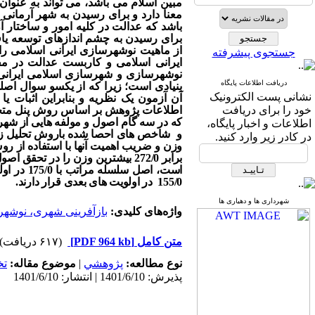
مبین اسلام می باشد، می تواند به عنوا
معنا دارد و برای رسیدن به شهر آرمانی
باشد که عدالت در کلیه امور و ساختار 
برای رسیدن به چشم اندازهای توسعه یافت
از ماهیت نوشهرسازی ایرانی اسلامی را ه
جستجوی پیشرفته
ایرانی اسلامی و کاربست عدالت در م
نوشهرسازی و شهرسازی اسلامی ایرانی، 
دریافت اطلاعات پایگاه
بنیادی است؛ زیرا که از یکسو سوال اص
نشانی پست الکترونیک
آن آزمون یک نظریه و بنابراین اثبات یا
خود را برای دریافت
اطلاعات پژوهش بر اساس روش پنل متخص
که در سه گام اصول و مولفه هایی از شهر
اطلاعات و اخبار پایگاه،
و شاخص های احصا شده باروش تحلیل زمی
در کادر زیر وارد کنید.
وزن و ضریب اهمیت آنها با استفاده از ر
برابر 272/0 بیشترین وزن را در 
155/0 در اولویت های بعدی قرار دارند.
شهرداری ها و دهیاری ها
واژه‌های کلیدی:
بازآفرینی شهری، نوشهر
متن کامل
[PDF 964 kb]
(۶۱۷ دریافت)
نوع مطالعه:
پژوهشي
|
موضوع مقاله:
ت
پذیرش: 1401/6/10 | انتشار: 1401/6/10