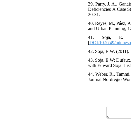
39. Parry, J. A., Gana
Deficiencies-A Case St
20-31.
40. Reyes, M., Páez, A
and Urban Planning, 12
41. Soja, E. (20
[
DOI:10.5749/minneso
42. Soja, E.W. (2011). S
43. Soja, E.W; Dufaux,
with Edward Soja. Justi
44. Weber, R., Tammi, 
Journal Nordregio Work