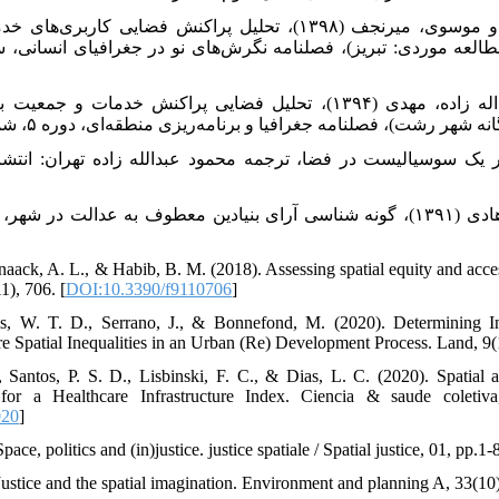
۲۰. کوشانه، روشن؛ عزت پناه، بختیار و موسوی، میرنجف (۱۳۹۸)، تحلیل پراکن
۲۱. مبارکی، امید؛ زینالپور، امید و عبداله زاده، مهدی (۱۳۹۴)، تحلیل فضایی پر
)، فصلنامه جغرافیا و برنامه‌ریزی منطقه‌ای، دوره ۵، شماره ۱۸، ۱۰۹-۱۲۲.
ی (۱۳۹۴)، هانری لوفور یک سوسیالیست در فضا، ترجمه محمود عبدالله زاده تهران:
۲۳. نوریان، فرشاد و سعیدی رضوانی، هادی (۱۳۹۱)، گونه شناسی آرای بنیادین معطوف به 
ack, A. L., & Habib, B. M. (2018). Assessing spatial equity and access
11), 706. [
DOI:10.3390/f9110706
]
es, W. T. D., Serrano, J., & Bonnefond, M. (2020). Determining 
e Spatial Inequalities in an Urban (Re) Development Process. Land, 9(1
, Santos, P. S. D., Lisbinski, F. C., & Dias, L. C. (2020). Spatial
 for a Healthcare Infrastructure Index. Ciencia & saude coletiv
020
]
ace, politics and (in)justice. justice spatiale / Spatial justice, 01, pp
Justice and the spatial imagination. Environment and planning A, 33(10