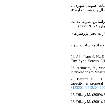
ش فضایی کاربری‌های خدمات عمومی شهری با
استفاده از روش شاخص ویلیامسون (مطالعه موردی: تبریز)، فصلنامه نگرش‌های نو در جغرافیای انسانی، سال یازدهم، شماره ۴،
اکنش خدمات و جمعیت براساس نظریه عدالت
 انتشارات دفتر پژوهش‌های
عدالت در شهر، فصلنامه ساخت شهر،
24. Almohamad, H., Kna
City, Syria. Forests, 9(
25. Achmani, Y., Vri
Interventions to Measur
26. Bezerra, É. C. D.
capacity: a proposal
812320202512.34472
27. Dikeç, M. (2009). Sp
28. Dikeç, M. (2001). 