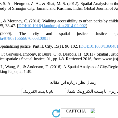
ie, S. A., Nengroo, Z. A., & Bhat, M. S. (2012). Spatial Analysis on t
udy of Srinagar City, Jammu and Kashmir, India. Global Journal of Ar
., & Morency, C. (2014). Walking accessibility to urban parks by child
5, 38-47. [
DOI:10.1016/j.landurbplan.2014.02.002
]
09). The city and spatial justice. Justice spatial
ta/9780816666676.003.0001
]
patializing justice, Part II. City, 15(1), 96-102. [
DOI:10.1080/1360481
 F; Gervais-Lambony, p; Buire, C; & Desbois, H. (2011). Spatial Justic
ce spatiale / Spatial Justice, 01, pp.1-8. Retrieved 2016, from www.jssj
I., Wang, S., & Anderson, T. (2016). A Spatial Analysis of City-Regi
ing Paper, 2, 1-49.
ارسال نظر درباره این مقاله
اربری یا پست الکترونیک شما: