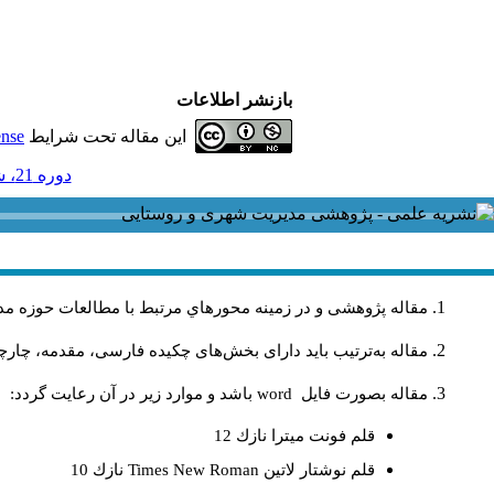
بازنشر اطلاعات
این مقاله تحت شرایط
ense
دوره 21، شماره 66 - ( 3-1401 )
مقاله پژوهشی و در زمینه محورهاي مرتبط با مطالعات حوزه مد
مقاله به‌ترتیب باید دارای بخش‌های چکیده فارسی، مقدمه، چارچو
مقاله بصورت فايل
word
باشد و موارد زير در آن رعايت گردد:
قلم فونت ميترا نازك 12
قلم نوشتار لاتين
Times New Roman
نازك 10