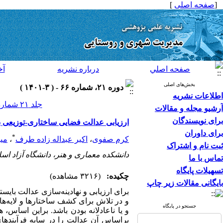
[
صفحه اصلی
]
صفحه اصلي
درباره نشريه
آخ
بخش‌های اصلی
دوره ۲۱، شماره ۶۶ - ( ۳-۱۴۰۱ )
اطلاعات نشریه
جلد ۲۱ شماره ۶۶ صفحات ۶۹-۴۳
آرشیو مجله و مقالات
برای نویسندگان
ارزیابی عدالت فضایی ساختاری-توزیعی ب
برای داوران
*
کرم صفوی
،
اکبر عبداله زاده طرف
،
می
ثبت نام و اشتراک
دانشکده معماری و هنر، دانشگاه آزاد اسل
تماس با ما
تسهیلات پایگاه
چکیده:
(۳۲۱۶ مشاهده)
بایگانی مقالات زیر چاپ
برای ارزیابی و نهادینه‌سازی عدالت بایس
و در تلاش برای کشف ساختارها و لایه‌های 
جستجو در پایگاه
و یا ناعادلانه بودن باشد. براین اساس
براساس آن
عدالت را در سایه فرآیندها