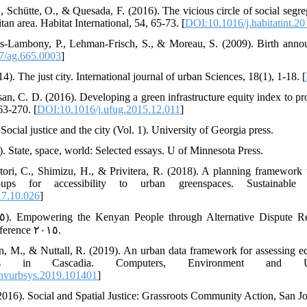
 Schütte, O., & Quesada, F. (2016). The vicious circle of social segre
tan area. Habitat International, 54, 65-73. [
DOI:10.1016/j.habitatint.2
s-Lambony, P., Lehman-Frisch, S., & Moreau, S. (2009). Birth announc
7/ag.665.0003
]
14). The just city. International journal of urban Sciences, 18(1), 1-18. [
an, C. D. (2016). Developing a green infrastructure equity index to p
63-270. [
DOI:10.1016/j.ufug.2015.12.011
]
Social justice and the city (Vol. 1). University of Georgia press.
. State, space, world: Selected essays. U of Minnesota Press.
tori, C., Shimizu, H., & Privitera, R. (2018). A planning framework
roups for accessibility to urban greenspaces. Sustainable
17.10.026
]
Region Centenary Conference ٢٠١٥.
n, M., & Nuttall, R. (2019). An urban data framework for assessing equ
lities in Cascadia. Computers, Environment and
nvurbsys.2019.101401
]
(2016). Social and Spatial Justice: Grassroots Community Action, San 