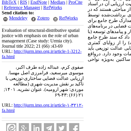
BibTeX
|
RIS
|
EndNote
|
Medlars
|
ProCite
ت ارزیابی آن در اسناد
|
Reference Manager
|
RefWorks
ز مباحثی هستند که در
Send citation to:
اسی سرشماری ۱۳۹۵ و اطلاعات کاربری‌های برداشت‌شده توسط
Mendeley
Zotero
RefWorks
 گردآوری اسناد و مدارک طرح جامع برای
 فضایی در برنامه‌های
Evaluation of structural-distributive spatial
 و پیامدهای توسعه (با
justice with emphasis on the role of urban
ن داد که سند طرح جامع
management (Case study: Urmia city).
 را از زوایای کمتری
Journal title 2022; 21 (66) :43-69
ابی عدالت توزیعی باید
URL:
http://ijurm.imo.org.ir/article-1-3212-
ات وجود دارد. درواقع
fa.html
اکنین به‌ویژه نواحی
صفوی کرم، عبداله زاده طرف اکبر،
موسوی میرسعید، فرامرزی اصل مهسا.
ارزیابی عدالت فضایی ساختاری-توزیعی با
تأکید بر نقش مدیریت شهری (مطالعه
موردی: شهر ارومیه). عنوان نشریه. ۱۴۰۱;
۲۱ (۶۶) :۴۳-۶۹
URL:
http://ijurm.imo.org.ir/article-۱-۳۲۱۲-
fa.html