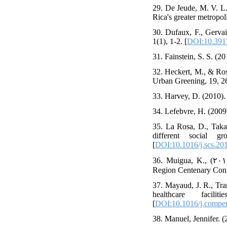
29. De Jeude, M. V. L.,
Rica's greater metropoli
30. Dufaux, F., Gervai
1(1), 1-2. [
DOI:10.391
31. Fainstein, S. S. (20
32. Heckert, M., & Ros
Urban Greening, 19, 2
33. Harvey, D. (2010). 
34. Lefebvre, H. (2009)
35. La Rosa, D., Taka
different social g
[
DOI:10.1016/j.scs.20
36. Muigua, K., (٢٠١٥). Empowering the Kenyan People through Alternative Dispute Resolution Mechanisms. In CIArb Africa
37. Mayaud, J. R., Tra
healthcare faci
[
DOI:10.1016/j.compe
38. Manuel, Jennifer. 