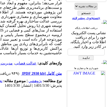
قرار می‌دهد؛ بنابراین، مفهوم و ابعاد عد
و سنت‌های برنامه‌ریزی نظیر طرح‌های جا
جستجوی پیشرفته
بررسی عدالت ساختاری بهره گرفته شده اس
توسعه شهری (با روش تحلیل گفتمان کیفی 
دریافت اطلاعات پایگاه
استفاده از مدل‌های کمی و فضایی در
IS
نشانی پست الکترونیک
ارومیه درمجموع سطح بسیار پایینی و 
خود را برای دریافت
موردتوجه قرار داده است و تعبیر سند 
اطلاعات و اخبار پایگاه،
گفت که نابرابری‌های زیادی بین مناطق 
در کادر زیر وارد کنید.
پراکنش کاربری‌ها و توزیع آن‌ها عادل
حاشیه‌نشین به خدمات بسیار نامناسب می
واژه‌های کلیدی:
عدالت فضایی
،
مدیریت 
شهرداری ها و دهیاری ها
متن کامل
[PDF 2930 kb]
(۹۴۹ دریافت)
نوع مطالعه:
پژوهشي
|
موضوع مقاله:
ت
پذیرش: 1401/3/30 | انتشار: 1401/3/30