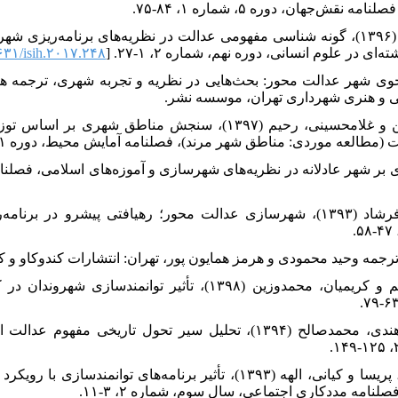
جهان، دوره ۵، شماره ۱، ۸۴-۷۵.
۱۱. داداش پور، هاشم و الوندی پور، نینا (۱۳۹۶)، گونه شناسی مفهومی عدالت در نظریه‌های بر
 در علوم انسانی، دوره نهم، شماره ۲، ۱-۲۷. [
۳۱/isih.۲۰۱۷.۲۴۸
صطفی (۱۳۹۲)، در جستجوی شهر عدالت محور: بحث‌هایی در نظریه و تجربه شهری، تر
ی و هنری شهرداری تهران، موسسه نشر.
۱۳. زمانی، اکبر؛ علیزاده زنوزی، شاهین و غلامحسینی، رحیم (۱۳۹۷)، سنجش م
عه موردی: مناطق شهر مرند)، فصلنامه آمایش محیط، دوره ۱۱، شماره ۴۳، ۱-۲۰.
۱۵. سعیدی رضوانی، هادی و نوریان، فرشاد (۱۳۹۳)، شهرسازی عدالت محور؛ رهیافتی پیش
۱۷. شفیعی، محمود؛ آقایی طوق، مسلم و کریمیان، محمدوزین (۱۳۹۸)، تأثیر 
۱۸. عزیزی، محمدمهدی و شکوهی بیدهندی، محمدصالح (۱۳۹۴)، تحلیل سیر تحول تاری
۱۹. فتایی، مهری؛ سیدی، فرانک؛ فتایی، پریسا و کیانی، الهه (۱۳۹۳)، تأثیر برنامه‌های
نامه مددکاری اجتماعی، سال سوم، شماره ۲، ۳-۱۱.