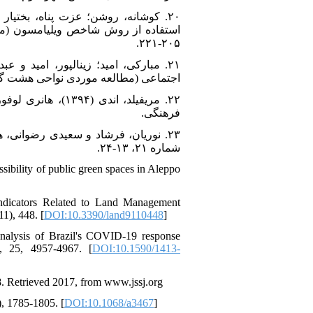
۲۰۵-۲۲۱.
اجتماعی (مطالعه موردی نواحی هشت گانه شهر رشت
۲۲. مریفیلد، اند
فرهنگی.
شماره ۲۱، ۱۳-۲۴.
ibility of public green spaces in Aleppo
Indicators Related to Land Management
1), 448. [
DOI:10.3390/land9110448
]
 analysis of Brazil's COVID-19 response
a, 25, 4957-4967. [
DOI:10.1590/1413-
.1-8. Retrieved 2017, from www.jssj.org
), 1785-1805. [
DOI:10.1068/a3467
]