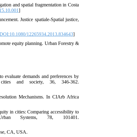
gation and spatial fragmentation in Costa
015.10.001
]
ement. Justice spatiale-Spatial justice,
DOI:10.1080/12265934.2013.834643
]
romote equity planning. Urban Forestry &
 to evaluate demands and preferences by
 cities and society, 36, 346-362.
ity in cities: Comparing accessibility to
 Urban Systems, 78, 101401.
Jose, CA, USA.