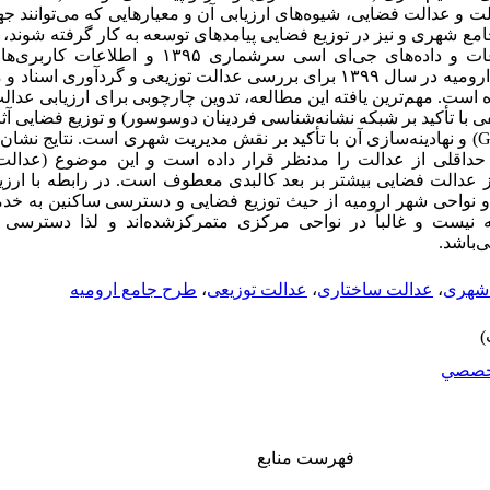
الت و عدالت فضایی، شیوه‌های ارزیابی آن و معیارهایی که می‌توانند جه
مع شهری و نیز در توزیع فضایی پیامدهای توسعه به کار گرفته شوند، ا
این پژوهش موردتوجه هستند. از اطلاعات و داده‌های جی‌ای 
معاونت شهرسازی و معماری شهرداری ارومیه در سال ۱۳۹۹ برای بررسی عدالت توزیعی و
ت. مهم‌ترین یافته این مطالعه، تدوین چارچوبی برای ارزیابی عدالت
با تأکید بر شبکه نشانه‌شناسی فردینان دوسوسور) و توزیع فضایی آثار
G
) و نهادینه‌سازی آن با تأکید بر نقش مدیریت شهری است. نتایج نشا
حداقلی از عدالت را مدنظر قرار داده است و این موضوع (عدالت)
از عدالت فضایی بیشتر بر بعد کالبدی معطوف است
.
در رابطه با ارزی
و نواحی شهر ارومیه از حیث توزیع فضایی و دسترسی ساکنین به خدم
انه نیست و غالباً در نواحی مرکزی متمرکزشده‌اند و لذا دسترسی س
‌باشد.
شهری
،
عدالت ساختاری
،
عدالت توزیعی
،
طرح جامع ارومیه
خصصي
فهرست منابع