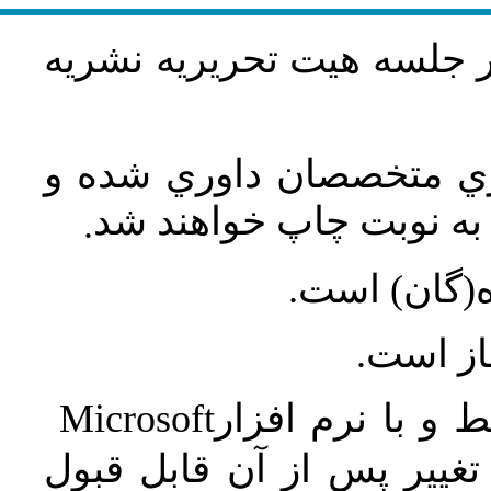
در جلسه هيت تحريريه نشريه
اري متخصصان داوري شده و
ه نوبت چاپ خواهند شد
.
ه(گان) است
جاز است
Microsoft
 و با نرم افزار
غییر پس از آن قابل قبول