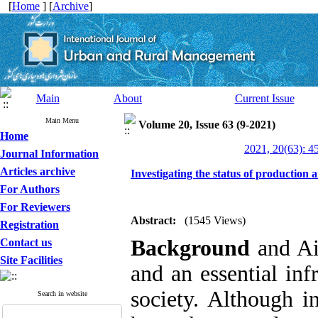
[
Home
] [
Archive
]
Main
About
Current Issue
Main Menu
Volume 20, Issue 63 (9-2021)
Home
2021, 20(63): 4
Journal Information
Articles archive
Investigating the status of production 
For Authors
For Reviewers
Abstract:
(1545 Views)
Registration
Background
and Ai
Contact us
Site Facilities
and an essential inf
society. Although i
Search in website