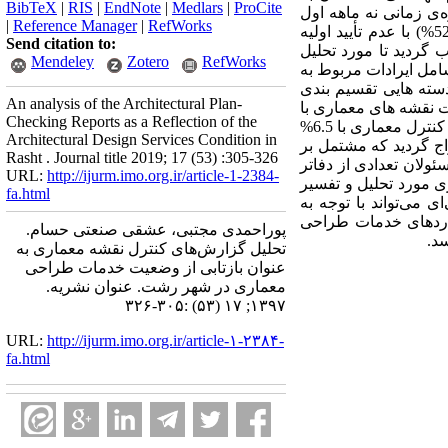
BibTeX
|
RIS
|
EndNote
|
Medlars
|
ProCite
‌ی زمانی نه ماهه اول
|
Reference Manager
|
RefWorks
سال 1396 که شامل 1821 پرونده ساختمانی بوده است، مورد بررسی قرار گرفتند. از این میان 954 پرونده (52%) با عدم تأیید اولیه
Send citation to:
 بین آنها بر اساس فرمول‌ کوکران تعداد 419 پرونده انتخاب گردید تا مورد تحلیل
Mendeley
Zotero
RefWorks
شامل ایرادات مربوط به
دسته هایی تقسیم بندی
An analysis of the Architectural Plan-
ی با فراوانی 49.5%، عدم رعایت مقررات ملی ساختمان با 15%، مغایرت نقشه های معماری با
Checking Reports as a Reflection of the
سازه با 10% و عدم رعایت ضوابط فنی اختصاصی سازمان استان با 7% و ایرادات مبتنی بر تشخیص کارشناس کنترل معماری با 6.5%
Architectural Design Services Condition in
اج گردید که مشتمل بر
Rasht . Journal title 2019; 17 (53) :305-326
ئولان تعدادی از دفاتر
URL:
http://ijurm.imo.org.ir/article-1-2384-
ی مورد تحلیل و تفسیر
fa.html
 می‌تواند با توجه به
داردهای خدمات طراحی
پوراحمدی مجتبی، عشقی صنعتی حسام.
سد.
تحلیل گزارش‌های کنترل نقشه‌ معماری به
عنوان بازتابی از وضعیت خدمات طراحی
معماری در شهر رشت. عنوان نشریه.
۱۳۹۷; ۱۷ (۵۳) :۳۰۵-۳۲۶
URL:
http://ijurm.imo.org.ir/article-۱-۲۳۸۴-
fa.html