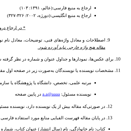
ارجاع به منبع فارسی:(عالم، ۱۳۹۱: ۱۰۳)
ارجاع به منبع انگلیسی:(دورژه، ۲۰۰۲: ۳۲۶-۳۲۷)
* در ارجاع درو
اصطلاحات و معادل واژه‌های فنی، توضیحات، معادل نام نوی
مقاله هیچ واژه خارجی نباید آورده شود.
برای عکس‌ها، نمودارها و جداول عنوان و شماره در نظر گرفته شو
مشخصات نویسنده یا نویسندگان به‌صورت زیر در صفحه اول مقا
مرتبه علمی، تخصص، دانشگاه یا پژوهشگاه یا سازما
a.a@aaaa
نويسنده مسئول:
در پايين صفحه
در صورتی‌که مقاله بیش از یک نویسنده دارد، نویسنده مسئ
در پایان مقاله فهرست الفبایی منابع مورد استفاده فارسی 
کتاب: نام خانوادگی، نام (سال انتشار) عنوان کتاب، شماره ج