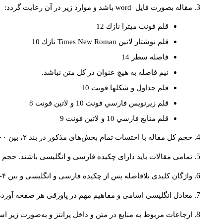
مقاله بصورت فايل
word
باشد و موارد زير در آن رعايت گردد:
قلم فونت ميترا نازك 12
قلم نوشتار لاتين
Times New Roman
نازك 10
فاصله سطر 14
نيم فاصله به هيچ عنوان در كل متن نباشد.
قلم جداول و شكلها فونت 10
قلم زيرنويس فارسي فونت 10 و لاتين فونت 8
قلم منابع فارسي 10 و لاتين فونت 9
حجم کل مقاله با احتساب تمام بخش‌های مذکور در بند ۲، بین ۶۰۰۰ تا ۸۰۰۰کلمه باشد.
تمامی مقالات باید دارای چکیده فارسی و انگلیسی باشند. حجم هر دو چکیده کمتر از ۲۰۰ 
واژگان کلیدی بلافاصله پس از چکیده فارسی و انگلیسی و بین ۴-۶ کلمه نوشته شود.
معادل انگلیسی اسامی و مفاهیم مهم در پاورقی هر صفحه آورده
ارجاعات مربوط به منابع در متن و داخل پرانتز و به‌صورت زیر ا