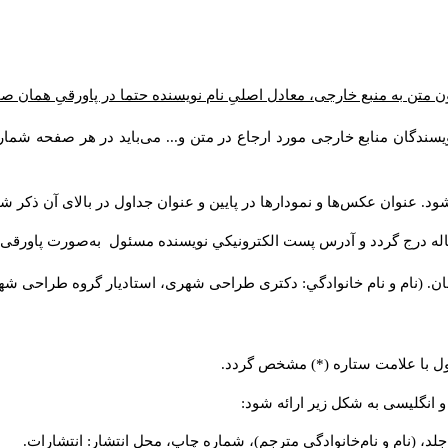
ن متن به منبع خارجی، معادل اصلیِ نام نویسنده حتما در پاورقیِ همان 
سندگان منابع خارجی مورد ارجاع در متن و... می‌باید در هر صفحه شمار
د. عنوان عکس‌ها و نمودارها در پایین و عنوان جداول در بالای آن ذکر شو
له درج گردد و آدرس پست الكترونيكي نويسنده مسئول به‌صورت پاورقی ذ
ن. (نام و نام خانوادگي: دکتری طراحی شهری، استادیار گروه
طراحی شهری،
ول با علامت ستاره (*) مشخص گردد.
و انگلیسی به شکل زیر ارائه شود:
لد، (نام و نام‌خانوادگی مترجم)، شماره چاپ، محل انتشار: انتشارات.