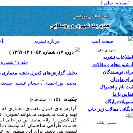
[
صفحه اصلی
]
صفحه اصلي
درباره نشريه
آخ
بخش‌های اصلی
دوره ۱۷، شماره ۵۳ - ( ۱۲-۱۳۹۷ )
اطلاعات نشریه
جلد ۱۷ شماره ۵۳ صفحات ۳۲۶-۳۰۵
آرشیو مجله و مقالات
برای نویسندگان
تحلیل گزارش‌های کنترل نقشه‌ معماری 
برای داوران
*
مجتبی پوراحمدی
،
حسام عشقی صنعتی
ثبت نام و اشتراک
تماس با ما
چکیده:
(۱۰۱۵ مشاهده)
تسهیلات پایگاه
گزارش‌های کنترل نقشه‌ی معماری که 
بایگانی مقالات زیر چاپ
تهیه و ثبت می‌شوند، می‌توانند تصویر
کل کشور را ارائه نمایند. این در حالی
جستجو در پایگاه
خدمات طراحی ساختمان که توسط دفات
نقیصه می باشد. برای این منظور به ع