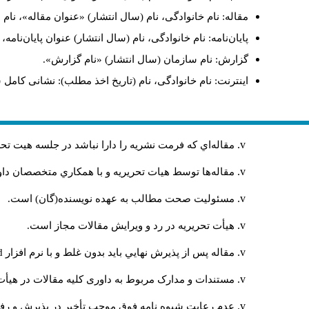
مقاله: نام خانوادگی، نام (سال انتشار) «عنوان مقاله»، نا
پایان‌نامه: نام خانوادگی، نام (سال انتشار) عنوان پایان‌نامه
گزارش: نام سازمان (سال انتشار) «نام گزارش».
اینترنت: نام خانوادگی، نام (تاریخ اخذ مطلب): نشانی کامل 
مقاله‌اي كه فرمت نشريه را دارا نباشد در جلسه هيت ت
مقاله‌ها توسط هیات تحريريه و با همکاري متخصصان د
مسئوليت صحت مطالب به عهده نويسنده(گان) است.
هيأت تحريريه در رد و ويرايش مقالات مجاز است.
مقاله پس از پذيرش نهايي باید بدون غلط و با نرم افزار
rd
مستندات و مدارک مربوط به داوری کلیه مقالات در هیأت 
عدم رعایت شیوه نامه فوق موجب تأخیر در پذیرش و رفت 