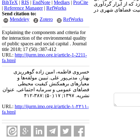
BibTeX
|
RIS
|
EndNote
|
Medlars
|
ProCite
 که از ابزار گردآوری
|
Reference Manager
|
RefWorks
 کیفیت فضاهای شهری در
Send citation to:
Mendeley
Zotero
RefWorks
Explaining the components and criteria for
the interaction of the environmental quality
of public spaces and social capital . Journal
title 2018; 17 (50) :387-412
URL:
http://ijurm.imo.org.ir/article-1-2211-
fa.html
خسروی فاطمه، امین زاده گوهرریزی
بهناز، مدنی‌پور علی. تبیین مولفه‌ها و
معیارهای برهمکنش کیفیت محیطی
فضاهای عمومی و سرمایه اجتماعی. عنوان
نشریه. ۱۳۹۷; ۱۷ (۵۰) :۳۸۷-۴۱۲
URL:
http://ijurm.imo.org.ir/article-۱-۲۲۱۱-
fa.html