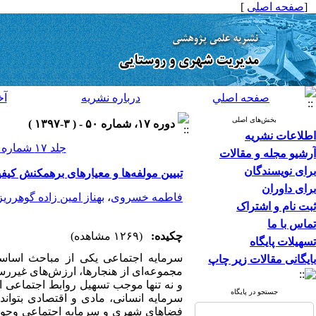
[
صفحه اصلی
]
صفحه اصلي
درباره نشريه
آخ
بخش‌های اصلی
دوره ۱۷، شماره ۵۰ - ( ۳-۱۳۹۷ )
اطلاعات نشریه
جلد ۱۷ شماره ۵۰ صفحات ۴۱۲-۳۸۷
آرشیو مجله و مقالات
برای نویسندگان
تبیین مولفه‌ها و معیارهای برهمکنش ک
برای داوران
فاطمه خسروی
،
بهناز امین زاده گوهرری
ثبت نام و اشتراک
تماس با ما
چکیده:
(۱۲۶۹ مشاهده)
تسهیلات پایگاه
سرمایه اجتماعی یکی از مباحث اساسی
بایگانی مقالات زیر چاپ
مجموعه‌ای از هنجارها، ارزش‌های غیررس
و نه تنها موجب تسهیل روابط اجتماعی ا
جستجو در پایگاه
سرمایه انسانی، مادی و اقتصادی بتواند
فضاهای شهری و سرمایه اجتماعی وجود د