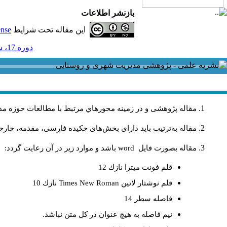
بازنشر اطلاعات
این مقاله تحت شرایط
ense
دوره 17، شماره 50 - ( 3-1397 )
مقاله پژوهشی و در زمینه محورهاي مرتبط با مطالعات حوزه مد
مقاله به‌ترتیب باید دارای بخش‌های چکیده فارسی، مقدمه، چارچو
مقاله بصورت فايل
word
باشد و موارد زير در آن رعايت گردد:
قلم فونت ميترا نازك 12
قلم نوشتار لاتين
Times New Roman
نازك 10
فاصله سطر 14
نيم فاصله به هيچ عنوان در كل متن نباشد.