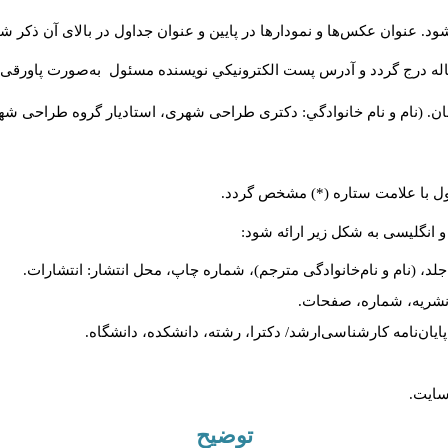
د. عنوان عکس‌ها و نمودارها در پایین و عنوان جداول در بالای آن ذکر شو
له درج گردد و آدرس پست الكترونيكي نويسنده مسئول به‌صورت پاورقی ذ
ن. (نام و نام خانوادگي: دکتری طراحی شهری، استادیار گروه
طراحی شهری،
ول با علامت ستاره (*) مشخص گردد.
و انگلیسی به شکل زیر ارائه شود:
لد، (نام و نام‌خانوادگی مترجم)، شماره چاپ، محل انتشار: انتشارات.
م نشریه، شماره، صفحات.
، پایان‌نامه کارشناسی‌ارشد/ دکترا، رشته، دانشکده، دانشگاه.
سایت.
توضیح