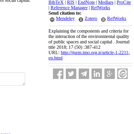
f social capital.
BibTeX
|
RIS
|
EndNote
|
Medlars
|
ProCite
|
Reference Manager
|
RefWorks
Send citation to:
Mendeley
Zotero
RefWorks
Explaining the components and criteria for
the interaction of the environmental quality
of public spaces and social capital . Journal
title 2018; 17 (50) :387-412
URL:
http://ijurm.imo.org.ir/article-1-2211-
en.html