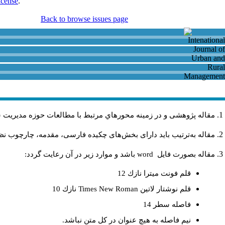
icense
.
Back to browse issues page
مقاله پژوهشی و در زمینه محورهاي مرتبط با مطالعات حوزه مديريت 
مقاله به‌ترتیب باید دارای بخش‌های چکیده فارسی، مقدمه، چارچوب نظری
مقاله بصورت فايل
word
باشد و موارد زير در آن رعايت گردد:
قلم فونت ميترا نازك 12
قلم نوشتار لاتين
Times New Roman
نازك 10
فاصله سطر 14
نيم فاصله به هيچ عنوان در كل متن نباشد.