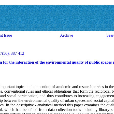
nt Issue
Archive
Sear
7(50): 387-412
 for the interaction of the environmental quality of public spaces a
 important topics in the attention of academic and research circles in th
s, conventional rules and ethical obligations that form the reciprocal b
and social participation, and thus contributes to increasing engagemen
ship between the environmental quality of urban spaces and social capital
ces. In the descriptive - analytical method this paper examines the qua
tal, which has benefited from data collection tools including library