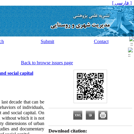
[ فارسی ]
ch
Submit
Contact
Back to browse issues page
nd social capital
e last decade that can be
ehaviors of individuals,
t and social capital. On
 without which it is not
lity dimensions of urban
 studies and documentary
Download citation: