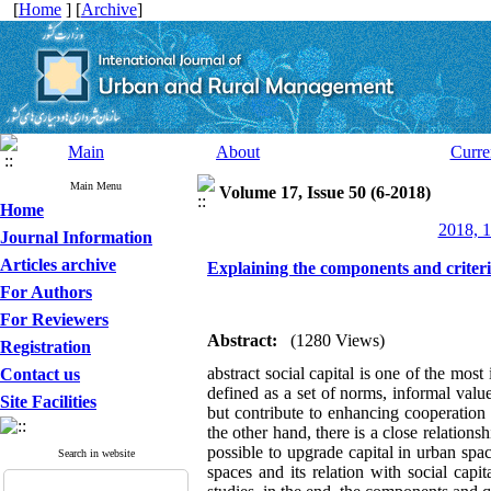
[
Home
] [
Archive
]
Main
About
Curre
Main Menu
Volume 17, Issue 50 (6-2018)
Home
2018, 1
Journal Information
Articles archive
Explaining the components and criteria
For Authors
For Reviewers
Abstract:
(1280 Views)
Registration
abstract social capital is one of the most
Contact us
defined as a set of norms, informal value
Site Facilities
but contribute to enhancing cooperation 
the other hand, there is a close relation
possible to upgrade capital in urban spa
Search in website
spaces and its relation with social capi