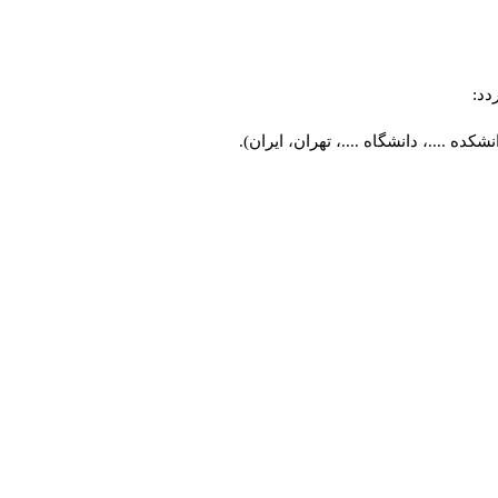
دد:
ه ....، دانشگاه ....، تهران، ایران).