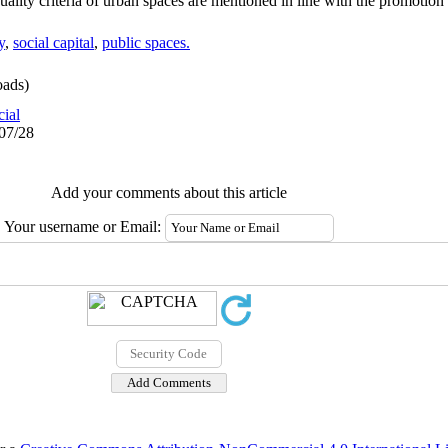
ality criteria of urban spaces are mentioned in line with the promotion o
y
,
social capital
,
public spaces.
ads)
cial
/07/28
Add your comments about this article
Your username or Email: