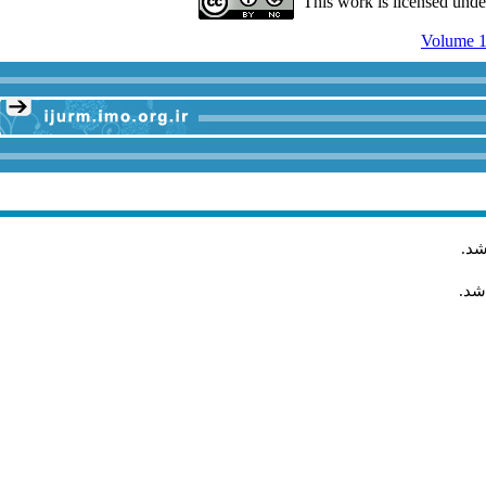
This work is licensed und
Volume 1
شد
.
شد.