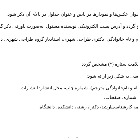
ان عکس‌ها و نمودارها در پایین و عنوان جداول در بالای آن ذکر شود.
 گردد و آدرس پست الكترونيكي نويسنده مسئول به‌صورت پاورقی ذکر گر
م و نام خانوادگي: دکتری طراحی شهری، استادیار گروه
طراحی شهری، دانشکد
 علامت ستاره (*) مشخص گردد.
یسی به شکل زیر ارائه شود:
ام و نام‌خانوادگی مترجم)، شماره چاپ، محل انتشار: انتشارات.
ه، شماره، صفحات.
ن‌نامه کارشناسی‌ارشد/ دکترا، رشته، دانشکده، دانشگاه.