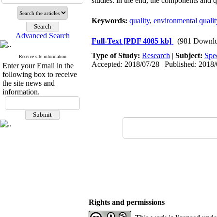
studies. in the end, the components and qu
Keywords:
quality
,
environmental qualit
Advanced Search
Full-Text
[PDF 4085 kb]
(981 Downlo
Type of Study:
Research
|
Subject:
Spe
Receive site information
Accepted: 2018/07/28 | Published: 2018
Enter your Email in the
following box to receive
the site news and
information.
Rights and permissions