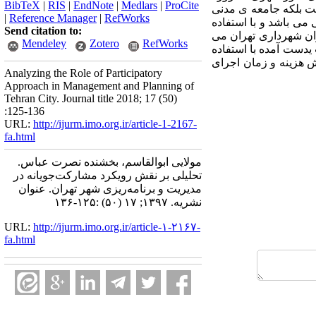
BibTeX
|
RIS
|
EndNote
|
Medlars
|
ProCite
لت بلکه جامعه ی مدنی
|
Reference Manager
|
RefWorks
ی باشد و با استفاده
Send citation to:
ان شهرداری تهران می
Mendeley
Zotero
RefWorks
یدست آمده با استفاده
 هزینه و زمان اجرای
Analyzing the Role of Participatory
Approach in Management and Planning of
Tehran City. Journal title 2018; 17 (50)
:125-136
URL:
http://ijurm.imo.org.ir/article-1-2167-
fa.html
مولایی ابوالقاسم، بخشنده نصرت عباس.
تحلیلی بر نقش رویکرد مشارکت‌جویانه در
مدیریت و برنامه‌ریزی شهر تهران. عنوان
نشریه. ۱۳۹۷; ۱۷ (۵۰) :۱۲۵-۱۳۶
URL:
http://ijurm.imo.org.ir/article-۱-۲۱۶۷-
fa.html