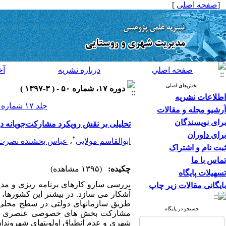
[
صفحه اصلی
]
صفحه اصلي
درباره نشريه
آخ
بخش‌های اصلی
دوره ۱۷، شماره ۵۰ - ( ۳-۱۳۹۷ )
اطلاعات نشریه
جلد ۱۷ شماره ۵۰ صفحات ۱۳۶-۱۲۵
آرشیو مجله و مقالات
برای نویسندگان
تحلیلی بر نقش رویکرد مشارکت‌جویانه در
برای داوران
*
ابوالقاسم مولایی
،
عباس بخشنده نصرت
ثبت نام و اشتراک
تماس با ما
چکیده:
(۱۳۹۵ مشاهده)
تسهیلات پایگاه
بررسی سازو کارهای برنامه ریزی و مد
بایگانی مقالات زیر چاپ
آشکار می سازد. در بیشتر این کشورها
طریق سازمانهای دولتی در سطح محلی و
جستجو در پایگاه
مشارکت بخش های خصوصی عنصری حیاتی 
شهری و عدم انطباق اولویتهای شهروندان