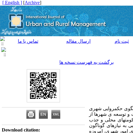
[ English ]
]
Archive
[
ثبت نام
ارسال مقاله
تماس با ما
برگشت به فهرست نسخه ها
الگوی حکمروایی شهری
 و توسعه ی شهرها از
حکومتهای محلی و جذب
به نیازهای گوناگون
Download citation:
 ی امور شهری، امروزه