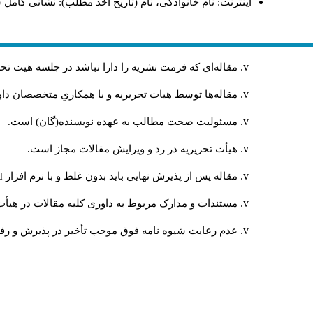
اینترنت: نام خانوادگی، نام (تاریخ اخذ مطلب): نشانی کامل 
مقاله‌اي كه فرمت نشريه را دارا نباشد در جلسه هيت ت
مقاله‌ها توسط هیات تحريريه و با همکاري متخصصان د
مسئوليت صحت مطالب به عهده نويسنده(گان) است.
هيأت تحريريه در رد و ويرايش مقالات مجاز است.
مقاله پس از پذيرش نهايي باید بدون غلط و با نرم افزار
rd
مستندات و مدارک مربوط به داوری کلیه مقالات در هیأت 
عدم رعایت شیوه نامه فوق موجب تأخیر در پذیرش و رفت 