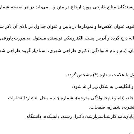
سندگان منابع خارجی مورد ارجاع در متن و... می‌باید در هر صفحه شمار
د. عنوان عکس‌ها و نمودارها در پایین و عنوان جداول در بالای آن ذکر شو
له درج گردد و آدرس پست الكترونيكي نويسنده مسئول به‌صورت پاورقی ذ
ن. (نام و نام خانوادگي: دکتری طراحی شهری، استادیار گروه
طراحی شهری،
ول با علامت ستاره (*) مشخص گردد.
و انگلیسی به شکل زیر ارائه شود:
لد، (نام و نام‌خانوادگی مترجم)، شماره چاپ، محل انتشار: انتشارات.
م نشریه، شماره، صفحات.
، پایان‌نامه کارشناسی‌ارشد/ دکترا، رشته، دانشکده، دانشگاه.