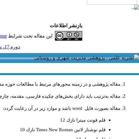
بازنشر اطلاعات
این مقاله تحت شرایط
ense
دوره 17، شماره 50 - ( 3-1397 )
مقاله پژوهشی و در زمینه محورهاي مرتبط با مطالعات حوزه مد
مقاله به‌ترتیب باید دارای بخش‌های چکیده فارسی، مقدمه، چارچو
مقاله بصورت فايل
word
باشد و موارد زير در آن رعايت گردد:
قلم فونت ميترا نازك 12
قلم نوشتار لاتين
Times New Roman
نازك 10