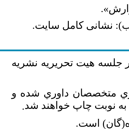
گزارش
طلب): نشانی کامل سایت
در جلسه هيت تحريريه نشريه
اري متخصصان داوري شده و
ه نوبت چاپ خواهند شد
.
ه(گان) است