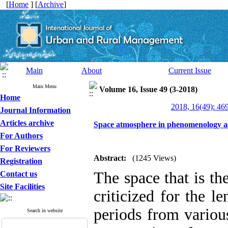
[
Home
] [
Archive
]
Main
About
Current Issue
Main Menu
Volume 16, Issue 49 (3-2018)
Home
2018, 16(49): 46
Journal Information
Articles archive
Space atmosphere in phenomenology as
For Authors
For Reviewers
Abstract:
(1245 Views)
Registration
The space that is th
Contact us
Site Facilities
criticized for the l
periods from variou
Search in website