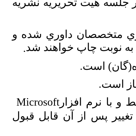
در جلسه هيت تحريريه نشريه
اري متخصصان داوري شده و
ه نوبت چاپ خواهند شد
.
ه(گان) است
جاز است
Microsoft
 و با نرم افزار
غییر پس از آن قابل قبول