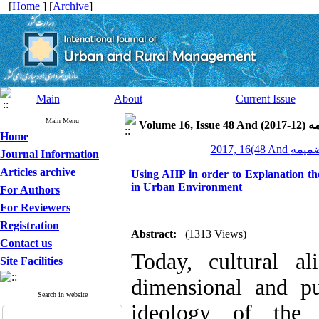
[
Home
] [
Archive
]
Main
About
Current Issue
Main Menu
Volume 16, Issue 
Home
Journal Information
Articles archive
Using AHP in order to Explanation the
in Urban Environment
For Authors
For Reviewers
Registration
Abstract:
(1313 Views)
Contact us
Today, cultural a
Site Facilities
dimensional and pu
Search in website
ideology of the