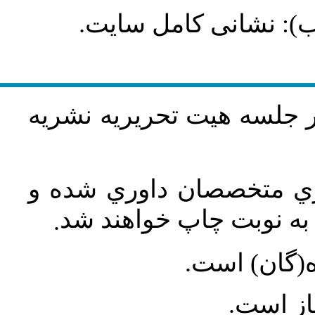
طلب): نشانی کامل سایت
در جلسه هيت تحريريه نشريه
اري متخصصان داوري شده و
ه نوبت چاپ خواهند شد
.
ه(گان) است
جاز است