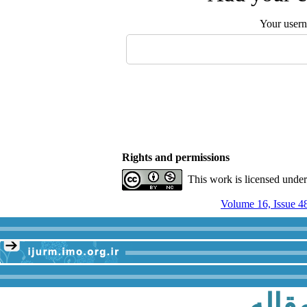
Your user
Rights and permissions
This work is licensed unde
قاله