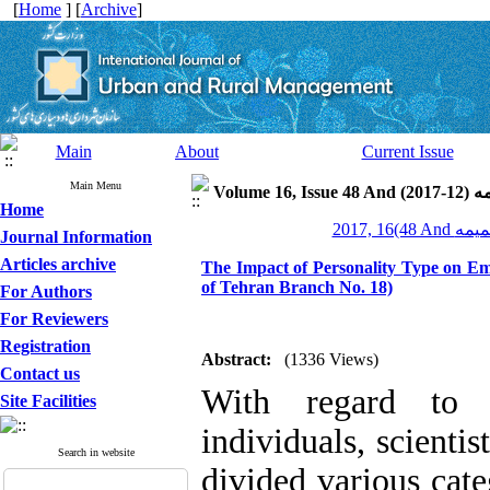
[
Home
] [
Archive
]
Main
About
Current Issue
Main Menu
Volume 16, Issue 
Home
Journal Information
Articles archive
The Impact of Personality Type on Em
of Tehran Branch No. 18)
For Authors
For Reviewers
Registration
Abstract:
(1336 Views)
Contact us
With regard to t
Site Facilities
individuals, scienti
Search in website
divided various cat