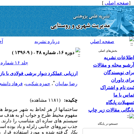
[
صفحه اصلی
]
صفحه اصلي
درباره نشريه
آخ
بخش‌های اصلی
دوره ۱۶، شماره ۴۸ - ( ۹-۱۳۹۶ )
اطلاعات نشریه
جلد ۱۶ شماره ۴۸ صفحات ۳۱۴-۳۰۵
آرشیو مجله و مقالات
برای نویسندگان
ارزیابی عملکرد دیوار برشی فولادی با ب
برای داوران
*
رضا بمانیان
،
حمزه شکیب
،
فرهاد دانشج
ثبت نام و اشتراک
تماس با ما
چکیده:
(۱۱۸۱ مشاهده)
تسهیلات پایگاه
ساختمانها از هر لحاظ به شهر مربوط هس
بایگانی مقالات زیر چاپ
مفهوم محیط طرح و جواب او به هدف ساختم
سیستم های سازه ای متناسب را دارند. 
جستجو در پایگاه
جذب نیروهای جانبی زلزله و باد بوده اس
بکار گرفته شده و مورد استفاده قرار م