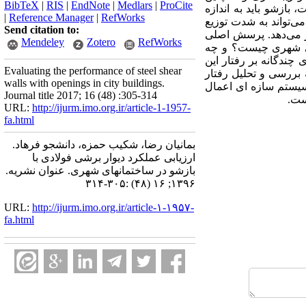
BibTeX
|
RIS
|
EndNote
|
Medlars
|
ProCite
بازشو باید به اندازه
|
Reference Manager
|
RefWorks
ی‌تواند به شدت توزیع
Send citation to:
ر می‌دهد. پرسش اصلی
Mendeley
Zotero
RefWorks
های شهری چیست؟ و چه
چندگانه بر رفتار این
Evaluating the performance of steel shear
 بررسی و تحلیل رفتار
walls with openings in city buildings.
نتخاب و به این نوع سیستم سازه ای اعمال
Journal title 2017; 16 (48) :305-314
ست.
URL:
http://ijurm.imo.org.ir/article-1-1957-
fa.html
بمانیان رضا، شکیب حمزه، دانشجو فرهاد.
ارزیابی عملکرد دیوار برشی فولادی با
بازشو در ساختمانهای شهری. عنوان نشریه.
۱۳۹۶; ۱۶ (۴۸) :۳۰۵-۳۱۴
URL:
http://ijurm.imo.org.ir/article-۱-۱۹۵۷-
fa.html