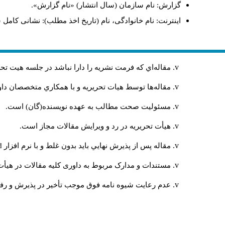
گزارش: نام سازمان (سال انتشار) «نام گزارش».
اینترنت: نام خانوادگی، نام (تاریخ اخذ مطلب): نشانی کامل 
مقاله‌اي كه فرمت نشريه را دارا نباشد در جلسه هيت ت
مقاله‌ها توسط هیات تحريريه و با همکاري متخصصان د
مسئوليت صحت مطالب به عهده نويسنده(گان) است.
هيأت تحريريه در رد و ويرايش مقالات مجاز است.
مقاله پس از پذيرش نهايي باید بدون غلط و با نرم افزار
rd
مستندات و مدارک مربوط به داوری کلیه مقالات در هیأت 
عدم رعایت شیوه نامه فوق موجب تأخیر در پذیرش و رفت 