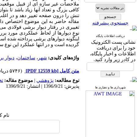
ملاحضات غیر سازه ای از قبیل موقعیت و
کافی بزرگ و تعداد آنها زیاد باشد تا بتو
تنش را درون صفحه تغییر دهد و در اغل
مقاله حاضر به این موضوع اختصاص دار
جستجوی پیشرفته
تغییری در رفتار دیوار برشی فولادی می 
نوع دیوارها از لحاظ عملکردی مورد برر
دریافت اطلاعات پایگاه
نشانی پست الکترونیک
گردیده است و در انتها عملکرد این نوع 
خود را برای دریافت
اطلاعات و اخبار پایگاه،
واژه‌های کلیدی:
شهر
،
ساختمان
،
دیوار ب
در کادر زیر وارد کنید.
متن کامل
[PDF 12559 kb]
(۵۷۴۶ دریافت)
نوع مطالعه:
پژوهشي
|
موضوع مقاله:
ت
پذیرش: 1396/9/21 | انتشار: 1396/9/21
شهرداری ها و دهیاری ها
نام ک