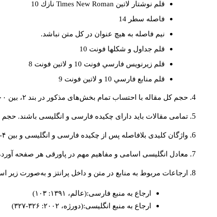
قلم نوشتار لاتين
Times New Roman
نازك 10
فاصله سطر 14
نيم فاصله به هيچ عنوان در كل متن نباشد.
قلم جداول و شكلها فونت 10
قلم زيرنويس فارسي فونت 10 و لاتين فونت 8
قلم منابع فارسي 10 و لاتين فونت 9
حجم کل مقاله با احتساب تمام بخش‌های مذکور در بند ۲، بین ۶۰۰۰ تا ۸۰۰۰کلمه باشد.
تمامی مقالات باید دارای چکیده فارسی و انگلیسی باشند. حجم هر دو چکیده کمتر از ۲۰۰ 
واژگان کلیدی بلافاصله پس از چکیده فارسی و انگلیسی و بین ۴-۶ کلمه نوشته شود.
معادل انگلیسی اسامی و مفاهیم مهم در پاورقی هر صفحه آورده
ارجاعات مربوط به منابع در متن و داخل پرانتز و به‌صورت زیر ا
ارجاع به منبع فارسی:(عالم، ۱۳۹۱: ۱۰۳)
ارجاع به منبع انگلیسی:(دورژه، ۲۰۰۲: ۳۲۶-۳۲۷)