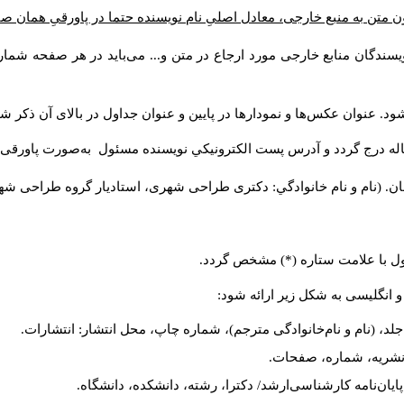
ن متن به منبع خارجی، معادل اصلیِ نام نویسنده حتما در پاورقیِ همان 
سندگان منابع خارجی مورد ارجاع در متن و... می‌باید در هر صفحه شمار
د. عنوان عکس‌ها و نمودارها در پایین و عنوان جداول در بالای آن ذکر شو
له درج گردد و آدرس پست الكترونيكي نويسنده مسئول به‌صورت پاورقی ذ
ن. (نام و نام خانوادگي: دکتری طراحی شهری، استادیار گروه
طراحی شهری،
ول با علامت ستاره (*) مشخص گردد.
و انگلیسی به شکل زیر ارائه شود:
لد، (نام و نام‌خانوادگی مترجم)، شماره چاپ، محل انتشار: انتشارات.
م نشریه، شماره، صفحات.
، پایان‌نامه کارشناسی‌ارشد/ دکترا، رشته، دانشکده، دانشگاه.