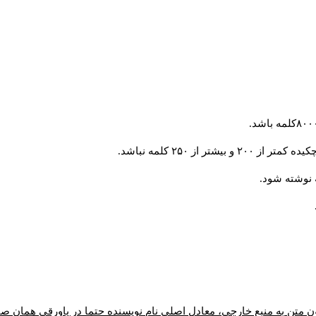
از ۲۵۰ کلمه نباشد.
ن متن به منبع خارجی، معادل اصلیِ نام نویسنده حتما در پاورقیِ همان 