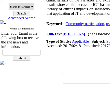
characteristics of the variables and ext
results showed that access to ICT has an 
literacy of citizens impacts on satisfacti
that application of IT and development of i
Advanced Search
Keywords:
Community participation
,
us
Receive site information
Enter your Email in the
Full-Text
[PDF 505 kb]
(732 Downloa
following box to receive
Type of Study:
Applicable
|
Subject:
Sp
the site news and
Accepted: 2017/02/18 | Published: 2017
information.