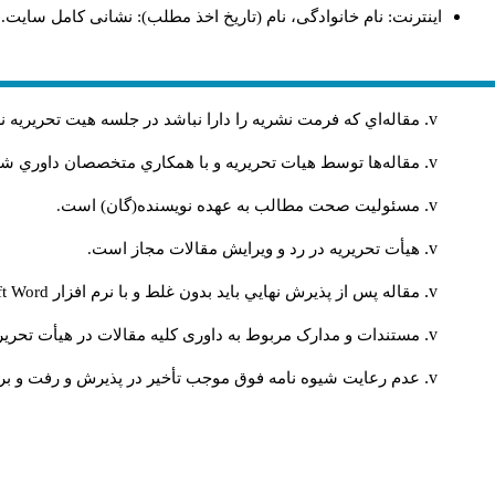
اینترنت: نام خانوادگی، نام (تاریخ اخذ مطلب): نشانی کامل سایت.
مقاله‌اي كه فرمت نشريه را دارا نباشد در جلسه هيت تحريريه
مقاله‌ها توسط هیات تحريريه و با همکاري متخصصان داوري 
مسئوليت صحت مطالب به عهده نويسنده(گان) است.
هيأت تحريريه در رد و ويرايش مقالات مجاز است.
مقاله پس از پذيرش نهايي باید بدون غلط و با نرم افزار
ft Word
مستندات و مدارک مربوط به داوری کلیه مقالات در هیأت تحریری
عدم رعایت شیوه نامه فوق موجب تأخیر در پذیرش و رفت و برگ