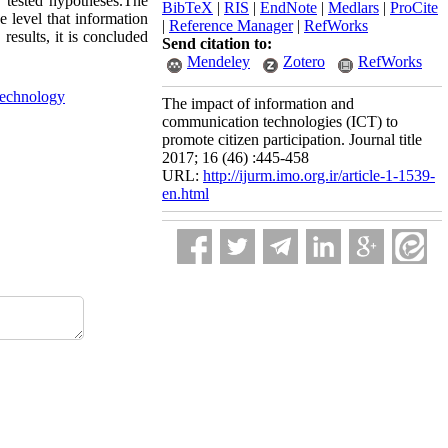
nd tested hypotheses.The
BibTeX
|
RIS
|
EndNote
|
Medlars
|
ProCite
e level that information
|
Reference Manager
|
RefWorks
 results, it is concluded
Send citation to:
Mendeley
Zotero
RefWorks
 technology
The impact of information and
communication technologies (ICT) to
promote citizen participation. Journal title
2017; 16 (46) :445-458
URL:
http://ijurm.imo.org.ir/article-1-1539-
en.html