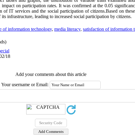
ract tables and graphs, the distribution of variable traits examined a
impact on participation rates. It was confirmed at the 0.05 significanc
on of IT services and the social participation of citizens.Based on these
ts infrastructure, leading to increased social participation by citizens.
e of information technology
,
media literacy
,
satisfaction of information
ds)
ecial
/02/18
Add your comments about this article
Your username or Email: