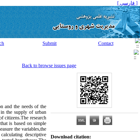
[ فارسی ]
ch
Submit
Contact
Back to browse issues page
ion and the needs of the
in the supply of urban
of citizens.The research
 that is based on simple
asure the variables,the
alculating descriptive
Download citation: