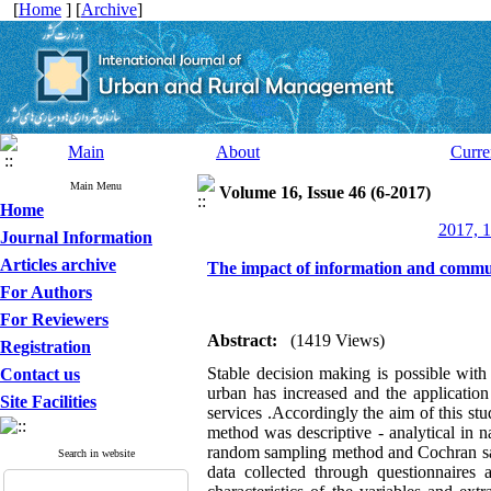
[
Home
] [
Archive
]
Main
About
Curre
Main Menu
Volume 16, Issue 46 (6-2017)
Home
2017, 1
Journal Information
Articles archive
The impact of information and communi
For Authors
For Reviewers
Abstract:
(1419 Views)
Registration
Stable decision making is possible with 
Contact us
urban has increased and the applicatio
Site Facilities
services .Accordingly the aim of this stu
method was descriptive - analytical in na
random sampling method and Cochran samp
Search in website
data collected through questionnaires