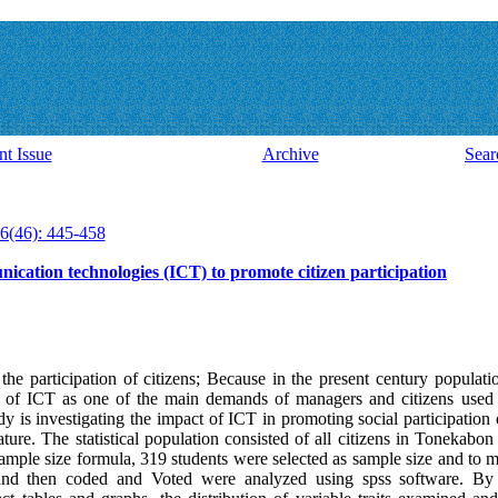
nt Issue
Archive
Sear
6(46): 445-458
cation technologies (ICT) to promote citizen participation
the participation of citizens; Because in the present century populat
n of ICT as one of the main demands of managers and citizens used 
dy is investigating the impact of ICT in promoting social participation 
ture. The statistical population consisted of all citizens in Tonekabon
le size formula, 319 students were selected as sample size and to me
 and then coded and Voted were analyzed using spss software. By c