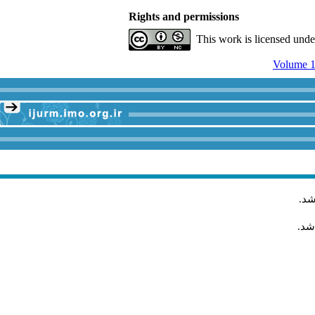
Rights and permissions
This work is licensed und
Volume 1
شد
.
شد.