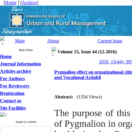
[
Home
] [
Archive
]
Main
About
Current Issue
Main Menu
Volume 15, Issue 44 (12-2016)
Home
2016, 15(44): 39
Journal Information
Articles archive
Pygmalion effect on organizational citi
and Vocational Ardabil
For Authors
For Reviewers
Registration
Abstract:
(1354 Views)
Contact us
Site Facilities
The purpose of this 
of Pygmalion in orga
Search in website