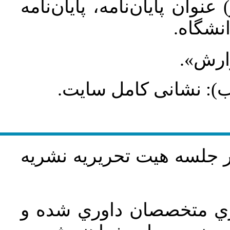
عنوان پایان‌نامه، پایان‌نامه
انشگاه
گزارش
طلب): نشانی کامل سایت
در جلسه هيت تحريريه نشريه
اري متخصصان داوري شده و