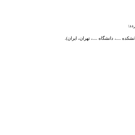
دد:
ه ....، دانشگاه ....، تهران، ایران).