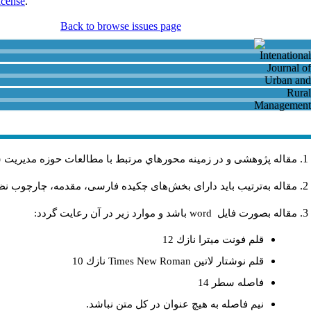
icense
.
Back to browse issues page
مقاله پژوهشی و در زمینه محورهاي مرتبط با مطالعات حوزه مديريت 
مقاله به‌ترتیب باید دارای بخش‌های چکیده فارسی، مقدمه، چارچوب نظری
مقاله بصورت فايل
word
باشد و موارد زير در آن رعايت گردد:
قلم فونت ميترا نازك 12
قلم نوشتار لاتين
Times New Roman
نازك 10
فاصله سطر 14
نيم فاصله به هيچ عنوان در كل متن نباشد.