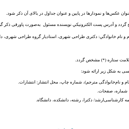
ان عکس‌ها و نمودارها در پایین و عنوان جداول در بالای آن ذکر شود.
 گردد و آدرس پست الكترونيكي نويسنده مسئول به‌صورت پاورقی ذکر گر
م و نام خانوادگي: دکتری طراحی شهری، استادیار گروه
طراحی شهری، دانشکد
 علامت ستاره (*) مشخص گردد.
یسی به شکل زیر ارائه شود:
ام و نام‌خانوادگی مترجم)، شماره چاپ، محل انتشار: انتشارات.
ه، شماره، صفحات.
ن‌نامه کارشناسی‌ارشد/ دکترا، رشته، دانشکده، دانشگاه.