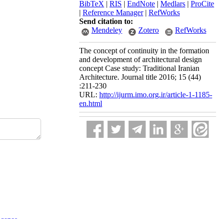
BibTeX
|
RIS
|
EndNote
|
Medlars
|
ProCite
|
Reference Manager
|
RefWorks
Send citation to:
Mendeley
Zotero
RefWorks
The concept of continuity in the formation
and development of architectural design
concept Case study: Traditional Iranian
Architecture. Journal title 2016; 15 (44)
:211-230
URL:
http://ijurm.imo.org.ir/article-1-1185-
en.html