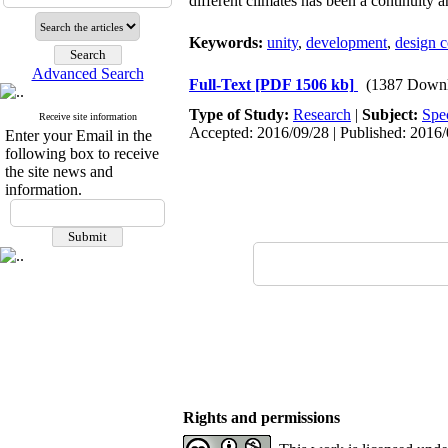
different climates has been a continuity an
Keywords:
unity
,
development
,
design 
Advanced Search
Full-Text
[PDF 1506 kb]
(1387 Downl
Type of Study:
Research
|
Subject:
Spe
Receive site information
Accepted: 2016/09/28 | Published: 2016
Enter your Email in the
following box to receive
the site news and
information.
Rights and permissions