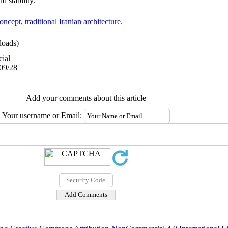
d stability.
concept
,
traditional Iranian architecture.
oads)
cial
/09/28
Add your comments about this article
Your username or Email: