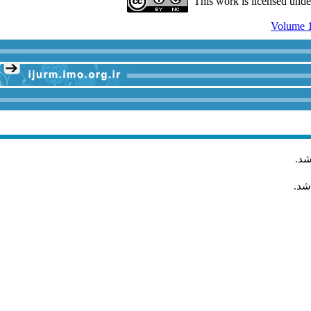
This work is licensed und
Volume 1
شد
.
شد.