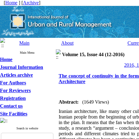
[
Home
] [
Archive
]
Main
About
Curre
Main Menu
Volume 15, Issue 44 (12-2016)
Home
2016, 1
Journal Information
Articles archive
The concept of continuity in the form
Architecture
For Authors
For Reviewers
Registration
Abstract:
(1649 Views)
Contact us
Iranian architecture, like many other cul
Site Facilities
Iranian people from the beginning of urb
in the plan. It means that the fan when t
study, a research “argument – conclusion”
Search in website
periods and different climates tried to