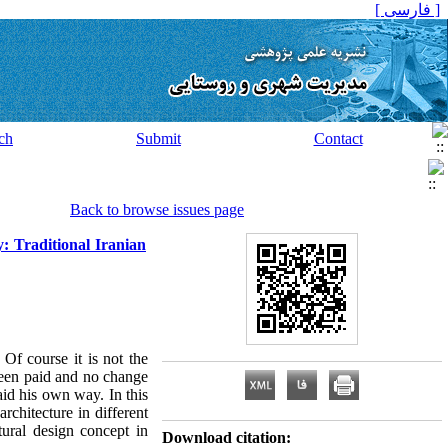
[ فارسی ]
ch
Submit
Contact
Back to browse issues page
: Traditional Iranian
 Of course it is not the
 been paid and no change
aid his own way. In this
rchitecture in different
tural design concept in
Download citation: