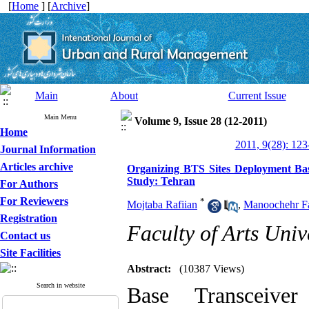
[
Home
] [
Archive
]
Main
About
Current Issue
Main Menu
Volume 9, Issue 28 (12-2011)
Home
2011, 9(28): 123
Journal Information
Articles archive
Organizing BTS Sites Deployment Ba
Study: Tehran
For Authors
For Reviewers
*
Mojtaba Rafiian
,
Manoochehr Fa
Registration
Faculty of Arts Univ
Contact us
Site Facilities
Abstract:
(10387 Views)
Search in website
Base Transceive