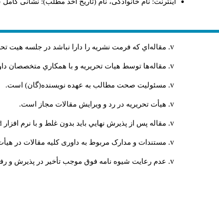
اینترنت: نام خانوادگی، نام (تاریخ اخذ مطلب): نشانی کامل 
مقاله‌اي كه فرمت نشريه را دارا نباشد در جلسه هيت ت
مقاله‌ها توسط هیات تحريريه و با همکاري متخصصان د
مسئوليت صحت مطالب به عهده نويسنده(گان) است.
هيأت تحريريه در رد و ويرايش مقالات مجاز است.
مقاله پس از پذيرش نهايي باید بدون غلط و با نرم افزار
rd
مستندات و مدارک مربوط به داوری کلیه مقالات در هیأت 
عدم رعایت شیوه نامه فوق موجب تأخیر در پذیرش و رفت 