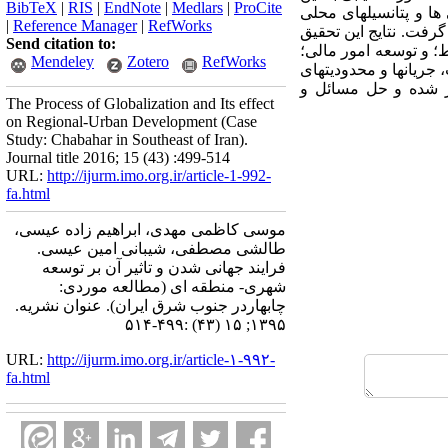
BibTeX
|
RIS
|
EndNote
|
Medlars
|
ProCite
 مناسبی از توانایی ها و پتانسیلهای محلی
|
Reference Manager
|
RefWorks
گرفت. نتایج این تحقیق
Send citation to:
؛ و توسعه امور مالی؛
Mendeley
Zotero
RefWorks
 جریانها و محدودیتهای
کر شده و حل مسائل و
The Process of Globalization and Its effect
on Regional-Urban Development (Case
Study: Chabahar in Southeast of Iran).
Journal title 2016; 15 (43) :499-514
URL:
http://ijurm.imo.org.ir/article-1-992-
fa.html
موسی کاظمی مهدی، ابراهیم زاده عیسی،
طالشی مصطفی، شیبانی امین عیسی.
فرایند جهانی شدن و تاثیر آن بر توسعه
شهری- منطقه ای (مطالعه موردی:
چابهاردر جنوب شرق ایران). عنوان نشریه.
۱۳۹۵; ۱۵ (۴۳) :۴۹۹-۵۱۴
URL:
http://ijurm.imo.org.ir/article-۱-۹۹۲-
fa.html