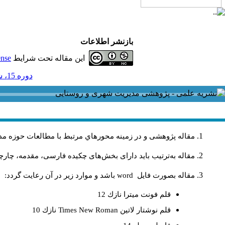
بازنشر اطلاعات
این مقاله تحت شرایط
ense
دوره 15، شماره 43 - ( 6-1395 )
مقاله پژوهشی و در زمینه محورهاي مرتبط با مطالعات حوزه مد
مقاله به‌ترتیب باید دارای بخش‌های چکیده فارسی، مقدمه، چارچو
مقاله بصورت فايل
word
باشد و موارد زير در آن رعايت گردد:
قلم فونت ميترا نازك 12
قلم نوشتار لاتين
Times New Roman
نازك 10