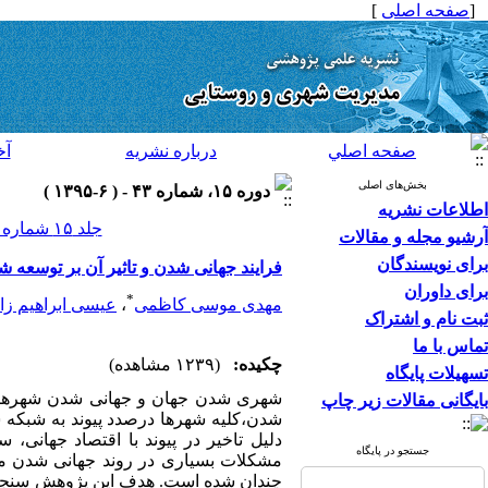
[
صفحه اصلی
]
صفحه اصلي
درباره نشريه
آخ
بخش‌های اصلی
دوره ۱۵، شماره ۴۳ - ( ۶-۱۳۹۵ )
اطلاعات نشریه
جلد ۱۵ شماره ۴۳ صفحات ۵۱۴-۴۹۹
آرشیو مجله و مقالات
برای نویسندگان
فرایند جهانی شدن و تاثیر آن بر توسعه
برای داوران
*
مهدی موسی کاظمی
،
عیسی ابراهیم زا
ثبت نام و اشتراک
تماس با ما
چکیده:
(۱۲۳۹ مشاهده)
تسهیلات پایگاه
شهری شدن جهان و جهانی شدن شهرها م
بایگانی مقالات زیر چاپ
شدن،کلیه شهرها درصدد پیوند به شبکه ش
دلیل تاخیر در پیوند با اقتصاد جهانی
جستجو در پایگاه
مشکلات بسیاری در روند جهانی شدن مو
چندان شده است. هدف این پژوهش سنجش و