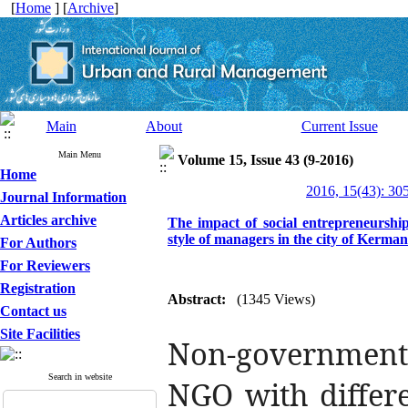
[
Home
] [
Archive
]
Main
About
Current Issue
Main Menu
Volume 15, Issue 43 (9-2016)
Home
2016, 15(43): 30
Journal Information
Articles archive
The impact of social entrepreneurshi
style of managers in the city of Kerm
For Authors
For Reviewers
Registration
Abstract:
(1345 Views)
Contact us
Site Facilities
Non-governmenta
Search in website
NGO with differe