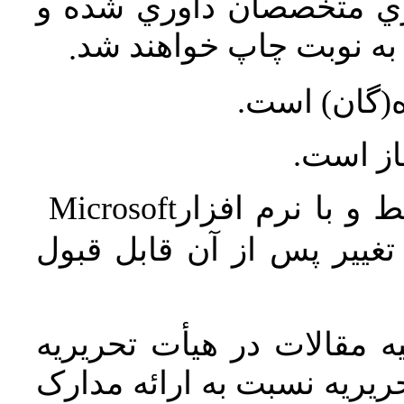
اري متخصصان داوري شده و
ه نوبت چاپ خواهند شد
.
ه(گان) است
جاز است
Microsoft
 و با نرم افزار
غییر پس از آن قابل قبول
 مقالات در هیأت تحریریه
یریه نسبت به ارائه مدارک