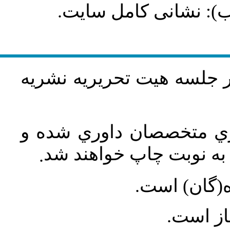
طلب): نشانی کامل سایت
در جلسه هيت تحريريه نشريه
اري متخصصان داوري شده و
ه نوبت چاپ خواهند شد
.
ه(گان) است
جاز است