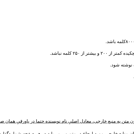
از ۲۵۰ کلمه نباشد.
ن متن به منبع خارجی، معادل اصلیِ نام نویسنده حتما در پاورقیِ همان 
 منابع خارجی مورد ارجاع در متن و... می‌باید در هر صفحه شماره‌گذار