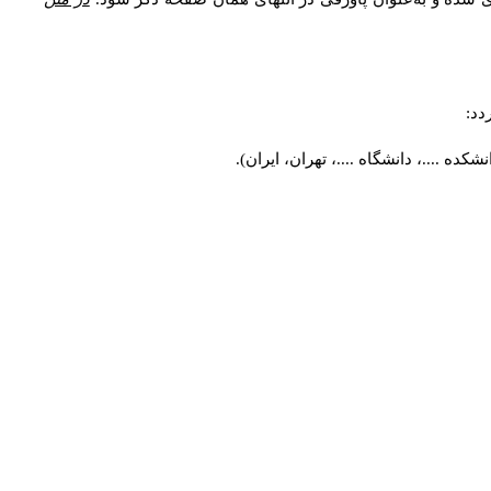
دد:
ه ....، دانشگاه ....، تهران، ایران).