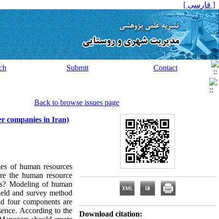
[ فارسی ]
ch
Submit
Contact
Back to browse issues page
er companies in Iran)
rties of human resources
re the human resource
ons? Modeling of human
ield and survey method
nd four components are
sence. According to the
Download citation: