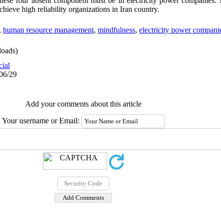
es these four absent component must be in electricity power companies.
hieve high reliability organizations in Iran country.
,
human resource management
,
mindfulness
,
electricity power compani
oads)
cial
/06/29
Add your comments about this article
Your username or Email: