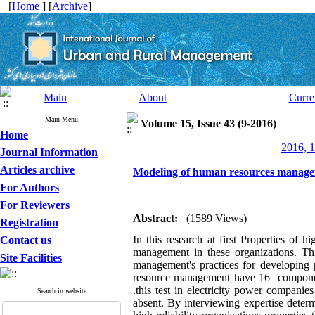
[
Home
] [
Archive
]
Main
About
Curre
Main Menu
Volume 15, Issue 43 (9-2016)
Home
2016, 1
Journal Information
Articles archive
Modeling of human resources managemen
For Authors
For Reviewers
Abstract:
(1589 Views)
Registration
In this research at first Properties of 
Contact us
management in these organizations. T
Site Facilities
management's practices for developing
resource management have 16 components
.this test in electricity power compan
Search in website
absent. By interviewing expertise deter