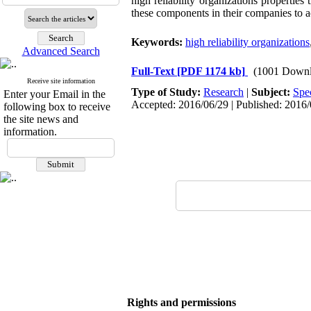
high reliability organizations properti
these components in their companies to ac
Keywords:
high reliability organizations
Advanced Search
Full-Text
[PDF 1174 kb]
(1001 Downl
Receive site information
Type of Study:
Research
|
Subject:
Spe
Enter your Email in the
Accepted: 2016/06/29 | Published: 2016
following box to receive
the site news and
information.
Rights and permissions