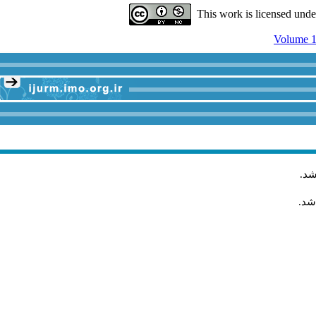
This work is licensed und
Volume 1
شد
.
شد.