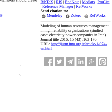
 Managers should create
BibTeX
|
RIS
|
EndNote
|
Medlars
|
ProCite
|
Reference Manager
|
RefWorks
Send citation to:
es
Mendeley
Zotero
RefWorks
Modeling of human resources management
in high reliability organizations (studied
case: electricity power companies in Iran).
Journal title 2016; 15 (43) :163-176
URL:
http://ijurm.imo.org.ir/article-1-974-
en.html