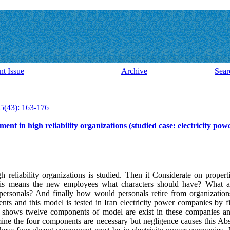
nt Issue
Archive
Sear
5(43): 163-176
t in high reliability organizations (studied case: electricity pow
high reliability organizations is studied. Then it Considerate on prope
his means the new employees what characters should have? What a
 personals? And finally how would personals retire from organizati
 and this model is tested in Iran electricity power companies by f
ies shows twelve components of model are exist in these companies a
mine the four components are necessary but negligence causes this Ab