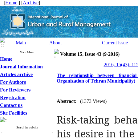
[
Home
] [
Archive
]
Main
About
Current Issue
Main Menu
Volume 15, Issue 43 (9-2016)
Home
2016, 15(43): 11
Journal Information
Articles archive
The relationship between financia
Organization of Tehran Municipality)
For Authors
For Reviewers
Registration
Abstract:
(1373 Views)
Contact us
Site Facilities
Risk-taking beha
Search in website
his desire in the