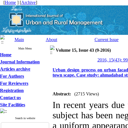
[
Home
] [
Archive
]
Main
About
Current Issue
Main Menu
Volume 15, Issue 43 (9-2016)
Home
2016, 15(43): 99
Journal Information
Articles archive
Urban design process on urban facade
town scape. Case study: ahmadabad st
For Authors
For Reviewers
Registration
Abstract:
(2715 Views)
Contact us
In recent years due 
Site Facilities
subject has been neg
Search in website
a uniform appearanc