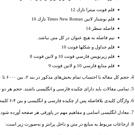
قلم فونت ميترا نازك 12
قلم نوشتار لاتين
Times New Roman
نازك 10
فاصله سطر 14
نيم فاصله به هيچ عنوان در كل متن نباشد.
قلم جداول و شكلها فونت 10
قلم زيرنويس فارسي فونت 10 و لاتين فونت 8
قلم منابع فارسي 10 و لاتين فونت 9
حجم کل مقاله با احتساب تمام بخش‌های مذکور در بند ۲، بین ۶۰۰۰ تا ۸۰۰۰کلمه باشد.
تمامی مقالات باید دارای چکیده فارسی و انگلیسی باشند. حجم هر دو چکیده کمتر از ۲۰۰ و بیشتر 
واژگان کلیدی بلافاصله پس از چکیده فارسی و انگلیسی و بین ۴-۶ کلمه نوشته شود.
معادل انگلیسی اسامی و مفاهیم مهم در پاورقی هر صفحه آورده شود.
ارجاعات مربوط به منابع در متن و داخل پرانتز و به‌صورت زیر است: