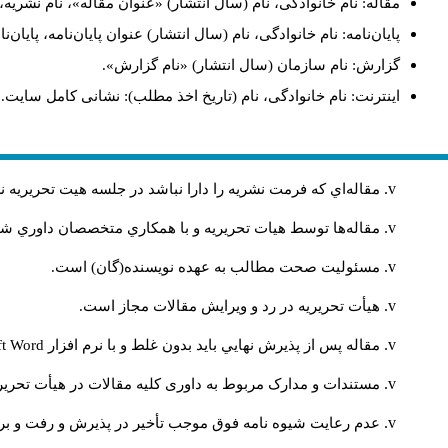
مقاله: نام خانوادگی، نام (سال انتشار) «عنوان مقاله»، نام نشری
پایان‌نامه: نام خانوادگی، نام (سال انتشار) عنوان پایان‌نامه، پایا
گزارش: نام سازمان (سال انتشار) «نام گزارش».
اینترنت: نام خانوادگی، نام (تاریخ اخذ مطلب): نشانی کامل سایت.
مقاله‌اي كه فرمت نشريه را دارا نباشد در جلسه هيت تحريريه
مقاله‌ها توسط هیات تحريريه و با همکاري متخصصان داوري 
مسئوليت صحت مطالب به عهده نويسنده(گان) است.
هيأت تحريريه در رد و ويرايش مقالات مجاز است.
مقاله پس از پذيرش نهايي باید بدون غلط و با نرم افزار
ft Word
مستندات و مدارک مربوط به داوری کلیه مقالات در هیأت تحریری
عدم رعایت شیوه نامه فوق موجب تأخیر در پذیرش و رفت و برگ