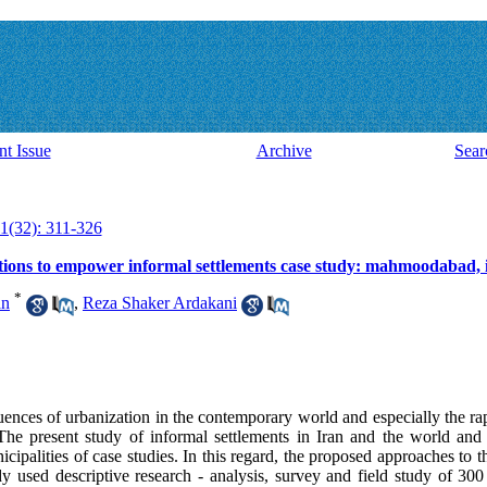
nt Issue
Archive
Sear
1(32): 311-326
tions to empower informal settlements case study: mahmoodabad, 
*
an
,
Reza Shaker Ardakani
uences of urbanization in the contemporary world and especially the rap
 The present study of informal settlements in Iran and the world and
alities of case studies. In this regard, the proposed approaches to t
used descriptive research - analysis, survey and field study of 300