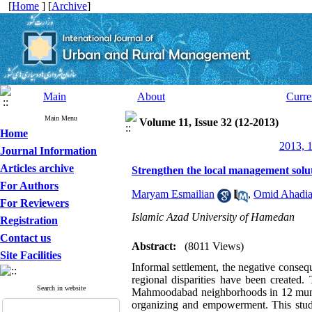
[
Home
] [
Archive
]
Main
About
Curre
Main Menu
Volume 11, Issue 32 (12-2013)
Home
2013, 1
Journal Information
Articles archive
Strengthen the local management solu
For Authors
Maryam Esmailian
,
Omid Ahadi
For Reviewers
Islamic Azad University of Hamedan
Registration
Contact us
Abstract:
(8011 Views)
Site Facilities
Informal settlement, the negative conseq
regional disparities have been created.
Search in website
Mahmoodabad neighborhoods in 12 municip
organizing and empowerment. This study 