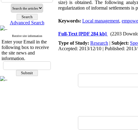
size) is obtained. The following anal
regularization of informal settlements is
Keywords:
Local management
,
empowe
Advanced Search
Full-Text
[PDF 284 kb]
(2203 Downlo
Receive site information
Enter your Email in the
Type of Study:
Research
|
Subject:
Spe
following box to receive
Accepted: 2013/12/10 | Published: 2013
the site news and
information.