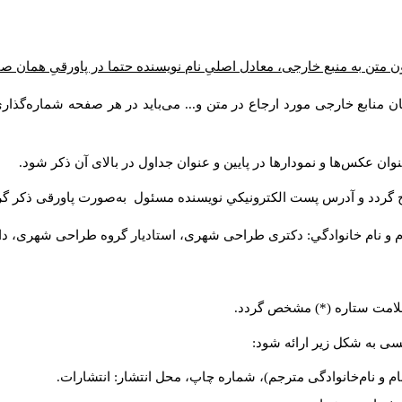
ن متن به منبع خارجی، معادل اصلیِ نام نویسنده حتما در پاورقیِ همان 
 منابع خارجی مورد ارجاع در متن و... می‌باید در هر صفحه شماره‌گذار
ان عکس‌ها و نمودارها در پایین و عنوان جداول در بالای آن ذکر شود.
 گردد و آدرس پست الكترونيكي نويسنده مسئول به‌صورت پاورقی ذکر گر
م و نام خانوادگي: دکتری طراحی شهری، استادیار گروه
طراحی شهری، دانشکد
 علامت ستاره (*) مشخص گردد.
یسی به شکل زیر ارائه شود:
ام و نام‌خانوادگی مترجم)، شماره چاپ، محل انتشار: انتشارات.