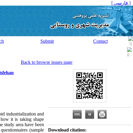
[ فارسی ]
ch
Submit
Contact
Back to browse issues page
isfehan
id industrialization and
 how it is taking shape
he study area have been
 questionnaires (sample
Download citation: