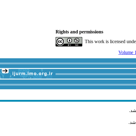
Rights and permissions
This work is licensed und
Volume 1
شد
.
شد.