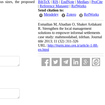
us sizes, the proposed
BibTeX
|
RIS
|
EndNote
|
Medlars
|
ProCite
|
Reference Manager
|
RefWorks
Send citation to:
Mendeley
Zotero
RefWorks
Esmailian M, Ahadian O, Shaker Ardakani
R. Strengthen the local management
solutions to empower informal settlements
case study: mahmoodabad, isfehan. Journal
title 2013; 11 (32) :311-326
URL:
http://ijurm.imo.org.ir/article-1-88-
en.html