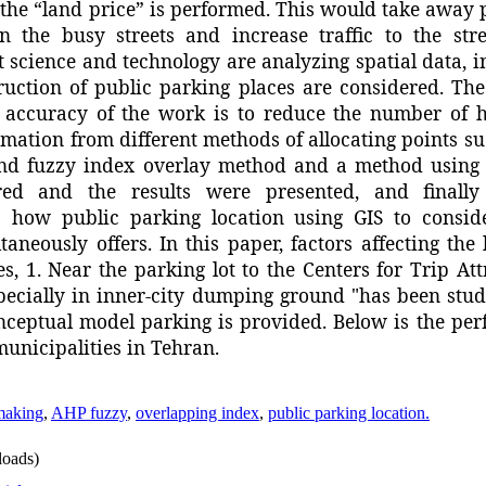
 the
“
land price”
is performed
.
This would
take
away
in the busy streets
and
increase traffic
to
the
str
t science and technology
are
analyzing
spatial data
,
i
ruction of
public parking
places
are considered
.
The
 accuracy of the
work is
to reduce the
number of h
rmation
from
different methods of
allocating points
su
nd
fuzzy
index overlay method
and
a
method
using
red
and the results
were presented
, and finall
es how
public parking
location
using
GIS
to
consid
ltaneously
offers
.
In this paper
,
factors
affecting the 
es,
1.
Near the parking lot
to the Centers for
Trip Att
specially in
inner-city
dumping ground
"
has been stu
nceptual model
parking
is provided.
Below
is the per
municipalities
in Tehran
.
 making
,
AHP fuzzy
,
overlapping index
,
public parking location.
oads)