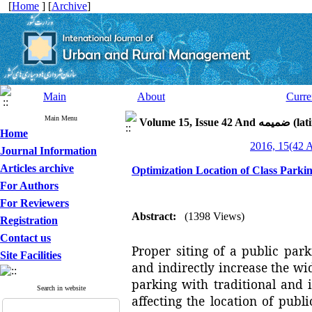
[
Home
] [
Archive
]
Main
About
Curre
Main Menu
Volume 15, I
Home
Journal Information
Articles archive
Optimization Location of Class Parki
For Authors
For Reviewers
Abstract:
(1398 Views)
Registration
Contact us
Proper siting of
a public park
Site Facilities
and
indirectly
increase the wi
parking
with
traditional
and
Search in website
affecting the location of
publi