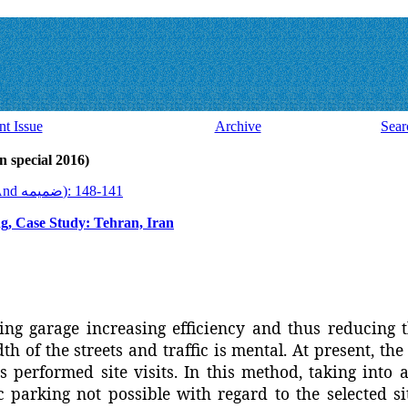
nt Issue
Archive
Sear
ssue 42 And ضميمه (latin special 2016)
2016, 15(42 And ضميمه): 141-148
ng, Case Study: Tehran, Iran
ing
garage
increasing efficiency
and thus reducing 
dth of
the streets
and
traffic
is
mental
.
At present, the
is performed
site visits
.
In this method,
taking into 
c parking
not possible
with regard to the
selected si