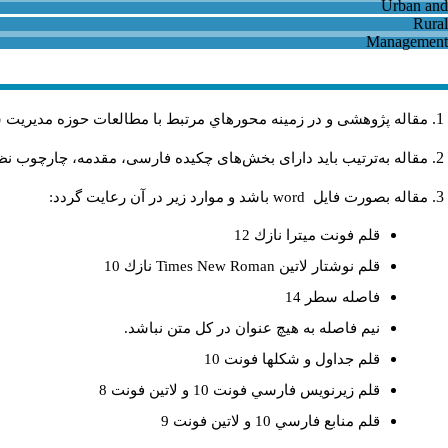
مقاله پژوهشی و در زمینه محورهاي مرتبط با مطالعات حوزه مديريت 
مقاله به‌ترتیب باید دارای بخش‌های چکیده فارسی، مقدمه، چارچوب نظر.
باشد و موارد زير در آن رعايت گردد:
word
مقاله بصورت فايل
قلم فونت ميترا نازك 12
نازك 10
Times New Roman
قلم نوشتار لاتين
فاصله سطر 14
نيم فاصله به هيچ عنوان در كل متن نباشد.
قلم جداول و شكلها فونت 10
قلم زيرنويس فارسي فونت 10 و لاتين فونت 8
قلم منابع فارسي 10 و لاتين فونت 9