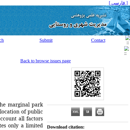
[ فارسی ]
ch
Submit
Contact
Back to browse issues page
the
marginal
park
location of
public
account
all
factors
tes
only
a limited
Download citation: