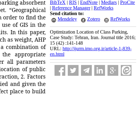
parking
absorbent
BibTeX
|
RIS
|
EndNote
|
Medlars
|
ProCite
|
Reference Manager
|
RefWorks
eet
.
“
Geographical
Send citation to:
n order to
find the
Mendeley
Zotero
RefWorks
 use of
GIS
in
the
its
.
In this paper,
Optimization Location of Class Parking,
Case Study: Tehran, Iran. Journal title 2016;
ch as
weight
, AHP
15 (42) :141-148
a combination of
URL:
http://ijurm.imo.org.ir/article-1-839-
y
the appropriate
en.html
er
all parameters
location of
public
raction
,
2
.
Factors
died
and given the
fect place
to build