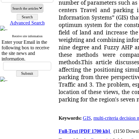
number
of parameters
such as
centers
Travel
and
parking
Information Systems” (GIS)
tha
Advanced Search
optimum
system
for the const
field of
land and increase
the
Receive site information
weighting
and
combining info
Enter your Email in the
nine degree
and
Fuzzy AHP
a
following box to receive
the site news and
these methods
were compa
information.
methods
.
This article discuss
affecting the positioning
simu
parking
from
three perspectiv
Traffic
and
3
.
The problem
, e
location
of these views,
the co
parking for
the region
's
seven
Keywords:
GIS
,
multi-criteria decision
Full-Text
[PDF 1700 kb]
(1150 Downl