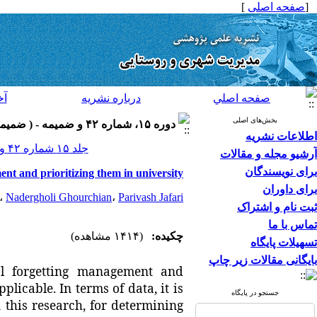
[
صفحه اصلی
]
صفحه اصلي
درباره نشريه
آخ
بخش‌های اصلی
دوره ۱۵، شماره ۴۲ و ضميمه - ( ضميمه لاتين ۱۳۹۵ )
اطلاعات نشریه
جلد ۱۵ شماره ۴۲ و ضميمه صفحات ۱۴۰-۱۳۱
آرشیو مجله و مقالات
برای نویسندگان
nt and prioritizing them in university
برای داوران
،
Nadergholi Ghourchian
،
Parivash Jafari
ثبت نام و اشتراک
تماس با ما
چکیده:
(۱۴۱۴ مشاهده)
تسهیلات پایگاه
بایگانی مقالات زیر چاپ
al forgetting management and
plicable. In terms of data, it is
جستجو در پایگاه
n this research, for determining