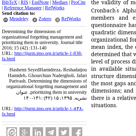
the validity of m
BibTeX
|
RIS
|
EndNote
|
Medlars
|
ProCite
|
Reference Manager
|
RefWorks
'
Cronbach
s Alph
Send citation to:
members and em
Mendeley
Zotero
RefWorks
questionnaire has
quadratic dimensi
Determining the dimensions of
organizational forgetting management and
organizational f
prioritizing them in university. Journal title
mean index, the q
2016; 15 (42) :131-140
determined that wi
URL:
http://ijurm.imo.org.ir/article-1-838-
fa.html
level of process d
in available sit
Hashemi SeyedHamidreza، Reshadatjou
structure dimensi
Hamideh، Ghourchian Nadergholi، Jafari
Parivash. Determining the dimensions of
the most gaps and
organizational forgetting management and
dimensions; and f
prioritizing them in university. عنوان
there is a relati
نشریه. ۱۳۹۵; ۱۵ (۴۲) :۱۳۱-۱۴۰
situations.
URL:
http://ijurm.imo.org.ir/article-۱-۸۳۸-
fa.html