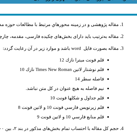
مقاله پژوهشی و در زمینه محورهاي مرتبط با مطالعات حوزه مد
مقاله به‌ترتیب باید دارای بخش‌های چکیده فارسی، مقدمه، چارچو
مقاله بصورت فايل
word
باشد و موارد زير در آن رعايت گردد:
قلم فونت ميترا نازك 12
قلم نوشتار لاتين
Times New Roman
نازك 10
فاصله سطر 14
نيم فاصله به هيچ عنوان در كل متن نباشد.
قلم جداول و شكلها فونت 10
قلم زيرنويس فارسي فونت 10 و لاتين فونت 8
قلم منابع فارسي 10 و لاتين فونت 9
حجم کل مقاله با احتساب تمام بخش‌های مذکور در بند ۲، بین ۶۰۰۰ تا ۸۰۰۰کلمه باشد.