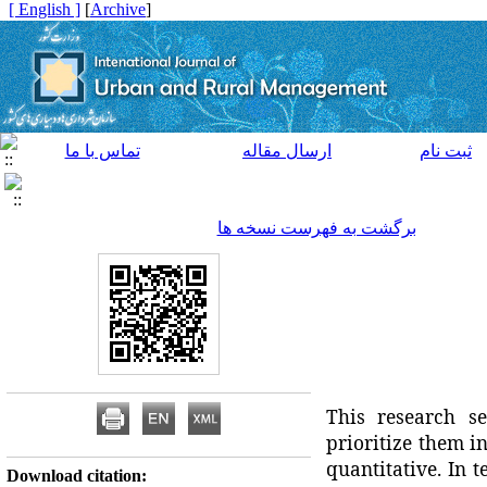
[ English ]
]
Archive
[
ثبت نام
ارسال مقاله
تماس با ما
برگشت به فهرست نسخه ها
This research s
prioritize them in
quantitative. In t
Download citation: