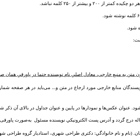
و بیشتر از ۲۵۰ کلمه نباشد.
 شود.
ست:
ن متن به منبع خارجی، معادل اصلیِ نام نویسنده حتما در پاورقیِ همان 
سندگان منابع خارجی مورد ارجاع در متن و... می‌باید در هر صفحه شمار
د. عنوان عکس‌ها و نمودارها در پایین و عنوان جداول در بالای آن ذکر شو
له درج گردد و آدرس پست الكترونيكي نويسنده مسئول به‌صورت پاورقی ذ
ن. (نام و نام خانوادگي: دکتری طراحی شهری، استادیار گروه
طراحی شهری،