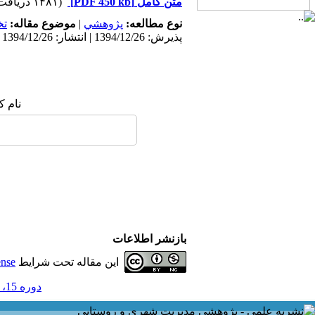
متن کامل
[PDF 450 kb]
(۱۴۸۱ دریافت)
نوع مطالعه:
پژوهشي
|
موضوع مقاله:
ت
پذیرش: 1394/12/26 | انتشار: 1394/12/26
نام ک
بازنشر اطلاعات
این مقاله تحت شرایط
ense
دوره 15، شماره 42 و ضميمه - ( ضميمه لاتين 1395 )