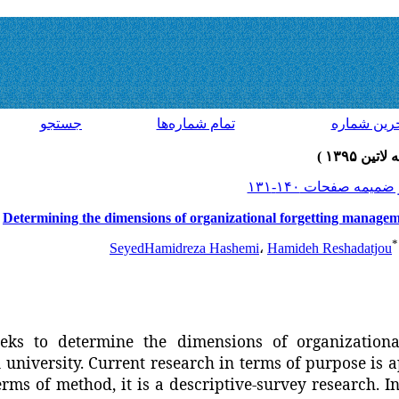
رين شماره
تمام شماره‌ها
جستجو
Determining the dimensions of organizational forgetting manageme
*
SeyedHamidreza Hashemi
،
Hamideh Reshadatjou
eeks to determine the dimensions of organization
 university. Current research in terms of purpose is ap
erms of method, it is a descriptive-survey research. I