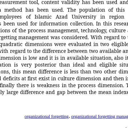
easurement tool, content validity has been used and f
a method has been used. The population of this r
ployees of Islamic Azad University in region 
 been used for information collection. In this resea
ons of the process management, technology, culture a
orgetting management was considered. With regard to 
uadratic dimensions were evaluated in two eligible a
th regard to the difference between two available and 
imension is low and it is in available situation, also 
uation is very posterior than ideal and eligible si
ons, this mean difference is less than two other dime
 deficits at first exist in culture dimension and then
inally there is weakness in the process dimension. T
vely large difference and gap between the mean indexe
organizational forgetting
،
organizational forgetting mana