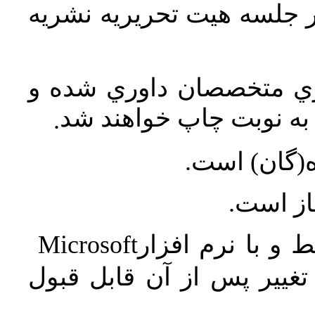
در جلسه هيت تحريريه نشريه
اري متخصصان داوري شده و
ه نوبت چاپ خواهند شد
.
ه(گان) است
جاز است
Microsoft
 و با نرم افزار
غییر پس از آن قابل قبول