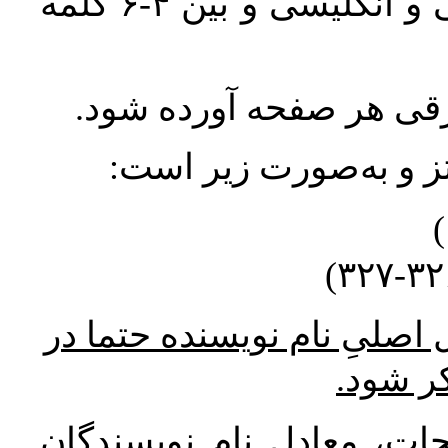
واژگان کلیدی بلافاصله پس از چکیده فارسی و انگلیسی و بین ۴-۶ کلمه
ورقی هر صفحه آورده شود
نتز و به‌صورت زیر است
* صلیِ نام نویسنده حتما در
کر شود
ات، معادل نام نویسندگان