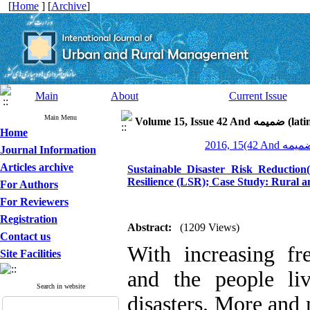
[
Home
] [
Archive
]
Main
About
Current Issue
Main Menu
Volume 15, Is
Home
Journal Information
Articles archive
Sustainable Disaster Risk Reductio
Resilience (LSR); Case Study: Rural 
For Authors
For Reviewers
Registration
Abstract:
(1209 Views)
Contact us
With increasing fr
Site Facilities
and the people li
Search in website
disasters. More and 