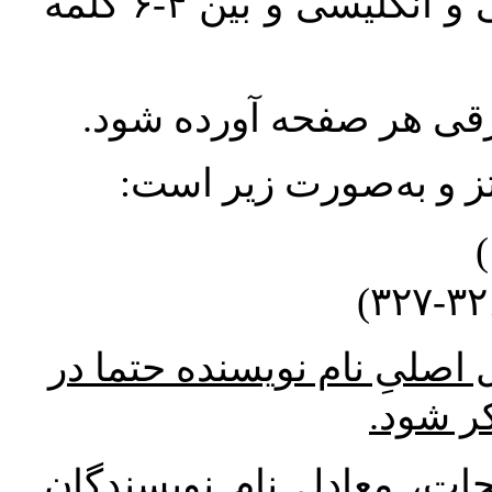
واژگان کلیدی بلافاصله پس از چکیده فارسی و انگلیسی و بین ۴-۶ کلمه
ورقی هر صفحه آورده شود
نتز و به‌صورت زیر است
* صلیِ نام نویسنده حتما در
کر شود
ات، معادل نام نویسندگان