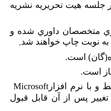
در جلسه هيت تحريريه نشريه
اري متخصصان داوري شده و
ه نوبت چاپ خواهند شد
.
ه(گان) است
جاز است
Microsoft
 و با نرم افزار
غییر پس از آن قابل قبول