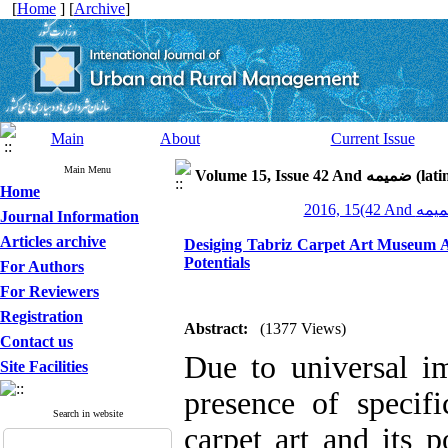
[
Home
] [
Archive
]
Main
About
Current Issue
Main Menu
Volume 15, Is
Home
Journal Information
Articles archive
Desiging Tabriz Carpet Art Museum Ar
Potentials
For Authors
For Reviewers
Registration
Abstract:
(1377 Views)
Contact us
Due to universal im
Site Facilities
presence of specifi
Search in website
carpet art and its p