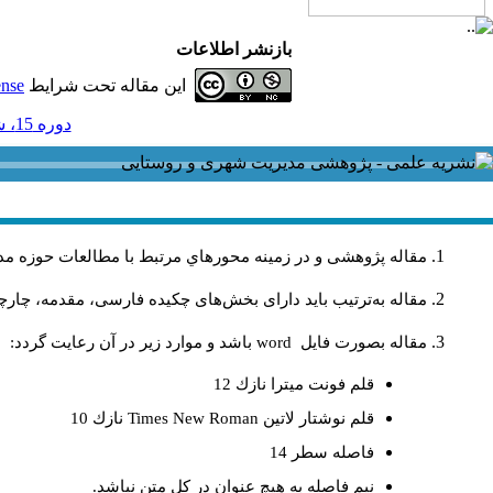
بازنشر اطلاعات
این مقاله تحت شرایط
ense
دوره 15، شماره 42 - ( 3-1395 )
مقاله پژوهشی و در زمینه محورهاي مرتبط با مطالعات حوزه مد
مقاله به‌ترتیب باید دارای بخش‌های چکیده فارسی، مقدمه، چارچو
مقاله بصورت فايل
word
باشد و موارد زير در آن رعايت گردد:
قلم فونت ميترا نازك 12
قلم نوشتار لاتين
Times New Roman
نازك 10
فاصله سطر 14
نيم فاصله به هيچ عنوان در كل متن نباشد.