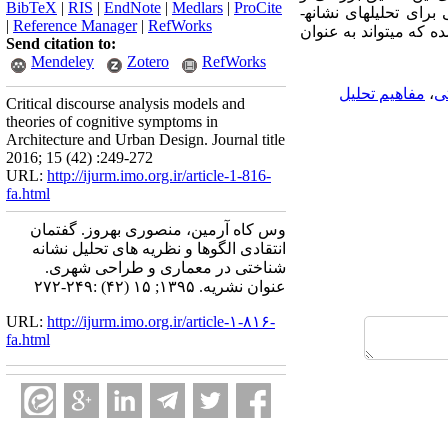
BibTeX
|
RIS
|
EndNote
|
Medlars
|
ProCite
تبارشناسی الگوها و نظریه های تحلیل نشانه شناختی در معماری و طراحی شهری است. در پایان نیز مدلی برای تحلیل­های نشانه­
|
Reference Manager
|
RefWorks
 که می­تواند به عنوان
Send citation to:
Mendeley
Zotero
RefWorks
ی
،
مفاهیم تحلیل
Critical discourse analysis models and
theories of cognitive symptoms in
Architecture and Urban Design. Journal title
2016; 15 (42) :249-272
URL:
http://ijurm.imo.org.ir/article-1-816-
fa.html
وس کاه آرمین، منصوری بهروز. گفتمان
انتقادی الگوها و نظریه های تحلیل نشانه
شناختی در معماری و طراحی شهری.
عنوان نشریه. ۱۳۹۵; ۱۵ (۴۲) :۲۴۹-۲۷۲
URL:
http://ijurm.imo.org.ir/article-۱-۸۱۶-
fa.html