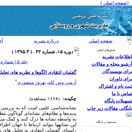
[
صفحه اصلی
]
صفحه اصلي
درباره نشريه
آخ
بخش‌های اصلی
دوره ۱۵، شماره ۴۲ - ( ۳-۱۳۹۵ )
اطلاعات نشریه
جلد ۱۵ شماره ۴۲ صفحات ۲۷۲-۲۴۹
آرشیو مجله و مقالات
برای نویسندگان
گفتمان انتقادی الگوها و نظریه های تح
برای داوران
*
آرمین وس کاه
،
بهروز منصوری
ثبت نام و اشتراک
تماس با ما
چکیده:
(۱۶۶۸ مشاهده)
تسهیلات پایگاه
نشانه‌شناسی علمی است که به بررسی انواع
بایگانی مقالات زیر چاپ
پدیده‌ها و نظام‌های نشانه‌ای گوناگون م
به واسطه نشانه ها درک کنند و کمک می­ک
جستجو در پایگاه
این نشانه­ها بتوانند ارتباط با جهان ا
راستای گفتمانی انتقادی به تحلیل ها