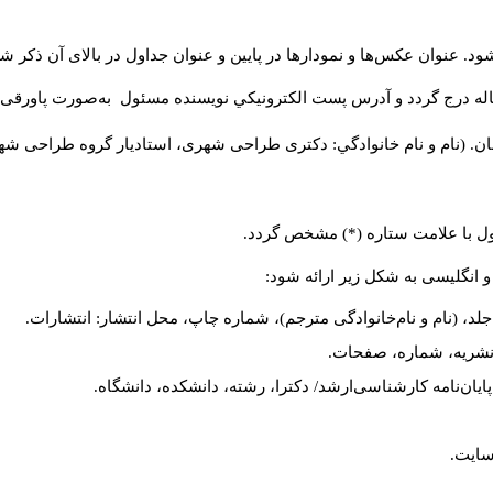
د. عنوان عکس‌ها و نمودارها در پایین و عنوان جداول در بالای آن ذکر شو
له درج گردد و آدرس پست الكترونيكي نويسنده مسئول به‌صورت پاورقی ذ
ن. (نام و نام خانوادگي: دکتری طراحی شهری، استادیار گروه
طراحی شهری،
ول با علامت ستاره (*) مشخص گردد.
و انگلیسی به شکل زیر ارائه شود:
لد، (نام و نام‌خانوادگی مترجم)، شماره چاپ، محل انتشار: انتشارات.
م نشریه، شماره، صفحات.
، پایان‌نامه کارشناسی‌ارشد/ دکترا، رشته، دانشکده، دانشگاه.
سایت.