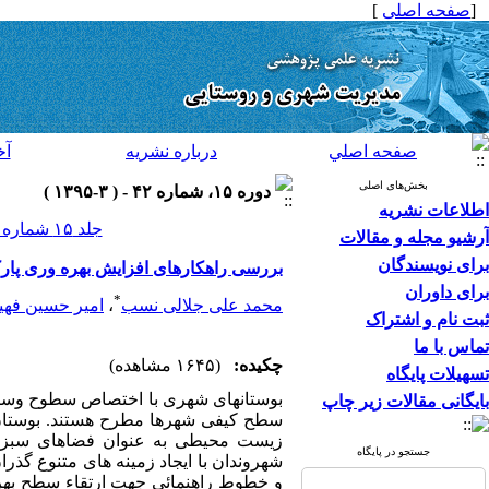
[
صفحه اصلی
]
صفحه اصلي
درباره نشريه
آخ
بخش‌های اصلی
دوره ۱۵، شماره ۴۲ - ( ۳-۱۳۹۵ )
اطلاعات نشریه
جلد ۱۵ شماره ۴۲ صفحات ۲۴۸-۲۲۷
آرشیو مجله و مقالات
برای نویسندگان
بررسی راهکارهای افزایش بهره وری پار
برای داوران
*
محمد علی جلالی نسب
،
امیر حسین فهی
ثبت نام و اشتراک
تماس با ما
چکیده:
(۱۶۴۵ مشاهده)
تسهیلات پایگاه
بوستان­های شهری با اختصاص سطوح وسیع ی
بایگانی مقالات زیر چاپ
سطح کیفی شهرها مطرح هستند. بوستان ها
زیست محیطی به عنوان فضاهای سبز و
جستجو در پایگاه
شهروندان با ایجاد زمینه های متنوع گذر
و خطوط راهنمائی جهت ارتقاء سطح بهره 