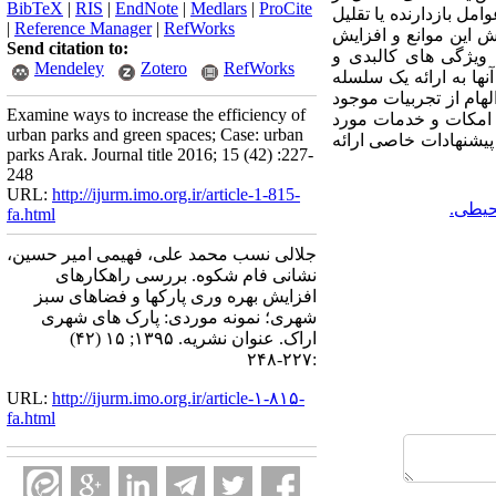
BibTeX
|
RIS
|
EndNote
|
Medlars
|
ProCite
ل بازدارنده یا تقلیل
|
Reference Manager
|
RefWorks
این موانع و افزایش
Send citation to:
ویژگی های کالبدی و
Mendeley
Zotero
RefWorks
ها به ارائه یک سلسله
هام از تجربیات موجود
Examine ways to increase the efficiency of
ه امکات و خدمات مورد
urban parks and green spaces; Case: urban
 پیشنهادات خاصی ارائه
parks Arak. Journal title 2016; 15 (42) :227-
248
URL:
http://ijurm.imo.org.ir/article-1-815-
یطی.
fa.html
جلالی نسب محمد علی، فهیمی امیر حسین،
نشانی فام شکوه. بررسی راهکارهای
افزایش بهره وری پارکها و فضاهای سبز
شهری؛ نمونه موردی: پارک های شهری
اراک. عنوان نشریه. ۱۳۹۵; ۱۵ (۴۲)
:۲۲۷-۲۴۸
URL:
http://ijurm.imo.org.ir/article-۱-۸۱۵-
fa.html