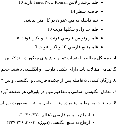
قلم نوشتار لاتين
Times New Roman
نازك 10
فاصله سطر 14
نيم فاصله به هيچ عنوان در كل متن نباشد.
قلم جداول و شكلها فونت 10
قلم زيرنويس فارسي فونت 10 و لاتين فونت 8
قلم منابع فارسي 10 و لاتين فونت 9
حجم کل مقاله با احتساب تمام بخش‌های مذکور در بند ۲، بین ۶۰۰۰ تا ۸۰۰۰کلمه باشد.
تمامی مقالات باید دارای چکیده فارسی و انگلیسی باشند. حجم هر دو چکیده کمتر از ۲۰۰ 
واژگان کلیدی بلافاصله پس از چکیده فارسی و انگلیسی و بین ۴-۶ کلمه نوشته شود.
معادل انگلیسی اسامی و مفاهیم مهم در پاورقی هر صفحه آورده
ارجاعات مربوط به منابع در متن و داخل پرانتز و به‌صورت زیر ا
ارجاع به منبع فارسی:(عالم، ۱۳۹۱: ۱۰۳)
ارجاع به منبع انگلیسی:(دورژه، ۲۰۰۲: ۳۲۶-۳۲۷)