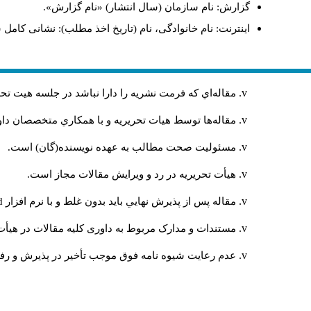
گزارش: نام سازمان (سال انتشار) «نام گزارش».
اینترنت: نام خانوادگی، نام (تاریخ اخذ مطلب): نشانی کامل 
مقاله‌اي كه فرمت نشريه را دارا نباشد در جلسه هيت ت
مقاله‌ها توسط هیات تحريريه و با همکاري متخصصان د
مسئوليت صحت مطالب به عهده نويسنده(گان) است.
هيأت تحريريه در رد و ويرايش مقالات مجاز است.
مقاله پس از پذيرش نهايي باید بدون غلط و با نرم افزار
rd
مستندات و مدارک مربوط به داوری کلیه مقالات در هیأت 
عدم رعایت شیوه نامه فوق موجب تأخیر در پذیرش و رفت 