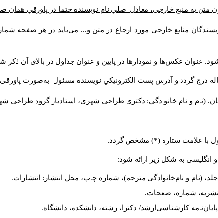
ن متن به منبع خارجی، معادل اصلیِ نام نویسنده حتما در پاورقیِ همان 
سندگان منابع خارجی مورد ارجاع در متن و... می‌باید در هر صفحه شمار
د. عنوان عکس‌ها و نمودارها در پایین و عنوان جداول در بالای آن ذکر شو
له درج گردد و آدرس پست الكترونيكي نويسنده مسئول به‌صورت پاورقی ذ
ن. (نام و نام خانوادگي: دکتری طراحی شهری، استادیار گروه
طراحی شهری،
ول با علامت ستاره (*) مشخص گردد.
و انگلیسی به شکل زیر ارائه شود:
لد، (نام و نام‌خانوادگی مترجم)، شماره چاپ، محل انتشار: انتشارات.
م نشریه، شماره، صفحات.
، پایان‌نامه کارشناسی‌ارشد/ دکترا، رشته، دانشکده، دانشگاه.