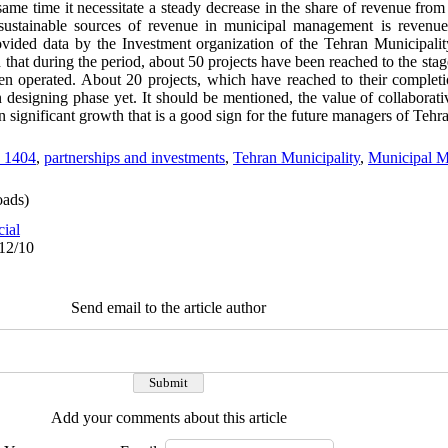
same time it necessitate a steady decrease in the share of revenue from 
e sustainable sources of revenue in municipal management is revenu
rovided data by the Investment organization of the Tehran Municipalit
that during the period, about 50 projects have been reached to the stag
n operated. About 20 projects, which have reached to their completio
n designing phase yet. It should be mentioned, the value of collaborat
n significant growth that is a good sign for the future managers of Tehr
n 1404
,
partnerships and investments
,
Tehran Municipality
,
Municipal 
ads)
cial
/12/10
Send email to the article author
Add your comments about this article