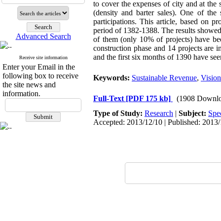
to cover the expenses of city and at the 
(density and barter sales). One of th
participations. This article, based on p
period of 1382-1388. The results showed 
Advanced Search
of them (only 10% of projects) have bee
construction phase and 14 projects are i
and the first six months of 1390 have see
Receive site information
Enter your Email in the
following box to receive
Keywords:
Sustainable Revenue
,
Visio
the site news and
information.
Full-Text
[PDF 175 kb]
(1908 Downlo
Type of Study:
Research
|
Subject:
Spe
Accepted: 2013/12/10 | Published: 2013