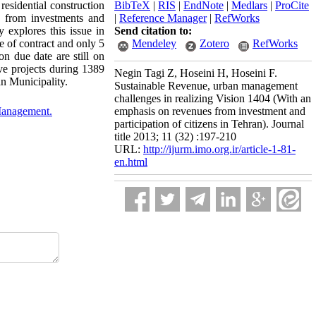
residential construction
BibTeX
|
RIS
|
EndNote
|
Medlars
|
ProCite
e from investments and
|
Reference Manager
|
RefWorks
y explores this issue in
Send citation to:
e of contract and only 5
Mendeley
Zotero
RefWorks
n due date are still on
ive projects during 1389
Negin Tagi Z, Hoseini H, Hoseini F.
an Municipality.
Sustainable Revenue, urban management
challenges in realizing Vision 1404 (With an
Management.
emphasis on revenues from investment and
participation of citizens in Tehran). Journal
title 2013; 11 (32) :197-210
URL:
http://ijurm.imo.org.ir/article-1-81-
en.html