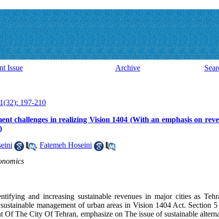
nt Issue
Archive
Sear
1(32): 197-210
t challenges in realizing Vision 1404 (With an emphasis on rev
)
eini
,
Fatemeh Hoseini
conomics
ntifying and increasing sustainable revenues in major cities as Teh
 sustainable management of urban areas in Vision 1404 Act. Section 5
 Of The City Of Tehran, emphasize on The issue of sustainable alterna