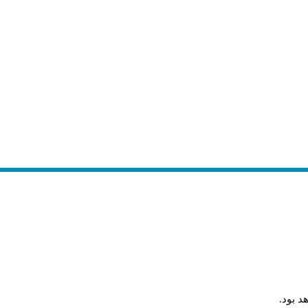
.
د بود