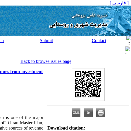
[ فارسی ]
ch
Submit
Contact
Back to browse issues page
enues from investment
ran is one of the major
 of Tehran Master Plan,
tive sources of revenue
Download citation: