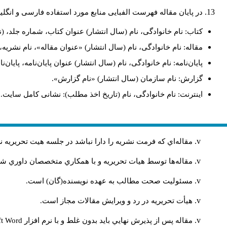
در پایان مقاله فهرست الفبایی منابع مورد استفاده فارسی و انگ:
کتاب: نام خانوادگی، نام (سال انتشار) عنوان کتاب، شماره جلد، (.
مقاله: نام خانوادگی، نام (سال انتشار) «عنوان مقاله»، نام نشر.
پایان‌نامه: نام خانوادگی، نام (سال انتشار) عنوان پایان‌نامه، پای.
گزارش: نام سازمان (سال انتشار) «نام گزارش».
اینترنت: نام خانوادگی، نام (تاریخ اخذ مطلب): نشانی کامل سایت.
مقاله‌اي كه فرمت نشريه را دارا نباشد در جلسه هيت تحريريه
مقاله‌ها توسط هیات تحريريه و با همکاري متخصصان داوري 
مسئوليت صحت مطالب به عهده نويسنده(گان) است.
هيأت تحريريه در رد و ويرايش مقالات مجاز است.
ft Word
مقاله پس از پذيرش نهايي باید بدون غلط و با نرم افزار