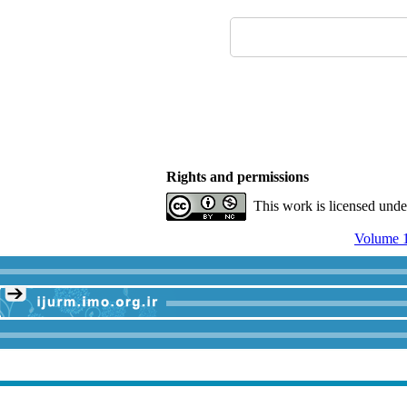
Rights and permissions
This work is licensed und
Volume 1