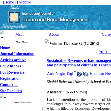
[
Home
] [
Archive
]
Main
About
Curre
Main Menu
Volume 11, Issue 32 (12-2013)
Home
2013, 1
Journal Information
Articles archive
Sustainable Revenue, urban managemen
and participation of citizens in Tehran
For Authors
For Reviewers
*
Zarir Negin Tagi
,
Hoonaan Hos
Registration
Shahid Beheshti University School of E
Contact us
Site Facilities
Abstract:
(6560 Views)
Lack of attention to the problem of ide
Search in website
challenges in our way toward targets on
which is titled by Economic Development