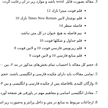
مقاله بصورت فايل
word
باشد و موارد زير در آن رعايت گردد:
قلم فونت ميترا نازك 12
قلم نوشتار لاتين
Times New Roman
نازك 10
فاصله سطر 14
نيم فاصله به هيچ عنوان در كل متن نباشد.
قلم جداول و شكلها فونت 10
قلم زيرنويس فارسي فونت 10 و لاتين فونت 8
قلم منابع فارسي 10 و لاتين فونت 9
حجم کل مقاله با احتساب تمام بخش‌های مذکور در بند ۲، بین ۶۰۰۰ تا ۸۰۰۰کلمه باشد.
تمامی مقالات باید دارای چکیده فارسی و انگلیسی باشند. حجم هر دو چکیده کمتر از ۲۰۰ 
واژگان کلیدی بلافاصله پس از چکیده فارسی و انگلیسی و بین ۴-۶ کلمه نوشته شود.
معادل انگلیسی اسامی و مفاهیم مهم در پاورقی هر صفحه آورده
ارجاعات مربوط به منابع در متن و داخل پرانتز و به‌صورت زیر ا