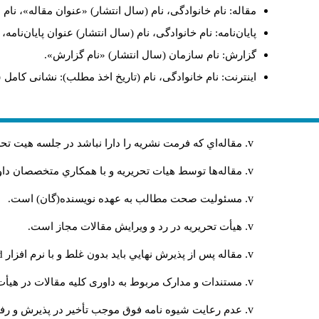
مقاله: نام خانوادگی، نام (سال انتشار) «عنوان مقاله»، نا
پایان‌نامه: نام خانوادگی، نام (سال انتشار) عنوان پایان‌نامه
گزارش: نام سازمان (سال انتشار) «نام گزارش».
اینترنت: نام خانوادگی، نام (تاریخ اخذ مطلب): نشانی کامل 
مقاله‌اي كه فرمت نشريه را دارا نباشد در جلسه هيت ت
مقاله‌ها توسط هیات تحريريه و با همکاري متخصصان د
مسئوليت صحت مطالب به عهده نويسنده(گان) است.
هيأت تحريريه در رد و ويرايش مقالات مجاز است.
مقاله پس از پذيرش نهايي باید بدون غلط و با نرم افزار
rd
مستندات و مدارک مربوط به داوری کلیه مقالات در هیأت 
عدم رعایت شیوه نامه فوق موجب تأخیر در پذیرش و رفت 