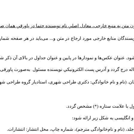
ن متن به منبع خارجی، معادل اصلیِ نام نویسنده حتما در پاورقیِ همان 
سندگان منابع خارجی مورد ارجاع در متن و... می‌باید در هر صفحه شمار
د. عنوان عکس‌ها و نمودارها در پایین و عنوان جداول در بالای آن ذکر شو
له درج گردد و آدرس پست الكترونيكي نويسنده مسئول به‌صورت پاورقی ذ
ن. (نام و نام خانوادگي: دکتری طراحی شهری، استادیار گروه
طراحی شهری،
ول با علامت ستاره (*) مشخص گردد.
و انگلیسی به شکل زیر ارائه شود:
لد، (نام و نام‌خانوادگی مترجم)، شماره چاپ، محل انتشار: انتشارات.