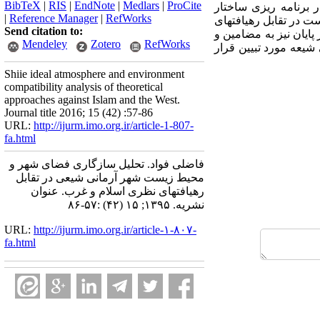
BibTeX
|
RIS
|
EndNote
|
Medlars
|
ProCite
 برنامه ریزی ساختار
|
Reference Manager
|
RefWorks
 در تقابل رهیافتهای
Send citation to:
ایان نیز به مضامین و
Mendeley
Zotero
RefWorks
یعه مورد تبیین قرار
Shiie ideal atmosphere and environment
compatibility analysis of theoretical
approaches against Islam and the West.
Journal title 2016; 15 (42) :57-86
URL:
http://ijurm.imo.org.ir/article-1-807-
fa.html
فاضلی فواد. تحلیل سازگاری فضای شهر و
محیط زیست شهر آرمانی شیعی در تقابل
رهیافتهای نظری اسلام و غرب. عنوان
نشریه. ۱۳۹۵; ۱۵ (۴۲) :۵۷-۸۶
URL:
http://ijurm.imo.org.ir/article-۱-۸۰۷-
fa.html