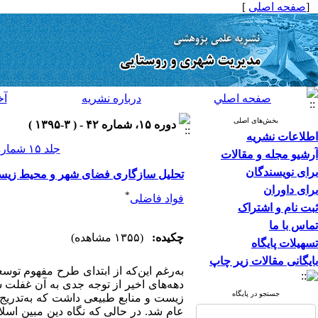
[
صفحه اصلی
]
صفحه اصلي
درباره نشريه
آخ
بخش‌های اصلی
دوره ۱۵، شماره ۴۲ - ( ۳-۱۳۹۵ )
اطلاعات نشریه
جلد ۱۵ شماره ۴۲ صفحات ۸۶-۵۷
آرشیو مجله و مقالات
برای نویسندگان
تحلیل سازگاری فضای شهر و محیط زیست
برای داوران
*
فواد فاضلی
ثبت نام و اشتراک
تماس با ما
چکیده:
(۱۳۵۵ مشاهده)
تسهیلات پایگاه
بایگانی مقالات زیر چاپ
به‌رغم این‌که از ابتدای طرح مفهوم تو
دهه‌های اخیر از توجه جدی به آن غفلت 
جستجو در پایگاه
زیست و منابع طبیعی داشت که به‌تدریج 
عام شد.
‌ در حالی که نگاه دین مبین ا