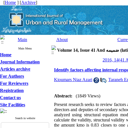
[
Home
] [
Archive
]
Main
About
Curre
Main Menu
latin speci)
Home
Journal Information
Articles archive
Identify factors affecting internal res
For Authors
Kioumars Niaz Azari
,
Taraneh En
For Reviewers
Registration
Abstract:
(1849 Views)
Contact us
Present research seeks to review factors
Site Facilities
directors and deputies of secondary scho
analyzed using structural equation mod
Search in website
calculate the validity, structural validit
the amount kmo is 0.83 closes to one as 