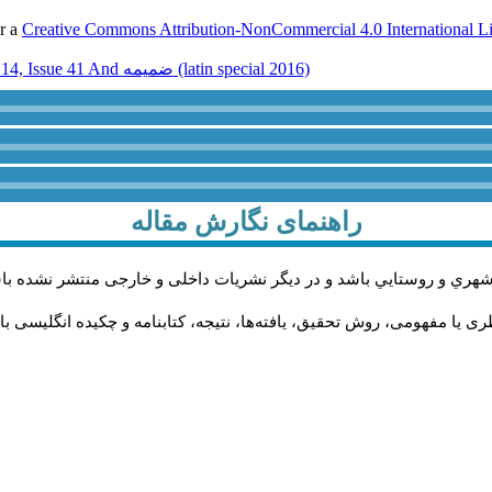
er a
Creative Commons Attribution-NonCommercial 4.0 International L
Volume 14, Issue 41 And ضميمه (latin special 2016)
راهنمای نگارش مقاله
شهري و روستايي باشد و در دیگر نشریات داخلی و خارجی منتشر نشده با
 یا مفهومی، روش تحقیق، یافته‌ها، نتیجه، کتابنامه و چکیده انگلیسی با