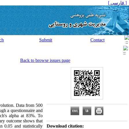
[ فارسی ]
ch
Submit
Contact
Back to browse issues page
evolution. Data from 500
ough a questionnaire and
ach's alpha at 83%. To
ary outcome shows that
n 0.05 and statistically
Download citation: