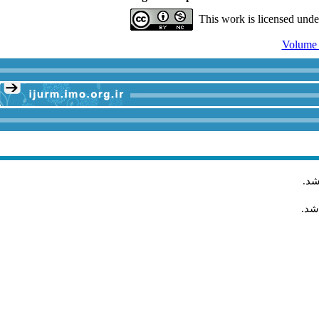
This work is licensed und
شد
.
شد.