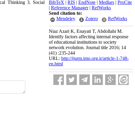
tical Thinking 3. Social
BibTeX
|
RIS
|
EndNote
|
Medlars
|
ProCite
|
Reference Manager
|
RefWorks
Send citation to:
Mendeley
Zotero
RefWorks
Niaz Azari K, Enayati T, Abdollahi M.
Identify factors affecting internal response
of educational institutions to society
network evolution. Journal title 2016; 14
(41) :235-244
URL:
http://ijurm.imo.org.ir/article-1-748-
en.html