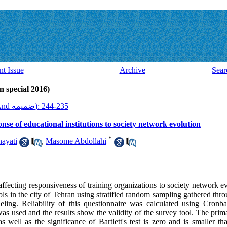
nt Issue
Archive
Sear
Volume 14, Issue 41 And ضميمه (al 2016
2016, 14(41 And ضميمه): 235-244
ponse of educational institutions to society network evolution
*
ayati
,
Masome Abdollahi
 affecting responsiveness of training organizations to society network 
ols in the city of Tehran using stratified random sampling gathered thr
eling. Reliability of this questionnaire was calculated using Cronb
y was used and the results show the validity of the survey tool.
The prim
well as the significance of Bartlett's test is zero and is smaller tha