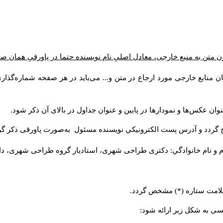
ن متن به منبع خارجی، معادل اصلیِ نام نویسنده حتما در پاورقیِ همان 
 منابع خارجی مورد ارجاع در متن و... می‌باید در هر صفحه شماره‌گذار
ان عکس‌ها و نمودارها در پایین و عنوان جداول در بالای آن ذکر شود.
 گردد و آدرس پست الكترونيكي نويسنده مسئول به‌صورت پاورقی ذکر گر
م و نام خانوادگي: دکتری طراحی شهری، استادیار گروه
طراحی شهری، دانشکد
 علامت ستاره (*) مشخص گردد.
یسی به شکل زیر ارائه شود: