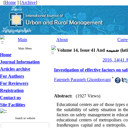
[
Home
] [
Archive
]
Main
About
Curre
Main Menu
latin speci)
Home
Journal Information
Articles archive
Investigation of effective factors on 
For Authors
*
Fatemeh Parasteh Ghombovani
For Reviewers
Registration
Abstract:
(1927 Views)
Contact us
Educational centers are of those types o
Site Facilities
the suitability of safety situation in 
factors on safety management in educati
Search in website
educational centers of metropolises co
Iran&rsquos capital and a metropolis.