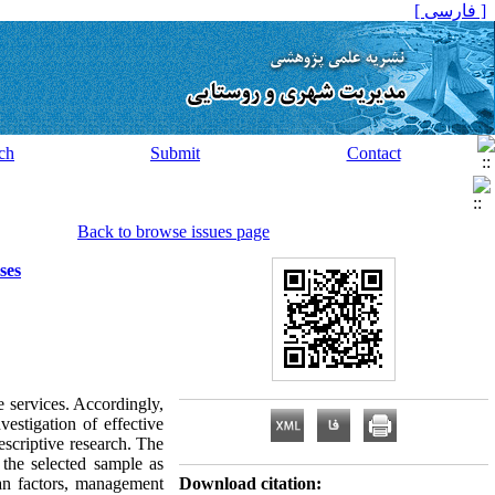
[ فارسی ]
ch
Submit
Contact
Back to browse issues page
ses
e services. Accordingly,
vestigation of effective
escriptive research. The
 the selected sample as
man factors, management
Download citation: