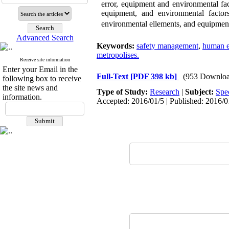
error, equipment and environmental fac
equipment, and environmental factor
environmental ellements, and equipment
Advanced Search
Keywords:
safety management
,
human e
metropolises.
Receive site information
Enter your Email in the
Full-Text
[PDF 398 kb]
(953 Downloa
following box to receive
the site news and
Type of Study:
Research
|
Subject:
Spe
information.
Accepted: 2016/01/5 | Published: 2016/0