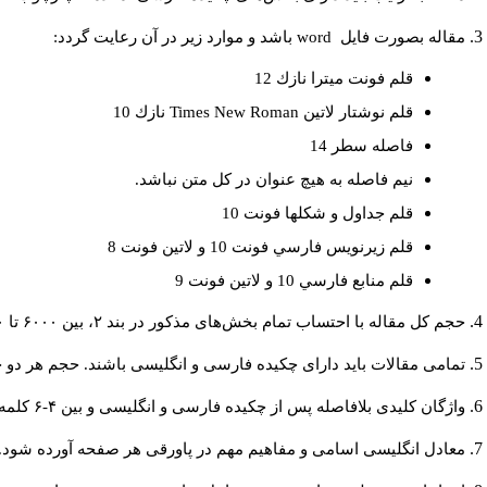
مقاله بصورت فايل
word
باشد و موارد زير در آن رعايت گردد:
قلم فونت ميترا نازك 12
قلم نوشتار لاتين
Times New Roman
نازك 10
فاصله سطر 14
نيم فاصله به هيچ عنوان در كل متن نباشد.
قلم جداول و شكلها فونت 10
قلم زيرنويس فارسي فونت 10 و لاتين فونت 8
قلم منابع فارسي 10 و لاتين فونت 9
حجم کل مقاله با احتساب تمام بخش‌های مذکور در بند ۲، بین ۶۰۰۰ تا ۸۰۰۰کلمه باشد.
تمامی مقالات باید دارای چکیده فارسی و انگلیسی باشند. حجم هر دو چکیده کمتر از ۲۰۰ و بیشتر 
واژگان کلیدی بلافاصله پس از چکیده فارسی و انگلیسی و بین ۴-۶ کلمه نوشته شود.
معادل انگلیسی اسامی و مفاهیم مهم در پاورقی هر صفحه آورده شود.