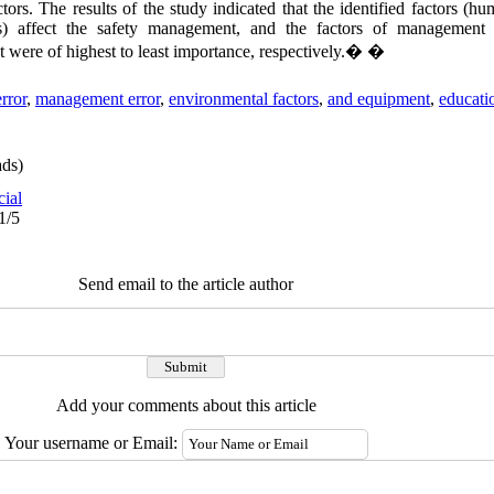
tors. The results of the study indicated that the identified factors (
s) affect the safety management, and the factors of management 
 were of highest to least importance, respectively.� �
rror
,
management error
,
environmental factors
,
and equipment
,
educatio
ds)
cial
1/5
Send email to the article author
Add your comments about this article
Your username or Email: