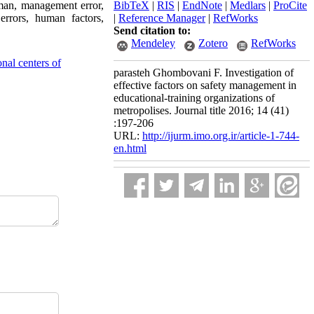
human, management error,
BibTeX
|
RIS
|
EndNote
|
Medlars
|
ProCite
errors, human factors,
|
Reference Manager
|
RefWorks
Send citation to:
Mendeley
Zotero
RefWorks
nal centers of
parasteh Ghombovani F. Investigation of
effective factors on safety management in
educational-training organizations of
metropolises. Journal title 2016; 14 (41)
:197-206
URL:
http://ijurm.imo.org.ir/article-1-744-
en.html