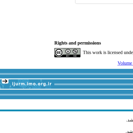
Rights and permissions
This work is licensed und
شد
.
شد.