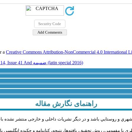
er a
Creative Commons Attribution-NonCommercial 4.0 International L
Volume 14, Issue 41 And ضميمه (latin special 2016)
راهنمای نگارش مقاله
شهري و روستايي باشد و در دیگر نشریات داخلی و خارجی منتشر نشده با
 یا مفهومی، روش تحقیق، یافته‌ها، نتیجه، کتابنامه و چکیده انگلیسی با