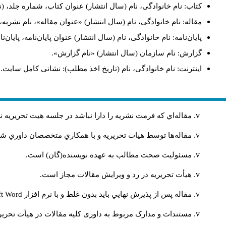
کتاب: نام خانوادگی، نام (سال انتشار) عنوان کتاب، شماره جلد، (ن
مقاله: نام خانوادگی، نام (سال انتشار) «عنوان مقاله»، نام نشری
پایان‌نامه: نام خانوادگی، نام (سال انتشار) عنوان پایان‌نامه، پایا
گزارش: نام سازمان (سال انتشار) «نام گزارش».
اینترنت: نام خانوادگی، نام (تاریخ اخذ مطلب): نشانی کامل سایت.
مقاله‌اي كه فرمت نشريه را دارا نباشد در جلسه هيت تحريريه
مقاله‌ها توسط هیات تحريريه و با همکاري متخصصان داوري 
مسئوليت صحت مطالب به عهده نويسنده(گان) است.
هيأت تحريريه در رد و ويرايش مقالات مجاز است.
مقاله پس از پذيرش نهايي باید بدون غلط و با نرم افزار
ft Word
مستندات و مدارک مربوط به داوری کلیه مقالات در هیأت تحریری