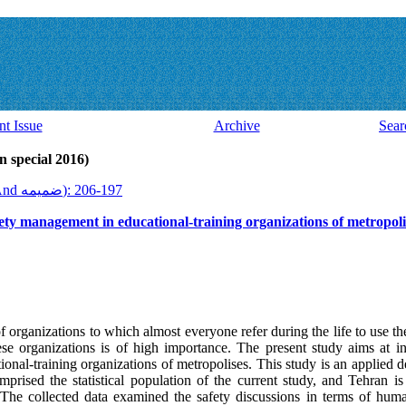
nt Issue
Archive
Sear
Volume 14, Issue 41 And ضميمه (al 2016
2016, 14(41 And ضميمه): 197-206
safety management in educational-training organizations of metropoli
f organizations to which almost everyone refer during the life to use th
these organizations is of high importance. The present study aims at in
onal-training organizations of metropolises. This study is an applied d
mprised the statistical population of the current study, and Tehran is
 The collected data examined the safety discussions in terms of hu